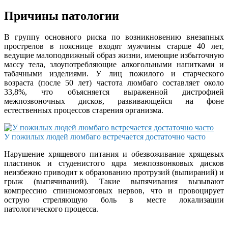
Причины патологии
В группу основного риска по возникновению внезапных
прострелов в пояснице входят мужчины старше 40 лет,
ведущие малоподвижный образ жизни, имеющие избыточную
массу тела, злоупотребляющие алкогольными напитками и
табачными изделиями. У лиц пожилого и старческого
возраста (после 50 лет) частота люмбаго составляет около
33,8%, что объясняется выраженной дистрофией
межпозвоночных дисков, развивающейся на фоне
естественных процессов старения организма.
У пожилых людей люмбаго встречается достаточно часто
Нарушение хрящевого питания и обезвоживание хрящевых
пластинок и студенистого ядра межпозвонковых дисков
неизбежно приводит к образованию протрузий (выпираний) и
грыж (выпячиваний). Такие выпячивания вызывают
компрессию спинномозговых нервов, что и провоцирует
острую стреляющую боль в месте локализации
патологического процесса.