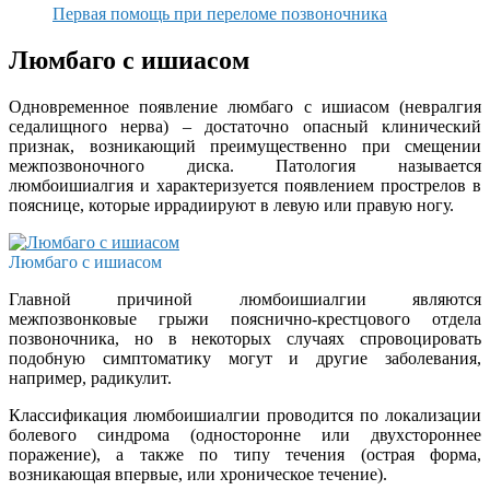
Первая помощь при переломе позвоночника
Люмбаго с ишиасом
Одновременное появление люмбаго с ишиасом (невралгия
седалищного нерва) – достаточно опасный клинический
признак, возникающий преимущественно при смещении
межпозвоночного диска. Патология называется
люмбоишиалгия и характеризуется появлением прострелов в
пояснице, которые иррадиируют в левую или правую ногу.
Люмбаго с ишиасом
Главной причиной люмбоишиалгии являются
межпозвонковые грыжи пояснично-крестцового отдела
позвоночника, но в некоторых случаях спровоцировать
подобную симптоматику могут и другие заболевания,
например, радикулит.
Классификация люмбоишиалгии проводится по локализации
болевого синдрома (односторонне или двухстороннее
поражение), а также по типу течения (острая форма,
возникающая впервые, или хроническое течение).