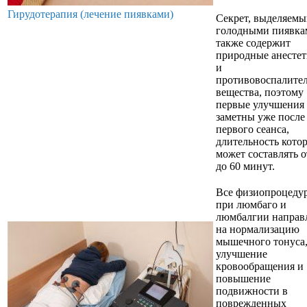
Гирудотерапия (лечение пиявками)
Секрет, выделяем
голодными пиявка
также содержит
природные анесте
и
противовоспалите
вещества, поэтому
первые улучшения
заметны уже после
первого сеанса,
длительность кото
может составлять о
до 60 минут.
Все физиопроцеду
при люмбаго и
люмбалгии направ
на нормализацию
мышечного тонуса
улучшение
кровообращения и
повышение
подвижности в
поврежденных