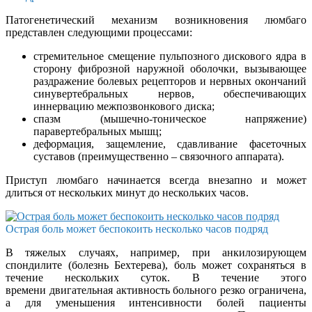
Патогенетический механизм возникновения люмбаго
представлен следующими процессами:
стремительное смещение пульпозного дискового ядра в
сторону фиброзной наружной оболочки, вызывающее
раздражение болевых рецепторов и нервных окончаний
синувертебральных нервов, обеспечивающих
иннервацию межпозвонкового диска;
спазм (мышечно-тоническое напряжение)
паравертебральных мышц;
деформация, защемление, сдавливание фасеточных
суставов (преимущественно – связочного аппарата).
Приступ люмбаго начинается всегда внезапно и может
длиться от нескольких минут до нескольких часов.
Острая боль может беспокоить несколько часов подряд
В тяжелых случаях, например, при анкилозирующем
спондилите (болезнь Бехтерева), боль может сохраняться в
течение нескольких суток. В течение этого
времени двигательная активность больного резко ограничена,
а для уменьшения интенсивности болей пациенты