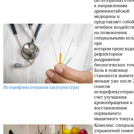
(иглотерапия) отно
к направлениям
древнекитайской
медицины и
представляет собо
лечебное воздейст
на позвоночник
специальными игл
при
котором происходи
рефлекторное
раздражение
биологических точ
Боль в пояснице
становится значит
меньше уже после 
сеансов
Иглорефлексотерапия (акупунктура)
иглорефлексотерап
счет улучшения
кровообращения и
восстановления
нормального
мышечного тонуса
Комплекс специал
упражнений помог