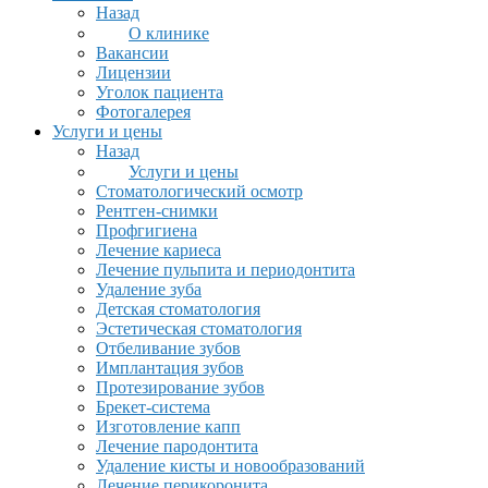
Назад
О клинике
Вакансии
Лицензии
Уголок пациента
Фотогалерея
Услуги и цены
Назад
Услуги и цены
Стоматологический осмотр
Рентген-снимки
Профгигиена
Лечение кариеса
Лечение пульпита и периодонтита
Удаление зуба
Детская стоматология
Эстетическая стоматология
Отбеливание зубов
Имплантация зубов
Протезирование зубов
Брекет-система
Изготовление капп
Лечение пародонтита
Удаление кисты и новообразований
Лечение перикоронита