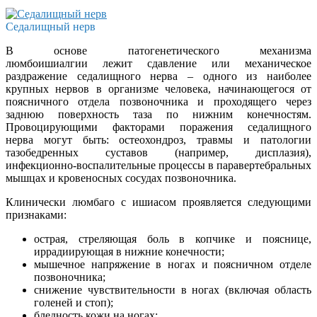
Седалищный нерв
В основе патогенетического механизма
люмбоишиалгии лежит сдавление или механическое
раздражение седалищного нерва – одного из наиболее
крупных нервов в организме человека, начинающегося от
поясничного отдела позвоночника и проходящего через
заднюю поверхность таза по нижним конечностям.
Провоцирующими факторами поражения седалищного
нерва могут быть: остеохондроз, травмы и патологии
тазобедренных суставов (например, дисплазия),
инфекционно-воспалительные процессы в паравертебральных
мышцах и кровеносных сосудах позвоночника.
Клинически люмбаго с ишиасом проявляется следующими
признаками:
острая, стреляющая боль в копчике и пояснице,
иррадиирующая в нижние конечности;
мышечное напряжение в ногах и поясничном отделе
позвоночника;
снижение чувствительности в ногах (включая область
голеней и стоп);
бледность кожи на ногах;