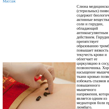
Массаж
Слюна медицинск
(стерильных) пияв
содержит биологи
активные вещества
соли и гирудин,
обладающий
антикоагулянтным
действием. Гируди
препятствует
образованию тромб
повышает вязкость
текучесть крови и
облегчает ее
циркуляцию в сосу
позвоночника. Хо
насыщение мышеч
ткани кровью позв
избежать спазмов 
повышенного
мышечного
напряжения, котор
является одним из
медиаторов боли п
люмбаго.