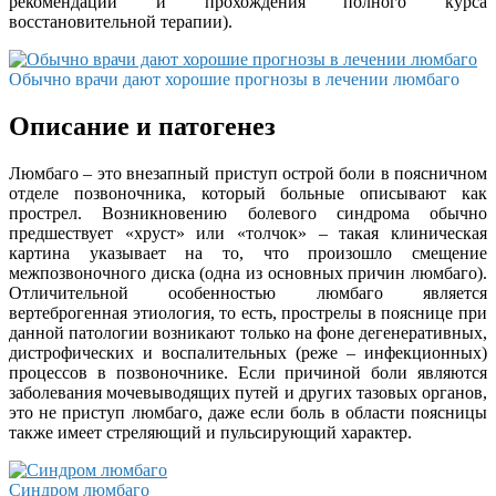
рекомендаций и прохождения полного курса
восстановительной терапии).
Обычно врачи дают хорошие прогнозы в лечении люмбаго
Описание и патогенез
Люмбаго – это внезапный приступ острой боли в поясничном
отделе позвоночника, который больные описывают как
прострел. Возникновению болевого синдрома обычно
предшествует «хруст» или «толчок» – такая клиническая
картина указывает на то, что произошло смещение
межпозвоночного диска (одна из основных причин люмбаго).
Отличительной особенностью люмбаго является
вертеброгенная этиология, то есть, прострелы в пояснице при
данной патологии возникают только на фоне дегенеративных,
дистрофических и воспалительных (реже – инфекционных)
процессов в позвоночнике. Если причиной боли являются
заболевания мочевыводящих путей и других тазовых органов,
это не приступ люмбаго, даже если боль в области поясницы
также имеет стреляющий и пульсирующий характер.
Синдром люмбаго