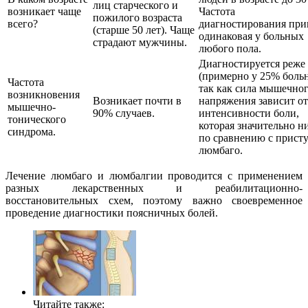
лиц старческого и
возникает чаще
Частота
пожилого возраста
всего?
диагностирования пр
(старше 50 лет). Чаще
одинаковая у больных
страдают мужчины.
любого пола.
Диагностируется реже
(примерно у 25% боль
Частота
так как сила мышечно
возникновения
Возникает почти в
напряжения зависит от
мышечно-
90% случаев.
интенсивности боли,
тонического
которая значительно н
синдрома.
по сравнению с прист
люмбаго.
Лечение люмбаго и люмбалгии проводится с применением
разных лекарственных и реабилитационно-
восстановительных схем, поэтому важно своевременное
проведение диагностики поясничных болей.
Читайте также: