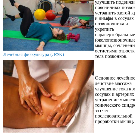
улучшить подвижн
поясничных позвон
устранить застой к
и лимфы в сосудах
позвоночника и
укрепить
паравертебральные
(околопозвоночные
мышцы, сочлененн
остистыми отрост
Лечебная физкультура (ЛФК)
тела позвонков.
Основное лечебно
действие массажа 
улучшение тока кр
сосудах и артериях
устранение мышеч
тонического синдр
за счет
последовательной
проработки мышц.