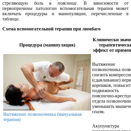
стреляющую боль в пояснице. В зависимости от
первопричины патологии вспомогательная терапия может
включать процедуры и манипуляции, перечисленные в
таблице.
Схема вспомогательной терапии при люмбаго
Клинически знач
Процедура (манипуляция)
терапевтическ
эффект от приме
Вытяжение
позвоночника позв
снизить компресс
(сдавливание) нер
корешков, повысит
подвижность
пояснично-крестцо
отдела позвоночни
уменьшить мышеч
спазм.
Вытяжение позвоночника (мануальная
терапия)
Акупунктура