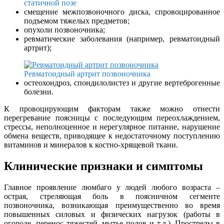
статичной позе
смещение межпозвоночного диска, спровоцированное
подъемом тяжелых предметов;
опухоли позвоночника;
ревматические заболевания (например, ревматоидный
артрит);
Ревматоидный артрит позвоночника
остеохондроз, спондилолистез и другие вертеброгенные
болезни.
К провоцирующим факторам также можно отнести
перегревание поясницы с последующим переохлаждением,
стрессы, неполноценное и нерегулярное питание, нарушение
обмена веществ, приводящее к недостаточному поступлению
витаминов и минералов к костно-хрящевой ткани.
Клинические признаки и симптомы
Главное проявление люмбаго у людей любого возраста –
острая, стреляющая боль в поясничном сегменте
позвоночника, возникающая преимущественно во время
повышенных силовых и физических нагрузок (работы в
огороде, перенос тяжестей, мытье полов и т.д.). Прострелы в