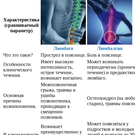
Характеристика
(сравниваемый
параметр)
Люмбаго
Люмбалгия
Что это такое?
Прострел в пояснице.
Боль в пояснице.
Имеет высокую
Может возникать
Особенности
интенсивность,
периодически (хронич
клинического
острое течение,
течение) и предшество
течения.
возникает внезапно.
люмбаго.
Межпозвоночная
грыжа, травмы и
Основная
ушибы
Остеохондроз (на люб
причина
позвоночника,
стадии), травмы поясн
возникновения.
приводящие к
смещению
позвонков.
Может появляться у
Возникает
подростков и молодых
преимущественно у
В каком возрасте
людей в возрасте до 30 