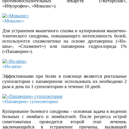
противовоспалительных лекарств («Кеторолак»,
«Ибупрофен», «Мовалис»).
«Мовалис»
Для устранения мышечного спазма и купирования мышечно-
тонического синдрома, повышающего интенсивность болей,
используются спазмолитики на основе дротаверина («Но-
шпа», «Спазмонет») или папаверина гидрохлорида 1%
(«Папаверин»).
«Но-шпа»
Эффективными при болях в пояснице являются ректальные
суппозитории с папаверином: использовать их необходимо 2
раза в день по 1 суппозиторию в течение 10 дней.
«Папаверин» суппозитории
Купирование болевого синдрома – основная задача в ведении
больных с люмбаго и люмбалгией. После регресса острой
симптоматики проводится второй этап лечения,
заключающийся в устранении причины, вызвавшей