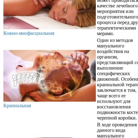
может проводиться
качестве лечебного
мероприятия или
подготовительного
процесса перед др
терапевтическими
Кожно-миофасциальная
мерами.
Один из методов
мануального
воздействия на
организм,
представляющий с
выполнение
специфических
движений. Особен
краниальной тера
заключается в том,
чаще всего ее
используют для
Краниальная
восстановления
подвижности кост
черепной коробки.
В ходе проведения
данного вида
мануального