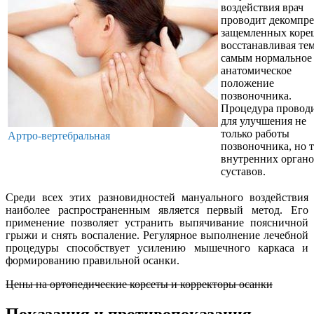
воздействия врач
проводит декомпр
защемленных коре
восстанавливая те
самым нормальное
анатомическое
положение
позвоночника.
Процедура провод
для улучшения не
только работы
Артро-вертебральная
позвоночника, но 
внутренних органо
суставов.
Среди всех этих разновидностей мануального воздействия
наиболее распространенным является первый метод. Его
применение позволяет устранить выпячивание поясничной
грыжи и снять воспаление. Регулярное выполнение лечебной
процедуры способствует усилению мышечного каркаса и
формированию правильной осанки.
Цены на ортопедические корсеты и корректоры осанки