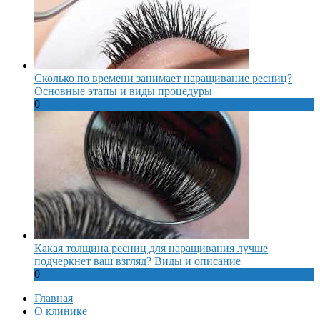
Сколько по времени занимает наращивание ресниц?
Основные этапы и виды процедуры
0
Какая толщина ресниц для наращивания лучше
подчеркнет ваш взгляд? Виды и описание
0
Главная
О клинике