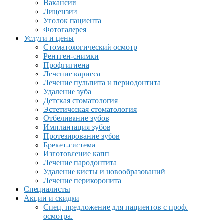
Вакансии
Лицензии
Уголок пациента
Фотогалерея
Услуги и цены
Стоматологический осмотр
Рентген-снимки
Профгигиена
Лечение кариеса
Лечение пульпита и периодонтита
Удаление зуба
Детская стоматология
Эстетическая стоматология
Отбеливание зубов
Имплантация зубов
Протезирование зубов
Брекет-система
Изготовление капп
Лечение пародонтита
Удаление кисты и новообразований
Лечение перикоронита
Специалисты
Акции и скидки
Спец. предложение для пациентов с проф.
осмотра.