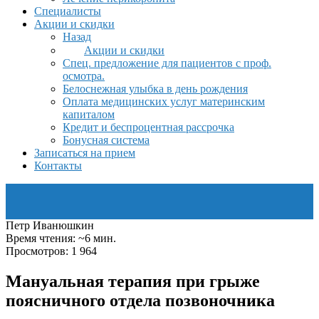
Специалисты
Акции и скидки
Назад
Акции и скидки
Спец. предложение для пациентов с проф.
осмотра.
Белоснежная улыбка в день рождения
Оплата медицинских услуг материнским
капиталом
Кредит и беспроцентная рассрочка
Бонусная система
Записаться на прием
Контакты
Петр Иванюшкин
Время чтения: ~6 мин.
Просмотров: 1 964
Мануальная терапия при грыже
поясничного отдела позвоночника