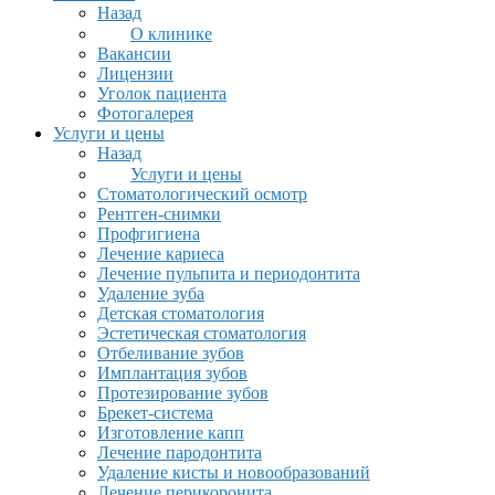
Назад
О клинике
Вакансии
Лицензии
Уголок пациента
Фотогалерея
Услуги и цены
Назад
Услуги и цены
Стоматологический осмотр
Рентген-снимки
Профгигиена
Лечение кариеса
Лечение пульпита и периодонтита
Удаление зуба
Детская стоматология
Эстетическая стоматология
Отбеливание зубов
Имплантация зубов
Протезирование зубов
Брекет-система
Изготовление капп
Лечение пародонтита
Удаление кисты и новообразований
Лечение перикоронита