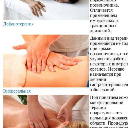
позвоночника.
Отличается
применением
импульсных и
Дефанотерапия
тракционных
движений.
Данный вид терап
применяется не то
при грыже
позвоночника, но и
улучшения работы
некоторых внутре
органов. Нередко
назначается при
лечении
гастроэнтерологич
заболеваний.
Висцеральная
Под понятием кож
миофасциальной
терапии
подразумевается
пальпация пораже
области. Процедур