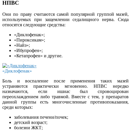
НПВС
Они по праву считаются самой популярной группой мазей,
используемых при защемлении седалищного нерва. Сюда
относятся следующие средства:
«Диклофенак»;
«Пироксикам»;
«Найз»;
«Ибупрофен»;
«Кетапрофен» и другие.
«Диклофенак»
Боль и воспаление после применения таких мазей
устраняются практически мгновенно. НПВС нередко
назначаются, если ишиас был спровоцирован
переохлаждением либо травмой. Вместе с тем, у препаратов
данной группы есть многочисленные противопоказания,
среди которых:
заболевания печени/почек;
детский возраст;
болезни ЖКТ;