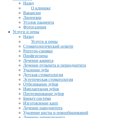
Назад
О клинике
Вакансии
Лицензии
Уголок пациента
Фотогалерея
Услуги и цены
Назад
Услуги и цены
Стоматологический осмотр
Рентген-снимки
Профгигиена
Лечение кариеса
Лечение пульпита и периодонтита
Удаление зуба
Детская стоматология
Эстетическая стоматология
Отбеливание зубов
Имплантация зубов
Протезирование зубов
Брекет-система
Изготовление капп
Лечение пародонтита
Удаление кисты и новообразований
Лечение перикоронита