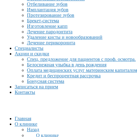
Отбеливание зубов
Имплантация зубов
Протезирование зубов
Брекет-система
Изготовление капп
Лечение пародонтита
Удаление кисты и новообразований
Лечение перикоронита
Специалисты
Акции и скидки
Спец. предложение для пациентов с проф. осмотра.
Белоснежная улыбка в день рождения
Оплата медицинских услуг материнским капитало
Кредит и беспроцентная рассрочка
Бонусная система
Записаться на прием
Контакты
Главная
О клинике
Назад
О клинике