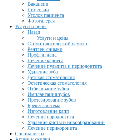
Вакансии
Лицензии
Уголок пациента
Фотогалерея
Услуги и цены
Назад
Услуги и цены
Стоматологический осмотр
Рентген-снимки
Профгигиена
Лечение кариеса
Лечение пульпита и периодонтита
Удаление зуба
Детская стоматология
Эстетическая стоматология
Отбеливание зубов
Имплантация зубов
Протезирование зубов
Брекет-система
Изготовление капп
Лечение пародонтита
Удаление кисты и новообразований
Лечение перикоронита
Специалисты
Акции и скидки