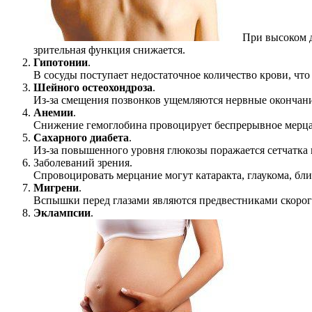
При высоком д
зрительная функция снижается.
Гипотонии
.
В сосуды поступает недостаточное количество крови, чт
Шейного остеохондроза
.
Из-за смещения позвонков ущемляются нервные окончания
Анемии
.
Снижение гемоглобина провоцирует беспрерывное мерцан
Сахарного диабета
.
Из-за повышенного уровня глюкозы поражается сетчатка 
Заболеваний зрения.
Спровоцировать мерцание могут катаракта, глаукома, бли
Мигрени
.
Вспышки перед глазами являются предвестниками скорог
Эклампсии
.