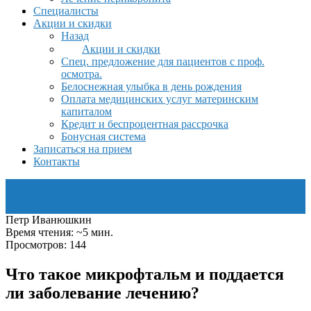
Специалисты
Акции и скидки
Назад
Акции и скидки
Спец. предложение для пациентов с проф.
осмотра.
Белоснежная улыбка в день рождения
Оплата медицинских услуг материнским
капиталом
Кредит и беспроцентная рассрочка
Бонусная система
Записаться на прием
Контакты
Петр Иванюшкин
Время чтения: ~5 мин.
Просмотров: 144
Что такое микрофтальм и поддается
ли заболевание лечению?