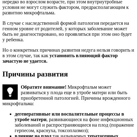
нередко во взрослом возрасте, при этом внутриутробные
условия не могут служить фактором, предрасполагающим к
развитию микрофтальма.
В случае с наследственной формой патология передается на
генном уровне от родителей, у которых заболевание может
быть не диагностировано, но проявляться при этом оно будет
у ребенка.
Но о конкретных причинах развития недуга нельзя говорить и
в этом случае, так как
установить влияющий фактор
зачастую не удается.
Причины развития
Обратите внимание!
Микрофтальм может
развиваться у плода еще в утробе матери или быть
приобретенной патологией. Причины врожденного
микрофтальма:
дегенеративные или воспалительные процессы в
утробе матери
, развивающиеся на фоне инфекционных
заболеваний и распространяющиеся на плод (поражение
герпесом, краснуха, токсоплазмоз);
влияние на плод
так называемых
тератогенных