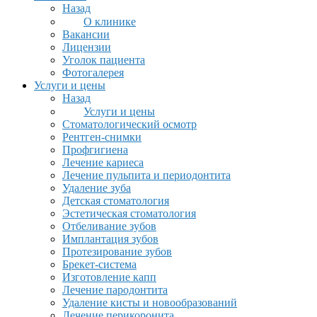
Назад
О клинике
Вакансии
Лицензии
Уголок пациента
Фотогалерея
Услуги и цены
Назад
Услуги и цены
Стоматологический осмотр
Рентген-снимки
Профгигиена
Лечение кариеса
Лечение пульпита и периодонтита
Удаление зуба
Детская стоматология
Эстетическая стоматология
Отбеливание зубов
Имплантация зубов
Протезирование зубов
Брекет-система
Изготовление капп
Лечение пародонтита
Удаление кисты и новообразований
Лечение перикоронита