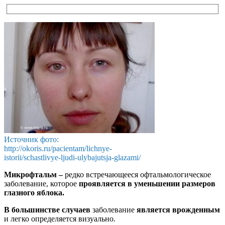
Источник фото:
http://okoris.ru/pacientam/lichnye-
istorii/schastlivye-ljudi-ulybajutsja-glazami/
Микрофтальм –
редко встречающееся офтальмологическое
заболевание, которое
проявляется в уменьшении размеров
глазного яблока.
В большинстве случаев
заболевание
является врожденным
и легко определяется визуально.