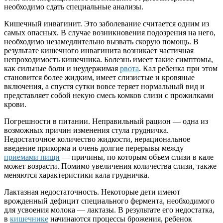
необходимо сдать специальные анализы.
Кишечный инвагинит. Это заболевание считается одним из
самых опасных. В случае возникновения подозрения на него,
необходимо незамедлительно вызвать скорую помощь. В
результате кишечного инвагинита возникает частичная
непроходимость кишечника. Болезнь имеет такие симптомы,
как сильные боли и неудержимая
рвота
. Кал ребенка при этом
становится более жидким, имеет слизистые и кровяные
включения, а спустя сутки вовсе теряет нормальный вид и
представляет собой некую смесь комков слизи с прожилками
крови.
Погрешности в питании. Неправильный рацион — одна из
возможных причин изменения стула грудничка.
Недостаточное количество жидкости, нерациональное
введение прикорма и очень долгие перерывы между
приемами пищи
— причины, по которым объем слизи в кале
может возрасти. Помимо увеличения количества слизи, также
меняются характеристики кала грудничка.
Лактазная недостаточность. Некоторые дети имеют
врожденный дефицит специального фермента, необходимого
для усвоения молока — лактазы. В результате его недостатка,
в
кишечнике
начинаются процессы брожения, ребенок