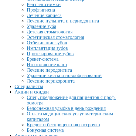
Рентген-снимки
Профгигиена
Лечение кариеса
Лечение пульпита и периодонтита
Удаление зуба
Детская стоматология
Эстетическая стоматология
Отбеливание зубов
Имплантация зубов
Протезирование зубов
Брекет-система
Изготовление капп
Лечение пародонтита
Удаление кисты и новообразований
Лечение перикоронита
Специалисты
Акции и скидки
Спец. предложение для пациентов с проф.
осмотра.
Белоснежная улыбка в день рождения
Оплата медицинских услуг материнским
капиталом
Кредит и беспроцентная рассрочка
Бонусная система
Записаться на прием