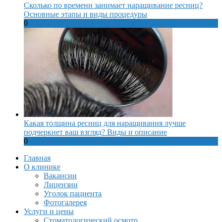
Сколько по времени занимает наращивание ресниц?
Основные этапы и виды процедуры
0
Какая толщина ресниц для наращивания лучше
подчеркнет ваш взгляд? Виды и описание
0
Главная
О клинике
Вакансии
Лицензии
Уголок пациента
Фотогалерея
Услуги и цены
Стоматологический осмотр