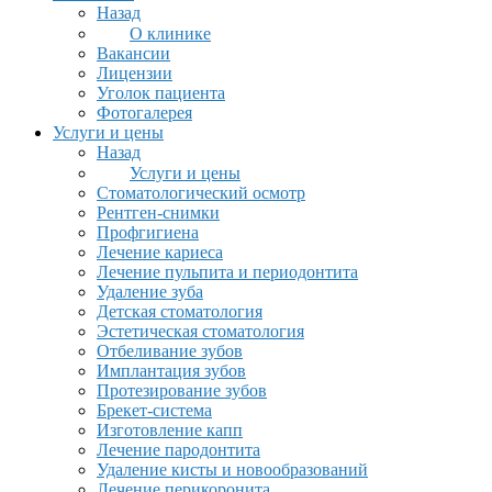
Назад
О клинике
Вакансии
Лицензии
Уголок пациента
Фотогалерея
Услуги и цены
Назад
Услуги и цены
Стоматологический осмотр
Рентген-снимки
Профгигиена
Лечение кариеса
Лечение пульпита и периодонтита
Удаление зуба
Детская стоматология
Эстетическая стоматология
Отбеливание зубов
Имплантация зубов
Протезирование зубов
Брекет-система
Изготовление капп
Лечение пародонтита
Удаление кисты и новообразований
Лечение перикоронита