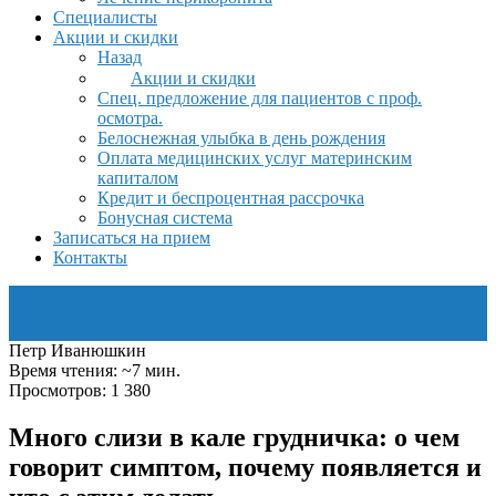
Специалисты
Акции и скидки
Назад
Акции и скидки
Спец. предложение для пациентов с проф.
осмотра.
Белоснежная улыбка в день рождения
Оплата медицинских услуг материнским
капиталом
Кредит и беспроцентная рассрочка
Бонусная система
Записаться на прием
Контакты
Петр Иванюшкин
Время чтения: ~7 мин.
Просмотров: 1 380
Много слизи в кале грудничка: о чем
говорит симптом, почему появляется и