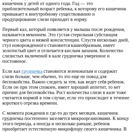
кишечник у детей от одного года. Год — это
приблизительный возраст ребенка, к которому его кишечник
привыкает к внеутробному существованию и
продуцирование слизи приходит в норму.
Первый кал, который появляется у малыша после рождения,
называется меконием. Это густая стерильная субстанция
черного цвета и вязкой консистенции. Спустя несколько дней,
стул новорожденного становится кашеобразным, имеет
золотистый цвет и отличается кислым запахом. Количество
слизистых включений в кале грудничка умеренное и
постоянное.
Если кал
грудничка
становится зеленоватым и содержит
слизи больше, чем обычно, то это еще не повод для
беспокойства. Важно следить за тем, как ведет себя ребенок.
Если он при этом спокоен, имеет хороший аппетит, то нет
причин для беспокойства. Рост количества слизи в кале тоже
считается нормой в том случае, если это происходит в течение
короткого отрезка времени.
С момента рождения и где-то до трех месяцев, кишечник
грудничка постепенно заселяется микроорганизмами. К концу
этого периода, а иногда и несколько раньше, ребенок
приобретает естественную микрофлору своего кишечника. В