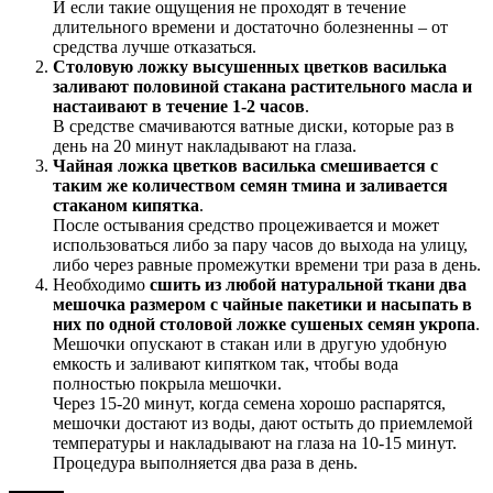
И если такие ощущения не проходят в течение
длительного времени и достаточно болезненны – от
средства лучше отказаться.
Столовую ложку высушенных цветков василька
заливают половиной стакана растительного масла и
настаивают в течение 1-2 часов
.
В средстве смачиваются ватные диски, которые раз в
день на 20 минут накладывают на глаза.
Чайная ложка цветков василька смешивается с
таким же количеством семян тмина и заливается
стаканом кипятка
.
После остывания средство процеживается и может
использоваться либо за пару часов до выхода на улицу,
либо через равные промежутки времени три раза в день.
Необходимо
сшить из любой натуральной ткани два
мешочка размером с чайные пакетики и насыпать в
них по одной столовой ложке сушеных семян укропа
.
Мешочки опускают в стакан или в другую удобную
емкость и заливают кипятком так, чтобы вода
полностью покрыла мешочки.
Через 15-20 минут, когда семена хорошо распарятся,
мешочки достают из воды, дают остыть до приемлемой
температуры и накладывают на глаза на 10-15 минут.
Процедура выполняется два раза в день.