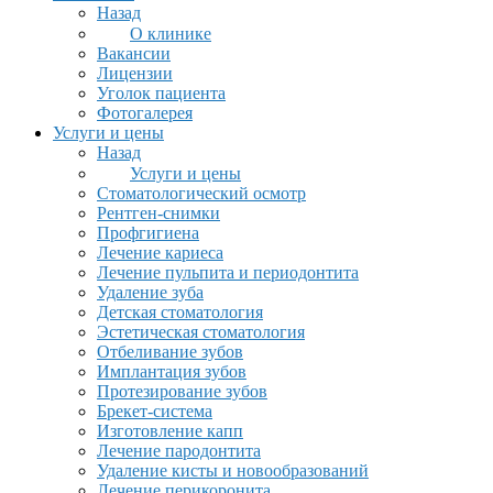
Назад
О клинике
Вакансии
Лицензии
Уголок пациента
Фотогалерея
Услуги и цены
Назад
Услуги и цены
Стоматологический осмотр
Рентген-снимки
Профгигиена
Лечение кариеса
Лечение пульпита и периодонтита
Удаление зуба
Детская стоматология
Эстетическая стоматология
Отбеливание зубов
Имплантация зубов
Протезирование зубов
Брекет-система
Изготовление капп
Лечение пародонтита
Удаление кисты и новообразований
Лечение перикоронита