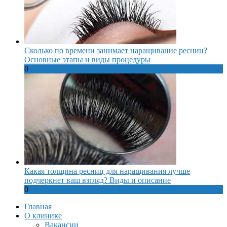
Сколько по времени занимает наращивание ресниц?
Основные этапы и виды процедуры
0
Какая толщина ресниц для наращивания лучше
подчеркнет ваш взгляд? Виды и описание
0
Главная
О клинике
Вакансии