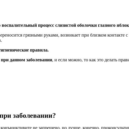
о
воспалительный процесс слизистой оболочки глазного ябло
 переносится грязными руками, возникает при близком контакте 
.
гигиенические правила.
 при данном заболевании
, и если можно, то как это делать прав
 при заболевании?
конъюнктивите не запрещено, но лучше, конечно, проконсультир