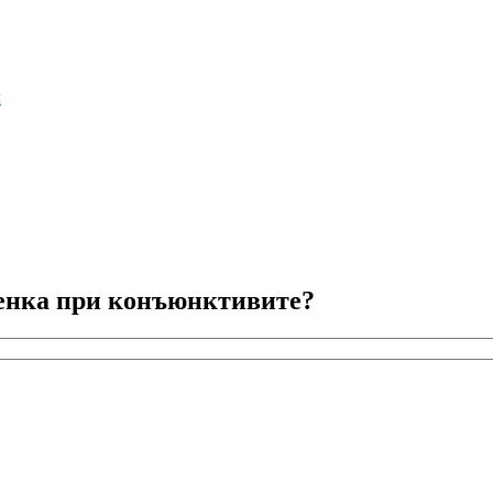
м
бенка при конъюнктивите?