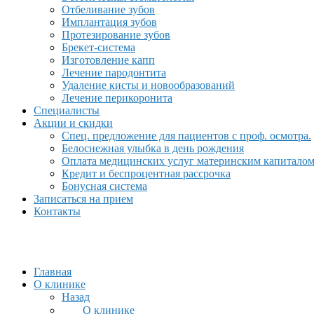
Отбеливание зубов
Имплантация зубов
Протезирование зубов
Брекет-система
Изготовление капп
Лечение пародонтита
Удаление кисты и новообразований
Лечение перикоронита
Специалисты
Акции и скидки
Спец. предложение для пациентов с проф. осмотра.
Белоснежная улыбка в день рождения
Оплата медицинских услуг материнским капитало
Кредит и беспроцентная рассрочка
Бонусная система
Записаться на прием
Контакты
Главная
О клинике
Назад
О клинике