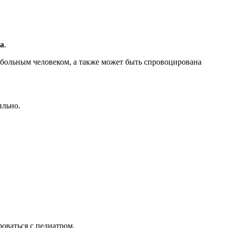
ка
.
с больным человеком, а также может быть спровоцирована
ильно.
оваться с педиатром.