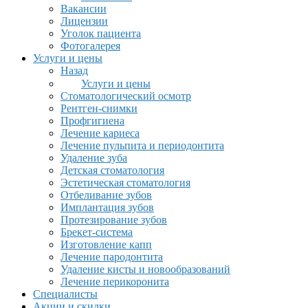
Вакансии
Лицензии
Уголок пациента
Фотогалерея
Услуги и цены
Назад
Услуги и цены
Стоматологический осмотр
Рентген-снимки
Профгигиена
Лечение кариеса
Лечение пульпита и периодонтита
Удаление зуба
Детская стоматология
Эстетическая стоматология
Отбеливание зубов
Имплантация зубов
Протезирование зубов
Брекет-система
Изготовление капп
Лечение пародонтита
Удаление кисты и новообразований
Лечение перикоронита
Специалисты
Акции и скидки