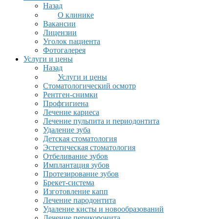
Назад
О клинике
Вакансии
Лицензии
Уголок пациента
Фотогалерея
Услуги и цены
Назад
Услуги и цены
Стоматологический осмотр
Рентген-снимки
Профгигиена
Лечение кариеса
Лечение пульпита и периодонтита
Удаление зуба
Детская стоматология
Эстетическая стоматология
Отбеливание зубов
Имплантация зубов
Протезирование зубов
Брекет-система
Изготовление капп
Лечение пародонтита
Удаление кисты и новообразований
Лечение перикоронита