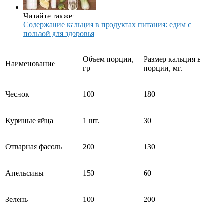
Читайте также:
Содержание кальция в продуктах питания: едим с
пользой для здоровья
Объем порции,
Размер кальция в
Наименование
гр.
порции, мг.
Чеснок
100
180
Куриные яйца
1 шт.
30
Отварная фасоль
200
130
Апельсины
150
60
Зелень
100
200