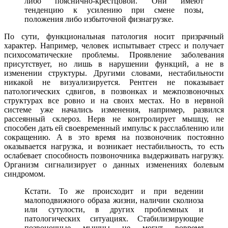
либо пояснично-крестцовой. Они имеют
тенденцию к усилению при смене позы,
положения либо избыточной физнагрузке.
По сути, функциональная патология носит призрачный
характер. Например, человек испытывает стресс и получает
психосоматические проблемы. Проявление заболевания
присутствует, но лишь в нарушении функций, а не в
изменении структуры. Другими словами, нестабильности
никакой не визуализируется. Рентген не показывает
патологических сдвигов, в позвонках и межпозвоночных
структурах все ровно и на своих местах. Но в нервной
системе уже начались изменения, например, развился
рассеянный склероз. Нерв не контролирует мышцу, не
способен дать ей своевременный импульс к расслаблению или
сокращению. А в это время на позвоночник постоянно
оказывается нагрузка, и возникает нестабильность, то есть
ослабевает способность позвоночника выдерживать нагрузку.
Организм сигнализирует о данных изменениях болевым
синдромом.
Кстати. То же происходит и при ведении
малоподвижного образа жизни, наличии сколиоза
или сутулости, в других проблемных и
патологических ситуациях. Стабилизирующие
позвоночные мышцы не могут вовремя