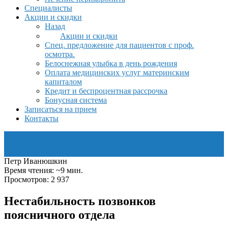
Специалисты
Акции и скидки
Назад
Акции и скидки
Спец. предложение для пациентов с проф.
осмотра.
Белоснежная улыбка в день рождения
Оплата медицинских услуг материнским
капиталом
Кредит и беспроцентная рассрочка
Бонусная система
Записаться на прием
Контакты
Петр Иванюшкин
Время чтения: ~9 мин.
Просмотров: 2 937
Нестабильность позвонков
поясничного отдела