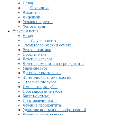
Назад
О клинике
Вакансии
Лицензии
Уголок пациента
Фотогалерея
Услуги и цены
Назад
Услуги и цены
Стоматологический осмотр
Рентген-снимки
Профгигиена
Лечение кариеса
Лечение пульпита и периодонтита
Удаление зуба
Детская стоматология
Эстетическая стоматология
Отбеливание зубов
Имплантация зубов
Протезирование зубов
Брекет-система
Изготовление капп
Лечение пародонтита
Удаление кисты и новообразований
Лечение перикоронита