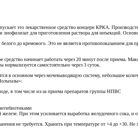
пускает это лекарственное средство концерн КРКА. Производс
 и лиофилизат для приготовления раствора для инъекций. Осно
т белого до кремового. Это не является противопоказанием для 
 средство начинает работать через 20 минут после приема. Макс
 нормализуется самостоятельно через 3 суток.
тся в основном через мочевыводящую систему, небольшое колич
Нольпазы»:
иоде, в том числе из-за приема препаратов группы НПВС
 антибиотиками
 железе. При этом усиливается выработка желудочного сока, и
нения не требуется. Хранить при температуре от +4 до +30. Не 