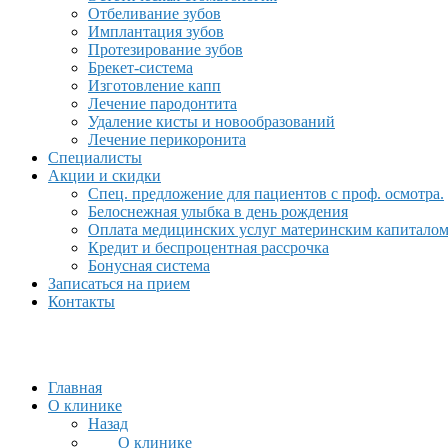
Отбеливание зубов
Имплантация зубов
Протезирование зубов
Брекет-система
Изготовление капп
Лечение пародонтита
Удаление кисты и новообразований
Лечение перикоронита
Специалисты
Акции и скидки
Спец. предложение для пациентов с проф. осмотра.
Белоснежная улыбка в день рождения
Оплата медицинских услуг материнским капитало
Кредит и беспроцентная рассрочка
Бонусная система
Записаться на прием
Контакты
Главная
О клинике
Назад
О клинике