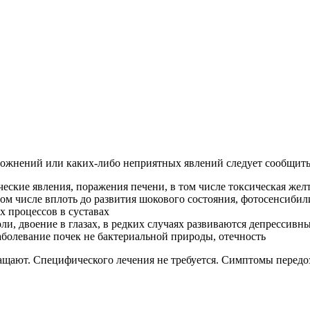
жнений или каких-либо неприятных явлений следует сообщить 
ческие явления, поражения печени, в том числе токсическая желт
 том числе вплоть до развития шокового состояния, фотосенсиби
 процессов в суставах
и, двоение в глазах, в редких случаях развиваются депрессивн
болевание почек не бактериальной природы, отечность
ащают. Специфического лечения не требуется. Симптомы передо