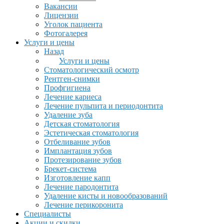
Вакансии
Лицензии
Уголок пациента
Фотогалерея
Услуги и цены
Назад
Услуги и цены
Стоматологический осмотр
Рентген-снимки
Профгигиена
Лечение кариеса
Лечение пульпита и периодонтита
Удаление зуба
Детская стоматология
Эстетическая стоматология
Отбеливание зубов
Имплантация зубов
Протезирование зубов
Брекет-система
Изготовление капп
Лечение пародонтита
Удаление кисты и новообразований
Лечение перикоронита
Специалисты
Акции и скидки