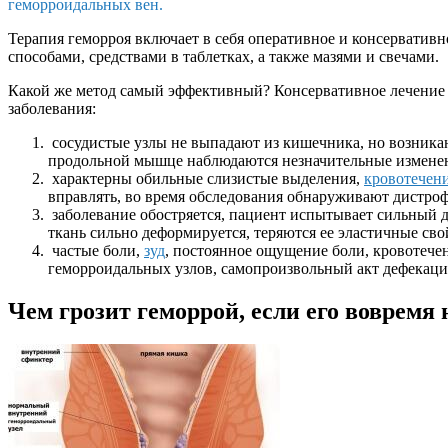
геморроидальных вен.
Терапия геморроя включает в себя оперативное и консерватив
способами, средствами в таблетках, а также мазями и свечами.
Какой же метод самый эффективный? Консервативное лечение а
заболевания:
сосудистые узлы не выпадают из кишечника, но возник
продольной мышце наблюдаются незначительные измене
характерны обильные слизистые выделения,
кровотечен
вправлять, во время обследования обнаруживают дистро
заболевание обостряется, пациент испытывает сильный 
ткань сильно деформируется, теряются ее эластичные св
частые боли,
зуд
, постоянное ощущение боли, кровотече
геморроидальных узлов, самопроизвольный акт дефекаци
Чем грозит геморрой, если его вовремя 