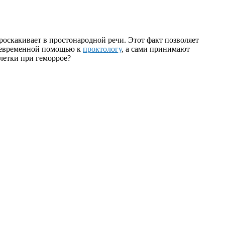
проскакивает в простонародной речи. Этот факт позволяет
своевременной помощью к
проктологу
, а сами принимают
летки при геморрое?