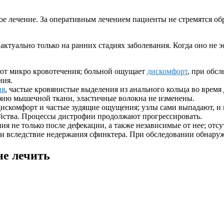
ное лечение. За оперативным лечением пациенты не стремятся о
ктуально только на ранних стадиях заболевания. Когда оно не 
ают микро кровотечения; больной ощущает
дискомфорт
, при обс
ния.
ия
, частые кровянистые выделения из анального кольца во врем
фию мышечной ткани, эластичные волокна не изменены.
дискомфорт и частые зудящие ощущения; узлы сами выпадают, и
ойства. Процессы дистрофии продолжают прогрессировать.
ния не только после дефекации, а также независимые от нее; от
и вследствие недержания сфинктера. При обследовании обнару
не лечить