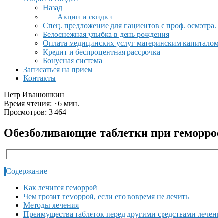
Назад
Акции и скидки
Спец. предложение для пациентов с проф. осмотра.
Белоснежная улыбка в день рождения
Оплата медицинских услуг материнским капитало
Кредит и беспроцентная рассрочка
Бонусная система
Записаться на прием
Контакты
Петр Иванюшкин
Время чтения: ~6 мин.
Просмотров: 3 464
Обезболивающие таблетки при геморро
Содержание
Как лечится геморрой
Чем грозит геморрой, если его вовремя не лечить
Методы лечения
Преимущества таблеток перед другими средствами лечен