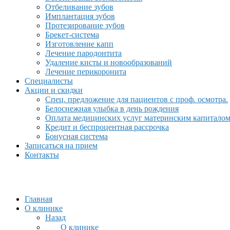
Отбеливание зубов
Имплантация зубов
Протезирование зубов
Брекет-система
Изготовление капп
Лечение пародонтита
Удаление кисты и новообразований
Лечение перикоронита
Специалисты
Акции и скидки
Спец. предложение для пациентов с проф. осмотра.
Белоснежная улыбка в день рождения
Оплата медицинских услуг материнским капитало
Кредит и беспроцентная рассрочка
Бонусная система
Записаться на прием
Контакты
Главная
О клинике
Назад
О клинике