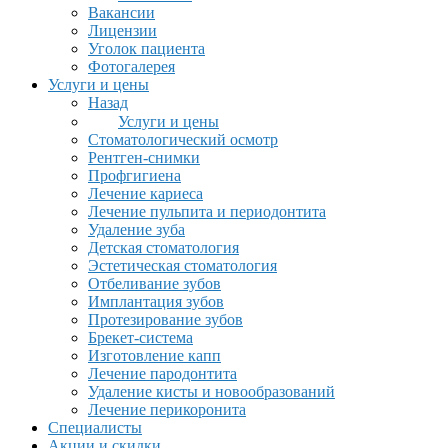
Вакансии
Лицензии
Уголок пациента
Фотогалерея
Услуги и цены
Назад
Услуги и цены
Стоматологический осмотр
Рентген-снимки
Профгигиена
Лечение кариеса
Лечение пульпита и периодонтита
Удаление зуба
Детская стоматология
Эстетическая стоматология
Отбеливание зубов
Имплантация зубов
Протезирование зубов
Брекет-система
Изготовление капп
Лечение пародонтита
Удаление кисты и новообразований
Лечение перикоронита
Специалисты
Акции и скидки