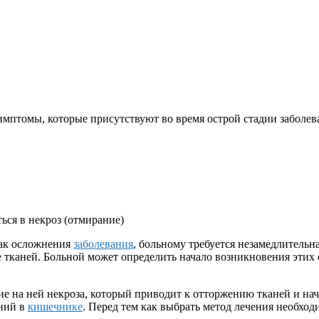
симптомы, которые присутствуют во время острой стадии заболев
ься в некроз (отмирание)
нак осложнения
заболевания
, больному требуется незамедлитель
е тканей. Больной может определить начало возникновения эти
е на ней некроза, который приводит к отторжению тканей и на
аний в
кишечнике
. Перед тем как выбрать метод лечения необход