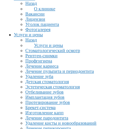
Назад
О клинике
Вакансии
Лицензии
Уголок пациента
Фотогалерея
Услуги и цены
Назад
Услуги и цены
Стоматологический осмотр
Рентген-снимки
Профгигиена
Лечение кариеса
Лечение пульпита и периодонтита
Удаление зуба
Детская стоматология
Эстетическая стоматология
Отбеливание зубов
Имплантация зубов
Протезирование зубов
Брекет-система
Изготовление капп
Лечение пародонтита
Удаление кисты и новообразований
Лечение перикоронита