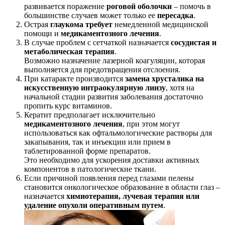
развивается поражение
роговой оболочки
– помочь в
большинстве случаев может только ее
пересадка
.
Острая
глаукома требует
немедленной медицинской
помощи и
медикаментозного лечения
.
В случае проблем с сетчаткой назначается
сосудистая и
метаболическая терапия
.
Возможно назначение лазерной коагуляции, которая
выполняется для предотвращения отслоения.
При катаракте производится
замена хрусталика на
искусственную интраокулярную линзу
, хотя на
начальной стадии развития заболевания достаточно
пропить курс витаминов.
Кератит предполагает исключительно
медикаментозного лечения
, при этом могут
использоваться как офтальмологические растворы для
закапывания, так и инъекции или прием в
таблетированной форме препаратов.
Это необходимо для ускорения доставки активных
компонентов в патологические ткани.
Если причиной появления перед глазами пелены
становится онкологическое образование в области глаз –
назначается
химиотерапия, лучевая терапия или
удаление опухоли оперативным путем
.