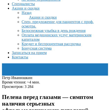
Специалисты
Акции и скидки
Назад
Акции и скидки
Спец. предложение для пациентов с проф.
осмотра.
Белоснежная улыбка в день рождения
Оплата медицинских услуг материнским
капиталом
Кредит и беспроцентная рассрочка
Бонусная система
Записаться на прием
Контакты
Петр Иванюшкин
Время чтения: ~4 мин.
Просмотров: 3 284
Пелена перед глазами — симптом
наличия серьезных