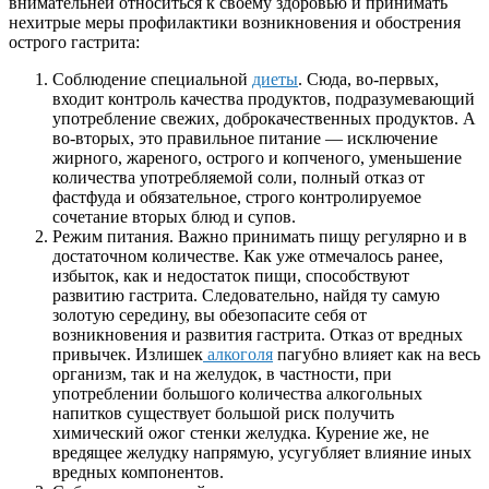
внимательней относиться к своему здоровью и принимать
нехитрые меры профилактики возникновения и обострения
острого гастрита:
Соблюдение специальной
диеты
. Сюда, во-первых,
входит контроль качества продуктов, подразумевающий
употребление свежих, доброкачественных продуктов. А
во-вторых, это правильное питание — исключение
жирного, жареного, острого и копченого, уменьшение
количества употребляемой соли, полный отказ от
фастфуда и обязательное, строго контролируемое
сочетание вторых блюд и супов.
Режим питания. Важно принимать пищу регулярно и в
достаточном количестве. Как уже отмечалось ранее,
избыток, как и недостаток пищи, способствуют
развитию гастрита. Следовательно, найдя ту самую
золотую середину, вы обезопасите себя от
возникновения и развития гастрита. Отказ от вредных
привычек. Излишек
алкоголя
пагубно влияет как на весь
организм, так и на желудок, в частности, при
употреблении большого количества алкогольных
напитков существует большой риск получить
химический ожог стенки желудка. Курение же, не
вредящее желудку напрямую, усугубляет влияние иных
вредных компонентов.