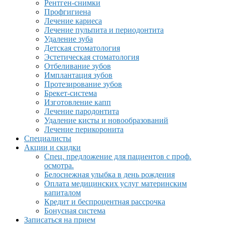
Рентген-снимки
Профгигиена
Лечение кариеса
Лечение пульпита и периодонтита
Удаление зуба
Детская стоматология
Эстетическая стоматология
Отбеливание зубов
Имплантация зубов
Протезирование зубов
Брекет-система
Изготовление капп
Лечение пародонтита
Удаление кисты и новообразований
Лечение перикоронита
Специалисты
Акции и скидки
Спец. предложение для пациентов с проф.
осмотра.
Белоснежная улыбка в день рождения
Оплата медицинских услуг материнским
капиталом
Кредит и беспроцентная рассрочка
Бонусная система
Записаться на прием