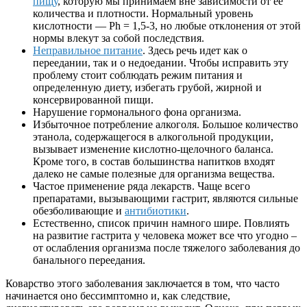
пищу
, которую мы принимаем вне зависимости от ее
количества и плотности. Нормальный уровень
кислотности — Ph = 1,5-3, но любые отклонения от этой
нормы влекут за собой последствия.
Неправильное питание
. Здесь речь идет как о
переедании, так и о недоедании. Чтобы исправить эту
проблему стоит соблюдать режим питания и
определенную диету, избегать грубой, жирной и
консервированной пищи.
Нарушение гормонального фона организма.
Избыточное потребление алкоголя. Большое количество
этанола, содержащегося в алкогольной продукции,
вызывает изменение кислотно-щелочного баланса.
Кроме того, в состав большинства напитков входят
далеко не самые полезные для организма вещества.
Частое применение ряда лекарств. Чаще всего
препаратами, вызывающими гастрит, являются сильные
обезболивающие и
антибиотики
.
Естественно, список причин намного шире. Повлиять
на развитие гастрита у человека может все что угодно –
от ослабления организма после тяжелого заболевания до
банального переедания.
Коварство этого заболевания заключается в том, что часто
начинается оно бессимптомно и, как следствие,