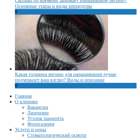
Сколько по времени занимает наращивание ресниц?
Основные этапы и виды процедуры
0
Какая толщина ресниц для наращивания лучше
подчеркнет ваш взгляд? Виды и описание
0
Главная
О клинике
Вакансии
Лицензии
Уголок пациента
Фотогалерея
Услуги и цены
Стоматологический осмотр