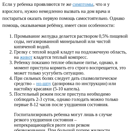
Если у ребенка проявляются те же
симптомы
, что и у
взрослого, нужно немедленно вызвать на дом врача и
постараться оказать первую помощь самостоятельно. Однако
помощь, оказываемая ребёнку, имеет свои особенности:
Промывание желудка делается раствором 0,5% пищевой
соды, негазированной минеральной или чистой
кипяченой водой.
Грелку с теплой водой кладут на подложечную область,
на
живот
кладется теплый компресс.
Ребенку показано теплое обильное питье, однако, в
момент приступа кормить его строго воспрещается, это
может только усугубить ситуацию.
При сильных болях следует дать спазмолитическое
средство –
но-шпу
(дозировка по инструкции) или
настойку красавки (5-10 капель).
Постельный режим после приступа необходимо
соблюдать 2-3 суток, однако голодать можно только
первые 8-12 часов после ухудшения состояния.
Госпитализировать ребенка могут лишь в случае
резкого ухудшения состояния –
непрекращающейся рвоте или резком
обезвоживании. При большой потере жидкости