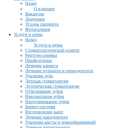
Назад
О клинике
Вакансии
Лицензии
Уголок пациента
Фотогалерея
Услуги и цены
Назад
Услуги и цены
Стоматологический осмотр
Рентген-снимки
Профгигиена
Лечение кариеса
Лечение пульпита и периодонтита
Удаление зуба
Детская стоматология
Эстетическая стоматология
Отбеливание зубов
Имплантация зубов
Протезирование зубов
Брекет-система
Изготовление капп
Лечение пародонтита
Удаление кисты и новообразований
Лечение перикоронита