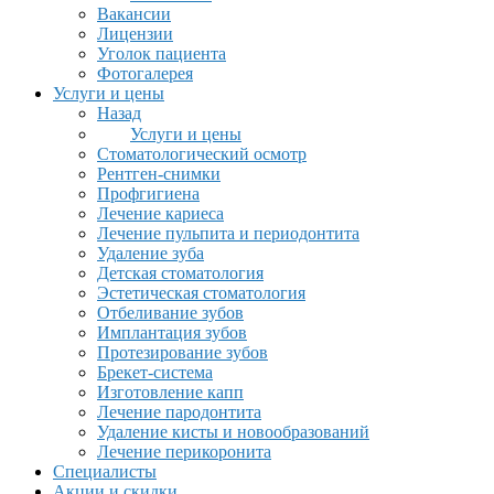
Вакансии
Лицензии
Уголок пациента
Фотогалерея
Услуги и цены
Назад
Услуги и цены
Стоматологический осмотр
Рентген-снимки
Профгигиена
Лечение кариеса
Лечение пульпита и периодонтита
Удаление зуба
Детская стоматология
Эстетическая стоматология
Отбеливание зубов
Имплантация зубов
Протезирование зубов
Брекет-система
Изготовление капп
Лечение пародонтита
Удаление кисты и новообразований
Лечение перикоронита
Специалисты
Акции и скидки