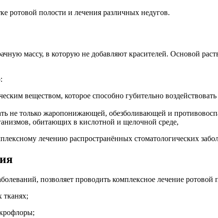
тке ротовой полости и лечения различных недугов.
чную массу, в которую не добавляют красителей. Основой раство
:
ским веществом, которое способно губительно воздействовать 
вать не только жаропонижающей, обезболивающей и противовос
ганизмов, обитающих в кислотной и щелочной среде,
мплексному лечению распространённых стоматологических забо
вия
болеваний, позволяет проводить комплексное лечение ротовой п
 тканях;
икрофлоры;