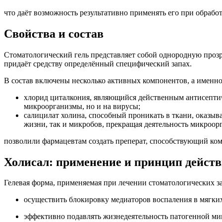
что даёт возможность результативно применять его при обрабо
Свойства и состав
Стоматологический гель представляет собой однородную прозра
придаёт средству определённый специфический запах.
В состав включены несколько активных компонентов, а именно
хлорид циталкония, являющийся действенным антисептиче
микроорганизмы, но и на вирусы;
салицилат холина, способный проникать в ткани, оказы
жизни, так и микробов, прекращая деятельность микроор
позволили фармацевтам создать преперат, способствующий ко
Холисал: применение и принцип дейст
Гелевая форма, применяемая при лечении стоматологических за
осуществить блокировку медиаторов воспаления в мягких
эффективно подавлять жизнедеятельность патогенной м