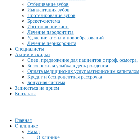
Отбеливание зубов
Имплантация зубов
Протезирование зубов
Брекет-система
Изготовление капп
Лечение пародонтита
Удаление кисты и новообразований
Лечение перикоронита
Специалисты
Акции и скидки
Спец. предложение для пациентов с проф. осмотра.
Белоснежная улыбка в день рождения
Оплата медицинских услуг материнским капитало
Кредит и беспроцентная рассрочка
Бонусная система
Записаться на прием
Контакты
Главная
О клинике
Назад
О клинике