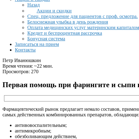
Назад
Акции и скидки
Спец. предложение для пациентов с проф. осмотра.
Белоснежная улыбка в день рождения
Оплата медицинских услуг материнским капитало
Кредит и беспроцентная рассрочка
Бонусная система
Записаться на прием
Контакты
Петр Иванюшкин
Время чтения: ~22 мин.
Просмотров: 270
Первая помощь при фарингите и сыпи 
Фармацевтический рынок предлагает немало составов, применя
самых действенных комбинированных препаратов, обладающи
антивовоспалительным;
антимикробным;
обезболивающим действием,