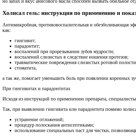
но запах и вкус анисового масла способен вызвать обильное от
Холисал гель: инструкция по применению и пока
Антимикробная, противовоспалительная и обезболивающая эффе
как:
гингивит;
парадонтит;
воспалений при прорезывании зубов мудрости;
воспалений слизистых в следствие ношения протезов;
травматические повреждения слизистых ротовой полости
стоматита,
а так же, помогает уменьшить боль при появлении коренных зуб
При гингивитах и парадонтитах
Исходя из инструкций по применению препарата, специалисты
Так, при выявлении гингивита или парадонтита помимо холиса
устранение отложений;
процедур полоскания антисептиками;
использование специальных паст для чистки, позволяющи