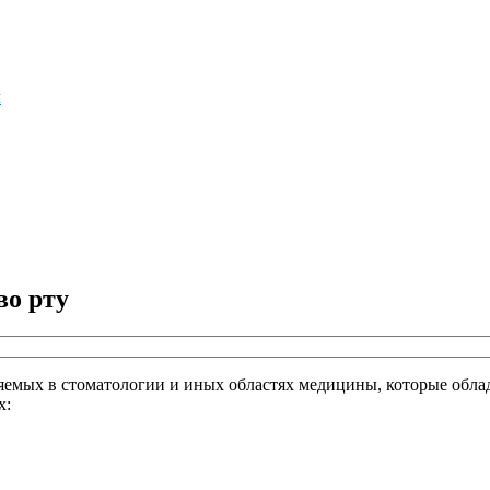
м
во рту
емых в стоматологии и иных областях медицины, которые облад
х: