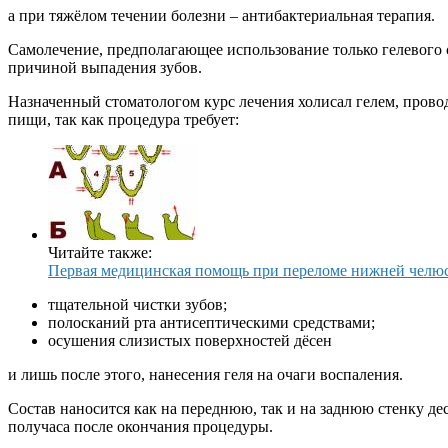
а при тяжёлом течении болезни – антибактериальная терапия.
Самолечение, предполагающее использование только гелевого 
причиной выпадения зубов.
Назначенный стоматологом курс лечения холисал гелем, провод
пищи, так как процедура требует:
Читайте также:
Первая медицинская помощь при переломе нижней челю
тщательной чистки зубов;
полосканий рта антисептическими средствами;
осушения слизистых поверхностей дёсен
и лишь после этого, нанесения геля на очаги воспаления.
Состав наносится как на переднюю, так и на заднюю стенку де
получаса после окончания процедуры.