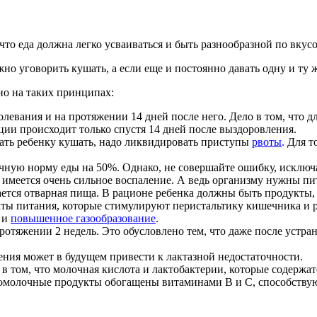
что еда должна легко усваиваться и быть разнообразной по вкус
о уговорить кушать, а если еще и постоянно давать одну и ту же
о на таких принципах:
олевания и на протяжении 14 дней после него. Дело в том, что 
ции происходит только спустя 14 дней после выздоровления.
дать ребенку кушать, надо ликвидировать приступы
рвоты
.
Для то
чную норму еды на 50%. Однако, не совершайте ошибку, исключая
 имеется очень сильное воспаление. А ведь организму нужны п
ается отварная пища. В рационе ребенка должны быть продукты,
кты питания, которые стимулируют перистальтику кишечника и 
 и
повышенное газообразование
.
протяжении 2 недель. Это обусловлено тем, что даже после устр
ения может в будущем привести к лактазной недостаточности.
в том, что молочная кислота и лактобактерии, которые содержа
ломолочные продукты обогащены витаминами В и С, способству