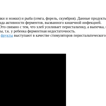
и и ножки) и рыба (семга, форель, скумбрия). Данные продукты 
ада активности ферментов, вызванного кишечной инфекцией.
то связано с тем, что хлеб усиливает перистальтику, а выпечка
, т.к. у ребенка ферментная недостаточность.
и
фрукты
выступают в качестве стимуляторов перистальтическог