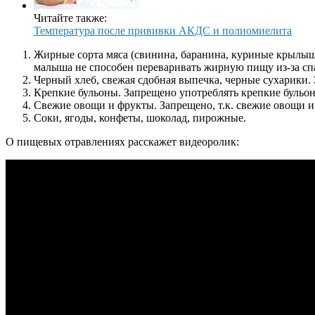
Читайте также:
Температура после прививки АКДС и полиомиелита
Жирные сорта мяса (свинина, баранина, куриные крылышк
малыша не способен переваривать жирную пищу из-за сп
Черный хлеб, свежая сдобная выпечка, черные сухарики. Э
Крепкие бульоны. Запрещено употреблять крепкие бульоны
Свежие овощи и фрукты. Запрещено, т.к. свежие овощи 
Соки, ягоды, конфеты, шоколад, пирожные.
О пищевых отравлениях расскажет видеоролик: