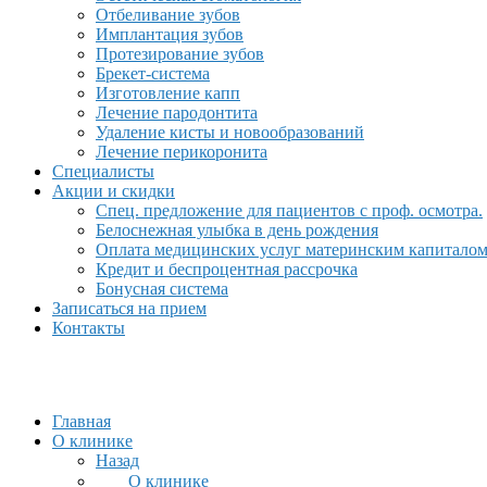
Отбеливание зубов
Имплантация зубов
Протезирование зубов
Брекет-система
Изготовление капп
Лечение пародонтита
Удаление кисты и новообразований
Лечение перикоронита
Специалисты
Акции и скидки
Спец. предложение для пациентов с проф. осмотра.
Белоснежная улыбка в день рождения
Оплата медицинских услуг материнским капитало
Кредит и беспроцентная рассрочка
Бонусная система
Записаться на прием
Контакты
Главная
О клинике
Назад
О клинике