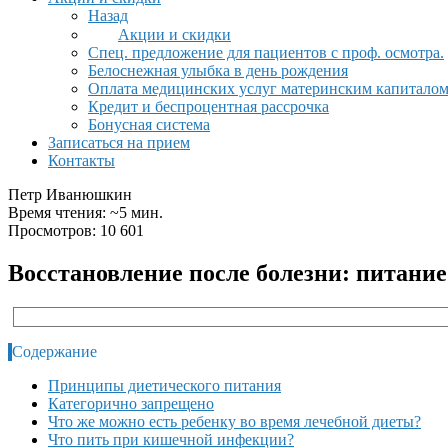
Назад
Акции и скидки
Спец. предложение для пациентов с проф. осмотра.
Белоснежная улыбка в день рождения
Оплата медицинских услуг материнским капитало
Кредит и беспроцентная рассрочка
Бонусная система
Записаться на прием
Контакты
Петр Иванюшкин
Время чтения: ~5 мин.
Просмотров: 10 601
Восстановление после болезни: питани
Содержание
Принципы диетического питания
Категорично запрещено
Что же можно есть ребенку во время лечебной диеты?
Что пить при кишечной инфекции?