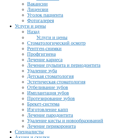
Вакансии
Лицензии
Уголок пациента
Фотогалерея
Услуги и цены
Назад
Услуги и цены
Стоматологический осмотр
Рентген-снимки
Профгигиена
Лечение кариеса
Лечение пульпита и периодонтита
Удаление зуба
Детская стоматология
Эстетическая стоматология
Отбеливание зубов
Имплантация зубов
Протезирование зубов
Брекет-система
Изготовление капп
Лечение пародонтита
Удаление кисты и новообразований
Лечение перикоронита
Специалисты
Акции и скидки