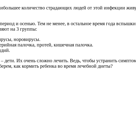
аибольшее количество страдающих людей от этой инфекции живут 
период и осенью. Тем не менее, в остальное время года вспыш
ляют на 3 группы:
ирусы, норовирусы.
ерийная палочка, протей, кишечная палочка.
идий.
– дети. Их очень сложно лечить. Ведь, чтобы устранить симпто
берем, как кормить ребенка во время лечебной диеты?