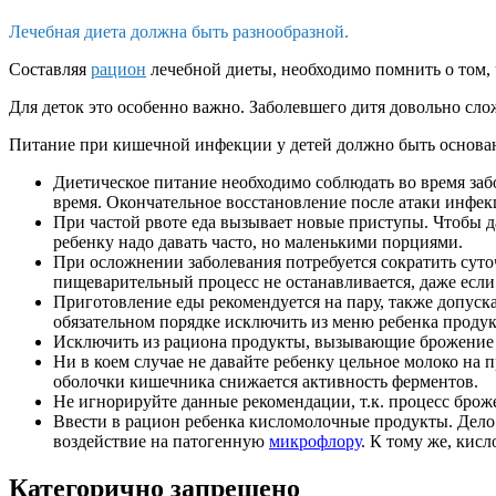
Лечебная диета должна быть разнообразной.
Составляя
рацион
лечебной диеты, необходимо помнить о том, 
Для деток это особенно важно. Заболевшего дитя довольно сложн
П
итание при кишечной инфекции у детей
должно быть основан
Диетическое питание необходимо соблюдать во время заб
время. Окончательное восстановление после атаки инфек
При частой рвоте еда вызывает новые приступы. Чтобы 
ребенку надо давать часто, но маленькими порциями.
При осложнении заболевания потребуется сократить суто
пищеварительный процесс не останавливается, даже если
Приготовление еды рекомендуется на пару, также допуск
обязательном порядке исключить из меню ребенка проду
Исключить из рациона продукты, вызывающие брожение
Ни в коем случае не давайте ребенку цельное молоко на 
оболочки кишечника снижается активность ферментов.
Не игнорируйте данные рекомендации, т.к. процесс брож
Ввести в рацион ребенка кисломолочные продукты. Дело 
воздействие на патогенную
микрофлору
. К тому же, кис
Категорично запрещено