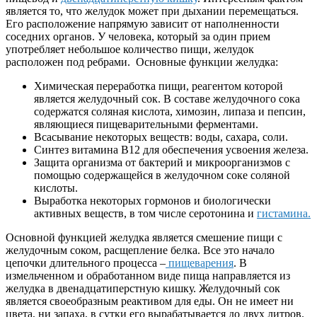
является то, что желудок может при дыхании перемещаться.
Его расположение напрямую зависит от наполненности
соседних органов. У человека, который за один прием
употребляет небольшое количество пищи, желудок
расположен под ребрами. Основные функции желудка:
Химическая переработка пищи, реагентом которой
является желудочный сок. В составе желудочного сока
содержатся соляная кислота, химозин, липаза и пепсин,
являющиеся пищеварительными ферментами.
Всасывание некоторых веществ: воды, сахара, соли.
Синтез витамина В12 для обеспечения усвоения железа.
Защита организма от бактерий и микроорганизмов с
помощью содержащейся в желудочном соке соляной
кислоты.
Выработка некоторых гормонов и биологически
активных веществ, в том числе серотонина и
гистамина.
Основной функцией желудка является смешение пищи с
желудочным соком, расщепление белка. Все это начало
цепочки длительного процесса –
пищеварения
. В
измельченном и обработанном виде пища направляется из
желудка в двенадцатиперстную кишку. Желудочный сок
является своеобразным реактивом для еды. Он не имеет ни
цвета, ни запаха, в сутки его вырабатывается до двух литров.