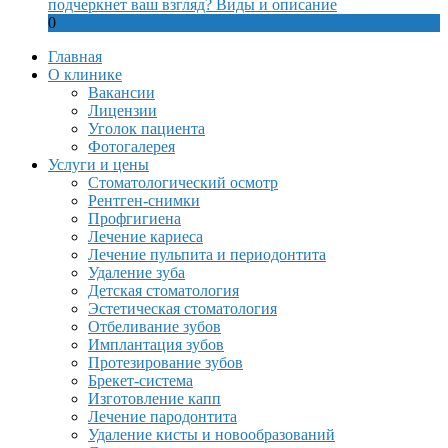
подчеркнет ваш взгляд? Виды и описание
0
Главная
О клинике
Вакансии
Лицензии
Уголок пациента
Фотогалерея
Услуги и цены
Стоматологический осмотр
Рентген-снимки
Профгигиена
Лечение кариеса
Лечение пульпита и периодонтита
Удаление зуба
Детская стоматология
Эстетическая стоматология
Отбеливание зубов
Имплантация зубов
Протезирование зубов
Брекет-система
Изготовление капп
Лечение пародонтита
Удаление кисты и новообразований