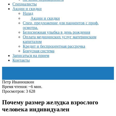
Специалисты
Акции и скидки
Назад
Акции и скидки
Спец. предложение для пациентов с проф.
осмотра.
Белоснежная улыбка в день рождения
Оплата медицинских услуг материнским
капиталом
Кредит и беспроцентная рассрочка
Бонусная система
Записаться на прием
Контакты
Петр Иванюшкин
Время чтения: ~6 мин.
Просмотров: 3 628
Почему размер желудка взрослого
человека индивидуален