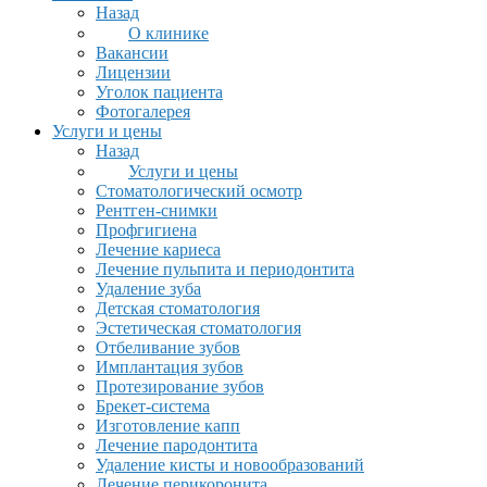
Назад
О клинике
Вакансии
Лицензии
Уголок пациента
Фотогалерея
Услуги и цены
Назад
Услуги и цены
Стоматологический осмотр
Рентген-снимки
Профгигиена
Лечение кариеса
Лечение пульпита и периодонтита
Удаление зуба
Детская стоматология
Эстетическая стоматология
Отбеливание зубов
Имплантация зубов
Протезирование зубов
Брекет-система
Изготовление капп
Лечение пародонтита
Удаление кисты и новообразований
Лечение перикоронита