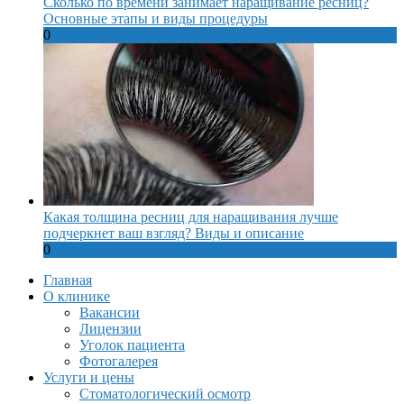
Сколько по времени занимает наращивание ресниц?
Основные этапы и виды процедуры
0
Какая толщина ресниц для наращивания лучше
подчеркнет ваш взгляд? Виды и описание
0
Главная
О клинике
Вакансии
Лицензии
Уголок пациента
Фотогалерея
Услуги и цены
Стоматологический осмотр