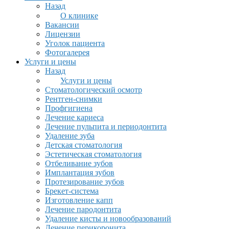
Назад
О клинике
Вакансии
Лицензии
Уголок пациента
Фотогалерея
Услуги и цены
Назад
Услуги и цены
Стоматологический осмотр
Рентген-снимки
Профгигиена
Лечение кариеса
Лечение пульпита и периодонтита
Удаление зуба
Детская стоматология
Эстетическая стоматология
Отбеливание зубов
Имплантация зубов
Протезирование зубов
Брекет-система
Изготовление капп
Лечение пародонтита
Удаление кисты и новообразований
Лечение перикоронита