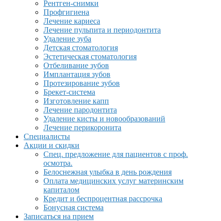
Рентген-снимки
Профгигиена
Лечение кариеса
Лечение пульпита и периодонтита
Удаление зуба
Детская стоматология
Эстетическая стоматология
Отбеливание зубов
Имплантация зубов
Протезирование зубов
Брекет-система
Изготовление капп
Лечение пародонтита
Удаление кисты и новообразований
Лечение перикоронита
Специалисты
Акции и скидки
Спец. предложение для пациентов с проф.
осмотра.
Белоснежная улыбка в день рождения
Оплата медицинских услуг материнским
капиталом
Кредит и беспроцентная рассрочка
Бонусная система
Записаться на прием