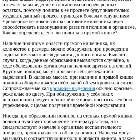
отвечает за выведение из организма непереваренных
остатков, поэтому полипы в ее просвете будут значительно
ухудшать данный процесс, приводя к болевым ощущениям.
Чрезмерное беспокойство за состояние кишечника будет
способствовать недопущению развития полипов в организме.
Как же определить, есть ли полипы в прямой кишке?
Наличие полипов в области прямого кишечника, их
количество и размеры можно обнаружить при проведении
эндоскопического исследования данного органа. Бывают
случаи, когда данные образования выявляются случайно, в
ходе обследования организма на наличие других патологий.
Крупные полипы, могут проявить себя дефекацией
выделений. В каловых массах, при наличии в прямой кишке
полипов обнаруживается небольшой объем крови или слизи.
Сопровождаемые кал
кровяные выделения
обычно красные,
реже алые по цвету. При обнаружении у себя таких
испражнений следует в ближайшее время посетить лечебное
учреждение, с целью получения врачебной консультации.
Иногда при образовании полипов на стенках прямой кишки,
больной чувствует повышение температуры тела, что
свидетельствует о начале в организме воспалительного
процесса, происходящего в области полипа. Наросты могут
вызывать и соответствующие боли в области живота, а также