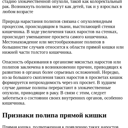
стадию злокачественной опухоли, такой как колоректальный
рак. Возникнуть полипы могут как детей, так и у взрослых в
любом возрасте
Природа нарастания полипов связана с опухолевидным
процессом, происходящим в ткани, выстилающей стенки
кишечника. В ходе увеличения таких наростов на стенках,
происходит уменьшение просвета самого кишечника.
Местонахождение или местообразование полипов в
большинстве случаев относится к области прямой кишки или
нижней части толстого кишечника.
Опасность образования в организме мясистых наростов или
полипов заключена в возникновении причин, приводящих к
развитию в органах более серьезных осложнений. Нередко,
из-за большого скопления таких наростов в просветах кишок
формируется непроходимость через их просвет. В худшем
случае данные полипы перерастают в злокачественные
опухоли, приводящие в раку. В связи с этим, следует
заботиться о состоянии своих внутренних органов, особенно
кишечника.
Признаки полипа прямой кишки
Прямая кишка, подверженная к появлению таких наростов,