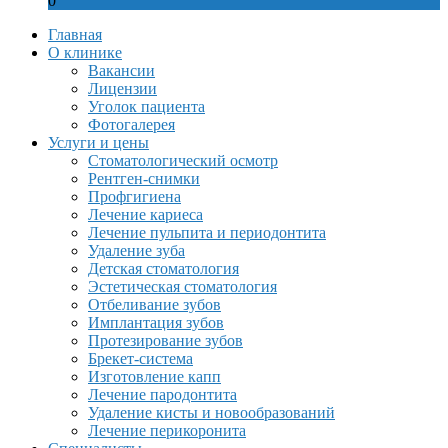
0
Главная
О клинике
Вакансии
Лицензии
Уголок пациента
Фотогалерея
Услуги и цены
Стоматологический осмотр
Рентген-снимки
Профгигиена
Лечение кариеса
Лечение пульпита и периодонтита
Удаление зуба
Детская стоматология
Эстетическая стоматология
Отбеливание зубов
Имплантация зубов
Протезирование зубов
Брекет-система
Изготовление капп
Лечение пародонтита
Удаление кисты и новообразований
Лечение перикоронита