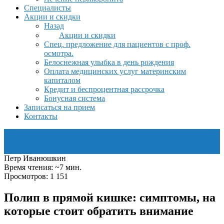
Специалисты
Акции и скидки
Назад
Акции и скидки
Спец. предложение для пациентов с проф.
осмотра.
Белоснежная улыбка в день рождения
Оплата медицинских услуг материнским
капиталом
Кредит и беспроцентная рассрочка
Бонусная система
Записаться на прием
Контакты
Петр Иванюшкин
Время чтения: ~7 мин.
Просмотров: 1 151
Полип в прямой кишке: симптомы, на
которые стоит обратить внимание