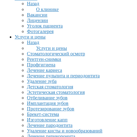
Назад
О клинике
Вакансии
Лицензии
Уголок пациента
Фотогалерея
Услуги и цены
Назад
Услуги и цены
Стоматологический осмотр
Рентген-снимки
Профгигиена
Лечение кариеса
Лечение пульпита и периодонтита
Удаление зуба
Детская стоматология
Эстетическая стоматология
Отбеливание зубов
Имплантация зубов
Протезирование зубов
Брекет-система
Изготовление капп
Лечение пародонтита
Удаление кисты и новообразований
Лечение перикоронита