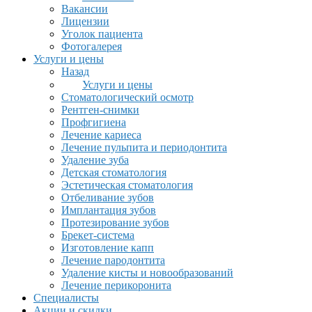
Вакансии
Лицензии
Уголок пациента
Фотогалерея
Услуги и цены
Назад
Услуги и цены
Стоматологический осмотр
Рентген-снимки
Профгигиена
Лечение кариеса
Лечение пульпита и периодонтита
Удаление зуба
Детская стоматология
Эстетическая стоматология
Отбеливание зубов
Имплантация зубов
Протезирование зубов
Брекет-система
Изготовление капп
Лечение пародонтита
Удаление кисты и новообразований
Лечение перикоронита
Специалисты
Акции и скидки