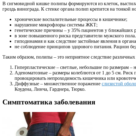
В сигмовидной кишке полипы формируются из клеток, выстил
гроздь винограда. К стенке органа полип крепится на тонкой
хронические воспалительные процессы в кишечнике;
нарушение микрофлоры системы ЖКТ;
генетические причины – у 35% пациентов у ближайших р
в зоне повышенного риска представители мужского пола.
гиподинамия и как следствие застойные явления в орга
не соблюдение принципов здорового питания. Рацион бед
Таким образом, полипы – это неприятное следствие различны
Гиперпластические – светлые, небольшие по размерам – н
Аденоматозные – размеры колеблются от 1 до 5 см. Риск
провоцировать непроходимость кишечника или кровотеч
Диффузные – множественное поражение
слизистой обол
Коудена, Линча, Гарднера, Тюрко.
Симптоматика заболевания