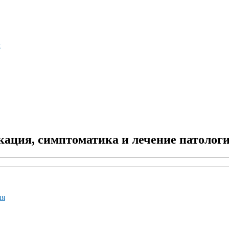
м
ация, симптоматика и лечение патолог
ия