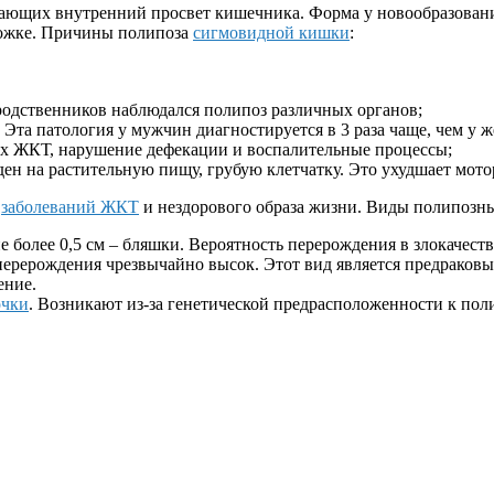
ающих внутренний просвет кишечника. Форма у новообразовани
 ножке. Причины полипоза
сигмовидной кишки
:
одственников наблюдался полипоз различных органов;
 Эта патология у мужчин диагностируется в 3 раза чаще, чем у 
нах ЖКТ, нарушение дефекации и воспалительные процессы;
ен на растительную пищу, грубую клетчатку. Это ухудшает мот
х
заболеваний ЖКТ
и нездорового образа жизни. Виды полипозны
е более 0,5 см – бляшки. Вероятность перерождения в злокачест
 перерождения чрезвычайно высок. Этот вид является предраков
ение.
очки
. Возникают из-за генетической предрасположенности к пол