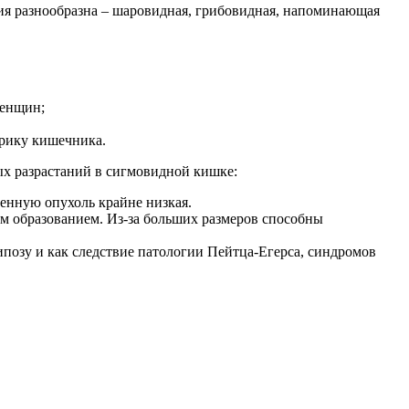
я разнообразна – шаровидная, грибовидная, напоминающая
женщин;
орику кишечника.
х разрастаний в сигмовидной кишке:
венную опухоль крайне низкая.
ым образованием. Из-за больших размеров способны
ипозу и как следствие патологии Пейтца-Егерса, синдромов