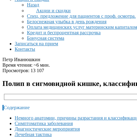
Назад
Акции и скидки
Спец. предложение для пациентов с проф. осмотра.
Белоснежная улыбка в день рождения
Оплата медицинских услуг материнским капитало
Кредит и беспроцентная рассрочка
Бонусная система
Записаться на прием
Контакты
Петр Иванюшкин
Время чтения: ~6 мин.
Просмотров: 13 107
Полип в сигмовидной кишке, классифик
Содержание
Немного анатомии, причины разрастания и классификац
Симптоматика заболевания
Диагностические мероприятия
Лечебная тактика