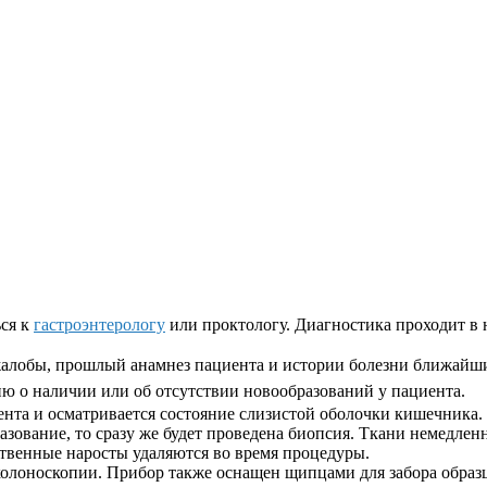
ся к
гастроэнтерологу
или проктологу. Диагностика проходит в н
жалобы, прошлый анамнез пациента и истории болезни ближайши
 о наличии или об отсутствии новообразований у пациента.
ента и осматривается состояние слизистой оболочки кишечника.
зование, то сразу же будет проведена биопсия. Ткани немедленн
твенные наросты удаляются во время процедуры.
колоноскопии. Прибор также оснащен щипцами для забора образ