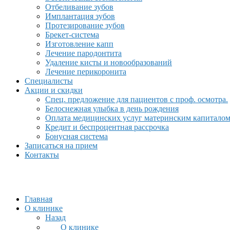
Отбеливание зубов
Имплантация зубов
Протезирование зубов
Брекет-система
Изготовление капп
Лечение пародонтита
Удаление кисты и новообразований
Лечение перикоронита
Специалисты
Акции и скидки
Спец. предложение для пациентов с проф. осмотра.
Белоснежная улыбка в день рождения
Оплата медицинских услуг материнским капитало
Кредит и беспроцентная рассрочка
Бонусная система
Записаться на прием
Контакты
Главная
О клинике
Назад
О клинике