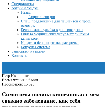
Специалисты
Акции и скидки
Назад
Акции и скидки
Спец. предложение для пациентов с проф.
осмотра.
Белоснежная улыбка в день рождения
Оплата медицинских услуг материнским
капиталом
Кредит и беспроцентная рассрочка
Бонусная система
Записаться на прием
Контакты
Петр Иванюшкин
Время чтения: ~6 мин.
Просмотров: 15 523
Симптомы полипа кишечника: с чем
связано заболевание, как себя