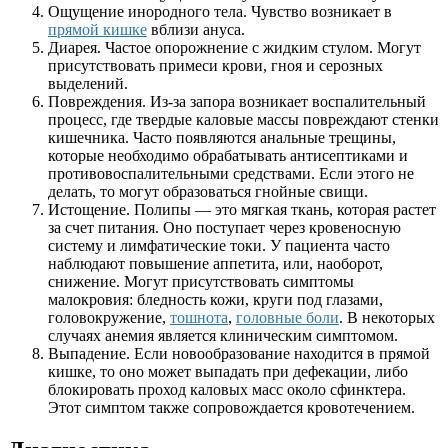
Ощущение инородного тела. Чувство возникает в
прямой кишке
вблизи ануса.
Диарея. Частое опорожнение с жидким стулом. Могут
присутствовать примеси крови, гноя и серозных
выделений.
Повреждения. Из-за запора возникает воспалительный
процесс, где твердые каловые массы повреждают стенки
кишечника. Часто появляются анальные трещины,
которые необходимо обрабатывать антисептиками и
противовоспалительными средствами. Если этого не
делать, то могут образоваться гнойные свищи.
Истощение. Полипы — это мягкая ткань, которая растет
за счет питания. Оно поступает через кровеносную
систему и лимфатические токи. У пациента часто
наблюдают повышение аппетита, или, наоборот,
снижение. Могут присутствовать симптомы
малокровия: бледность кожи, круги под глазами,
головокружение,
тошнота
,
головные боли
. В некоторых
случаях анемия является клиническим симптомом.
Выпадение. Если новообразование находится в прямой
кишке, то оно может выпадать при дефекации, либо
блокировать проход каловых масс около сфинктера.
Этот симптом также сопровождается кровотечением.