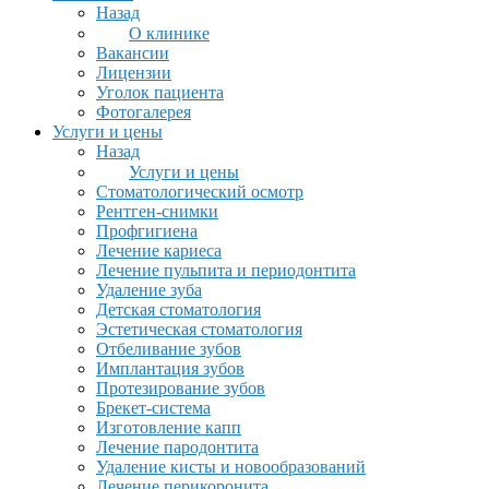
Назад
О клинике
Вакансии
Лицензии
Уголок пациента
Фотогалерея
Услуги и цены
Назад
Услуги и цены
Стоматологический осмотр
Рентген-снимки
Профгигиена
Лечение кариеса
Лечение пульпита и периодонтита
Удаление зуба
Детская стоматология
Эстетическая стоматология
Отбеливание зубов
Имплантация зубов
Протезирование зубов
Брекет-система
Изготовление капп
Лечение пародонтита
Удаление кисты и новообразований
Лечение перикоронита