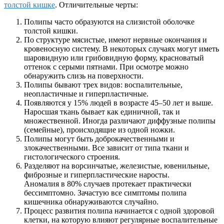
толстой кишке
. Отличительные черты:
Полипы часто образуются на слизистой оболочке
толстой кишки.
По структуре мясистые, имеют нервные окончания и
кровеносную систему. В некоторых случаях могут иметь
шаровидную или грибовидную форму, красноватый
оттенок с серыми пятнами. При осмотре можно
обнаружить слизь на поверхности.
Полипы бывают трех видов: воспалительные,
неопластичные и гиперпластичные.
Появляются у 15% людей в возрасте 45–50 лет и выше.
Наросшая ткань бывает как единичной, так и
множественной. Иногда различают диффузные полипы
(семейные), происходящие из одной ножки.
Полипы могут быть доброкачественными и
злокачественными. Все зависит от типа ткани и
гистологического строения.
Разделяют на ворсинчатые, железистые, ювенильные,
фиброзные и гиперпластические наросты.
Аномалия в 80% случаев протекает практически
бессимптомно. Зачастую все симптомы полипа
кишечника обнаруживаются случайно.
Процесс развития полипа начинается с одной здоровой
клетки, на которую влияют регулярные воспалительные