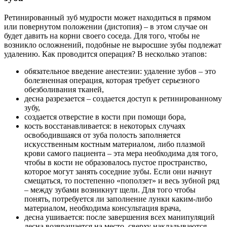
Ретинированный зуб мудрости может находиться в прямом
или повернутом положении (дистопия) – в этом случае он
будет давить на корни своего соседа. Для того, чтобы не
возникло осложнений, подобные не выросшие зубы подлежат
удалению. Как проводится операция? В несколько этапов:
обязательное введение анестезии: удаление зубов – это
болезненная операция, которая требует серьезного
обезболивания тканей,
десна разрезается – создается доступ к ретинированному
зубу,
создается отверстие в кости при помощи бора,
кость восстанавливается: в некоторых случаях
освободившаяся от зуба полость заполняется
искусственным костным материалом, либо плазмой
крови самого пациента – эта мера необходима для того,
чтобы в кости не образовалось пустое пространство,
которое могут занять соседние зубы. Если они начнут
смещаться, то постепенно «поползет» и весь зубной ряд
– между зубами возникнут щели. Для того чтобы
понять, потребуется ли заполнение лунки каким-либо
материалом, необходима консультация врача,
десна ушивается: после завершения всех манипуляций
десна возвращается на место, сверху накладываются