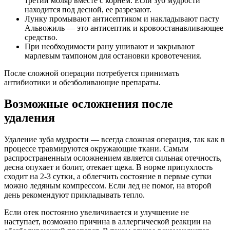
третий моляр вместе с корнем. Если зуб мудрости
находится под десной, ее разрезают.
Лунку промывают антисептиком и накладывают пасту
Альвожиль — это антисептик и кровоостанавливающее
средство.
При необходимости рану ушивают и закрывают
марлевым тампоном для остановки кровотечения.
После сложной операции потребуется принимать
антибиотики и обезболивающие препараты.
Возможные осложнения после
удаления
Удаление зуба мудрости — всегда сложная операция, так как в
процессе травмируются окружающие ткани. Самым
распространенным осложнением является сильная отечность,
десна опухает и болит, отекает щека. В норме припухлость
сходит на 2-3 сутки, а облегчить состояние в первые сутки
можно ледяным компрессом. Если лед не помог, на второй
день рекомендуют прикладывать тепло.
Если отек постоянно увеличивается и улучшение не
наступает, возможно причина в аллергической реакции на