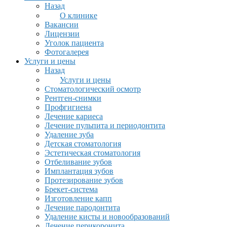
Назад
О клинике
Вакансии
Лицензии
Уголок пациента
Фотогалерея
Услуги и цены
Назад
Услуги и цены
Стоматологический осмотр
Рентген-снимки
Профгигиена
Лечение кариеса
Лечение пульпита и периодонтита
Удаление зуба
Детская стоматология
Эстетическая стоматология
Отбеливание зубов
Имплантация зубов
Протезирование зубов
Брекет-система
Изготовление капп
Лечение пародонтита
Удаление кисты и новообразований
Лечение перикоронита