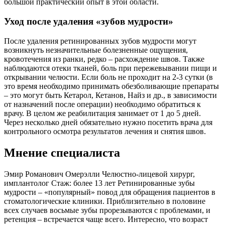
большой практический опыт в этой области.
Уход после удаления «зубов мудрости»
После удаления ретинированных зубов мудрости могут
возникнуть незначительные болезненные ощущения,
кровотечения из ранки, редко – расхождение швов. Также
наблюдаются отеки тканей, боль при пережевывании пищи и
открывании челюсти. Если боль не проходит на 2-3 сутки (в
это время необходимо принимать обезболивающие препараты
– это могут быть Кетарол, Кетанов, Найз и др., в зависимости
от назначений после операции) необходимо обратиться к
врачу. В целом же реабилитация занимает от 1 до 5 дней.
Через несколько дней обязательно нужно посетить врача для
контрольного осмотра результатов лечения и снятия швов.
Мнение специалиста
Эмир Романович Омерэлли Челюстно-лицевой хирург,
имплантолог Стаж: более 13 лет Ретинированные зубы
мудрости – «популярный» повод для обращения пациентов в
стоматологические клиники. Приблизительно в половине
всех случаев восьмые зубы прорезываются с проблемами, и
ретенция – встречается чаще всего. Интересно, что возраст