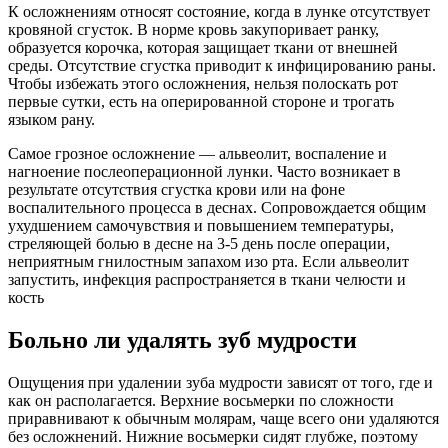
К осложнениям относят состояние, когда в лунке отсутствует
кровяной сгусток. В норме кровь закупоривает ранку,
образуется корочка, которая защищает ткани от внешней
среды. Отсутствие сгустка приводит к инфицированию раны.
Чтобы избежать этого осложнения, нельзя полоскать рот
первые сутки, есть на оперированной стороне и трогать
языком рану.
Самое грозное осложнение — альвеолит, воспаление и
нагноение послеоперационной лунки. Часто возникает в
результате отсутствия сгустка крови или на фоне
воспалительного процесса в деснах. Сопровождается общим
ухудшением самочувствия и повышением температуры,
стреляющей болью в десне на 3-5 день после операции,
неприятным гнилостным запахом изо рта. Если альвеолит
запустить, инфекция распространяется в ткани челюсти и
кость
Больно ли удалять зуб мудрости
Ощущения при удалении зуба мудрости зависят от того, где и
как он располагается. Верхние восьмерки по сложности
приравнивают к обычным молярам, чаще всего они удаляются
без осложнений. Нижние восьмерки сидят глубже, поэтому