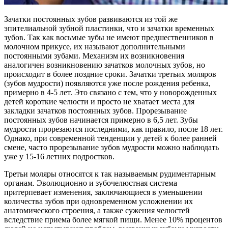
Зачатки постоянных зубов развиваются из той же
эпителиальной зубной пластинки, что и зачатки временных
зубов. Так как восьмые зубы не имеют предшественников в
молочном прикусе, их называют дополнительными
постоянными зубами. Механизм их возникновения
аналогичен возникновению зачатков молочных зубов, но
происходит в более поздние сроки. Зачатки третьих моляров
(зубов мудрости) появляются уже после рождения ребенка,
примерно в 4-5 лет. Это связано с тем, что у новорожденных
детей короткие челюсти и просто не хватает места для
закладки зачатков постоянных зубов. Прорезывание
постоянных зубов начинается примерно в 6,5 лет. Зубы
мудрости прорезаются последними, как правило, после 18 лет.
Однако, при современной тенденции у детей к более ранней
смене, часто прорезывание зубов мудрости можно наблюдать
уже у 15-16 летних подростков.
Третьи моляры относятся к так называемым рудиментарным
органам. Эволюционно и зубочелюстная система
притерпевает изменения, заключающиеся в уменьшении
количества зубов при одновременном усложнении их
анатомического строения, а также сужения челюстей
вследствие приема более мягкой пищи. Менее 10% процентов