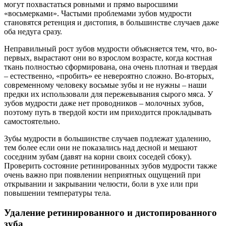
могут похвастаться ровными и прямо выросшими
«восьмерками». Частыми проблемами зубов мудрости
становятся ретенция и дистопия, в большинстве случаев даже
оба недуга сразу.
Неправильный рост зубов мудрости объясняется тем, что, во-
первых, вырастают они во взрослом возрасте, когда костная
ткань полностью сформирована, она очень плотная и твердая
– естественно, «пробить» ее невероятно сложно. Во-вторых,
современному человеку восьмые зубы и не нужны – наши
предки их использовали для пережевывания сырого мяса. У
зубов мудрости даже нет проводников – молочных зубов,
поэтому путь в твердой кости им приходится прокладывать
самостоятельно.
Зубы мудрости в большинстве случаев подлежат удалению,
тем более если они не показались над десной и мешают
соседним зубам (давят на корни своих соседей сбоку).
Проверить состояние ретинированных зубов мудрости также
очень важно при появлении неприятных ощущений при
открывании и закрывании челюсти, боли в ухе или при
повышении температуры тела.
Удаление ретинированного и дистопированного
зуба