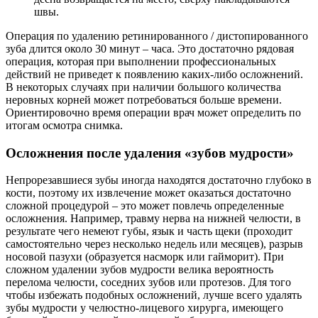
швы.
Операция по удалению ретинированного / дистопированного
зуба длится около 30 минут – часа. Это достаточно рядовая
операция, которая при выполнении профессиональных
действий не приведет к появлению каких-либо осложнений.
В некоторых случаях при наличии большого количества
неровных корней может потребоваться больше времени.
Ориентировочно время операции врач может определить по
итогам осмотра снимка.
Осложнения после удаления «зубов мудрости»
Непрорезавшиеся зубы иногда находятся достаточно глубоко в
кости, поэтому их извлечение может оказаться достаточно
сложной процедурой – это может повлечь определенные
осложнения. Например, травму нерва на нижней челюсти, в
результате чего немеют губы, язык и часть щеки (проходит
самостоятельно через несколько недель или месяцев), разрыв
носовой пазухи (образуется насморк или гайморит). При
сложном удалении зубов мудрости велика вероятность
перелома челюсти, соседних зубов или протезов. Для того
чтобы избежать подобных осложнений, лучше всего удалять
зубы мудрости у челюстно-лицевого хирурга, имеющего