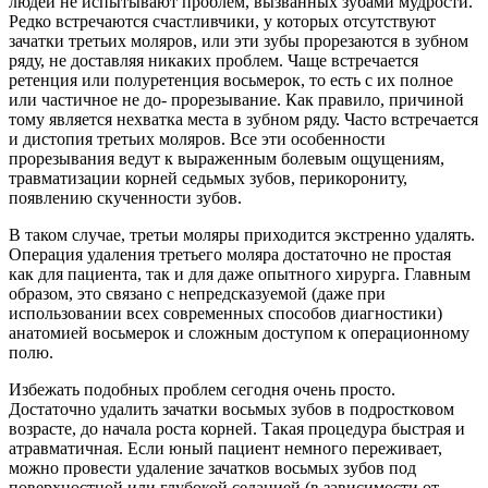
людей не испытывают проблем, вызванных зубами мудрости.
Редко встречаются счастливчики, у которых отсутствуют
зачатки третьих моляров, или эти зубы прорезаются в зубном
ряду, не доставляя никаких проблем. Чаще встречается
ретенция или полуретенция восьмерок, то есть с их полное
или частичное не до- прорезывание. Как правило, причиной
тому является нехватка места в зубном ряду. Часто встречается
и дистопия третьих моляров. Все эти особенности
прорезывания ведут к выраженным болевым ощущениям,
травматизации корней седьмых зубов, перикорониту,
появлению скученности зубов.
В таком случае, третьи моляры приходится экстренно удалять.
Операция удаления третьего моляра достаточно не простая
как для пациента, так и для даже опытного хирурга. Главным
образом, это связано с непредсказуемой (даже при
использовании всех современных способов диагностики)
анатомией восьмерок и сложным доступом к операционному
полю.
Избежать подобных проблем сегодня очень просто.
Достаточно удалить зачатки восьмых зубов в подростковом
возрасте, до начала роста корней. Такая процедура быстрая и
атравматичная. Если юный пациент немного переживает,
можно провести удаление зачатков восьмых зубов под
поверхностной или глубокой седацией (в зависимости от