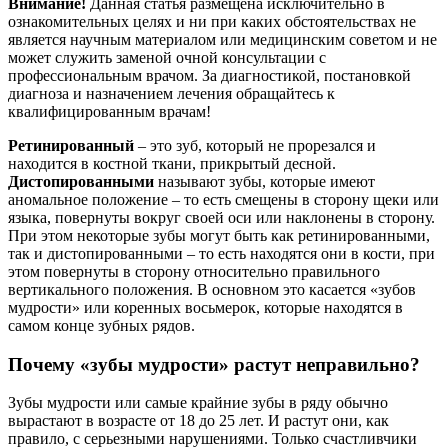
Внимание!
Данная статья размещена исключительно в
ознакомительных целях и ни при каких обстоятельствах не
является научным материалом или медицинским советом и не
может служить заменой очной консультации с
профессиональным врачом. За диагностикой, постановкой
диагноза и назначением лечения обращайтесь к
квалифицированным врачам!
Ретинированный
– это зуб, который не прорезался и
находится в костной ткани, прикрытый десной.
Дистопированными
называют зубы, которые имеют
аномальное положение – то есть смещены в сторону щеки или
языка, повернуты вокруг своей оси или наклонены в сторону.
При этом некоторые зубы могут быть как ретинированными,
так и дистопированными – то есть находятся они в кости, при
этом повернуты в сторону относительно правильного
вертикального положения. В основном это касается «зубов
мудрости» или коренных восьмерок, которые находятся в
самом конце зубных рядов.
Почему «зубы мудрости» растут неправильно?
Зубы мудрости или самые крайние зубы в ряду обычно
вырастают в возрасте от 18 до 25 лет. И растут они, как
правило, с серьезными нарушениями. Только счастливчики