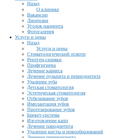
Назад
О клинике
Вакансии
Лицензии
Уголок пациента
Фотогалерея
Услуги и цены
Назад
Услуги и цены
Стоматологический осмотр
Рентген-снимки
Профгигиена
Лечение кариеса
Лечение пульпита и периодонтита
Удаление зуба
Детская стоматология
Эстетическая стоматология
Отбеливание зубов
Имплантация зубов
Протезирование зубов
Брекет-система
Изготовление капп
Лечение пародонтита
Удаление кисты и новообразований
Лечение перикоронита