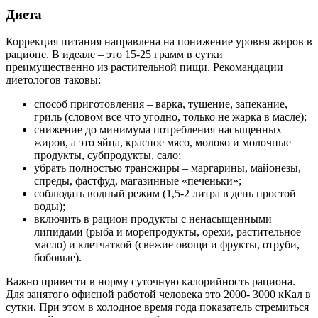
Диета
Коррекция питания направлена на понижение уровня жиров в
рационе. В идеале – это 15-25 грамм в сутки
преимущественно из растительной пищи. Рекомандации
диетологов таковы:
способ приготовления – варка, тушение, запекание,
гриль (словом все что угодно, только не жарка в масле);
снижение до минимума потребления насыщенных
жиров, а это яйца, красное мясо, молоко и молочные
продукты, субпродукты, сало;
убрать полностью трансжиры – маргарины, майонезы,
спреды, фастфуд, магазинные «печеньки»;
соблюдать водный режим (1,5-2 литра в день простой
воды);
включить в рацион продукты с ненасыщенными
липидами (рыба и морепродукты, орехи, растительное
масло) и клетчаткой (свежие овощи и фрукты, отруби,
бобовые).
Важно привести в норму суточную калорийность рациона.
Для занятого офисной работой человека это 2000- 3000 кКал в
сутки. При этом в холодное время года показатель стремиться