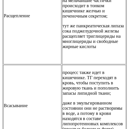
на мельчайшие частички
происходит в тонком
кишечнике желчью и
Расщепление
печеночным секретом;
тут же панкреатическая липаза
сока поджелудочной железы
расщепляет триглицериды на
многлицериды и свободные
жирные кислоты
процесс также идет в
кишечнике. ТГ переходят в
кровь, чтобы поступить в
жировую ткань и пополнить
запасы липидной ткани;
даже в эмульгированном
Всасывание
состоянии они не растворимы
в воде, а потому в крови
находятся в составе
липопротеиновых комплексов
(простых белковых форм)