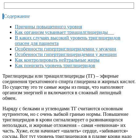
Содержание
Причины повышенного уровня
Как организм усваивает триацилглицериды
В каких случаях высокий уровень триглицеридов
опасен для пациента
Особенности гипертриглицеридемии у мужчин
Особенности гипертриглицеридемии у женщин
Как контролировать нейтральные жиры
Как понизить уровень триглицеридов
Триглицериды или триацилглицериды (ТГ) – эфирные
соединения трехатомного спирта глицерина и жирных кислот.
По существу это те самые жиры из пищи, что наполняют
организм энергией и включаются в сложный липидный
обмен.
Наряду с белками и углеводами ТГ считаются основным
нутриентом, но с очень зыбкой гранью нормы. Повышение
триглицеридов в крови сигнализирует о развивающихся
неполадках, и жировые отложения – самая «невинная» их
часть. Хуже, если начинает «шалить» сердце, «забиваются»
сосуды. Вот тут уровень триглицеридов в плазме крови надо