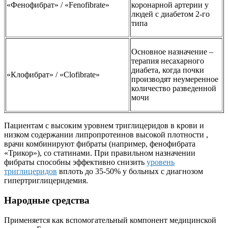
«Фенофибрат» / «Fenofibrate»
коронарной артерии у
людей с диабетом 2-го
типа
Основное назначение –
терапия несахарного
диабета, когда почки
«Клофибрат» / «Clofibrate»
производят неумеренное
количество разведенной
мочи
Пациентам с высоким уровнем триглицеридов в крови и
низком содержании липропротеинов высокой плотности ,
врачи комбинируют фибраты (например, фенофибрата
«Трикор»), со статинами. При правильном назначении
фибраты способны эффективно снизить
уровень
триглицеридов
вплоть до 35-50% у больных с диагнозом
гипертриглицеридемия.
Народные средства
Применяется как вспомогательный компонент медицинской