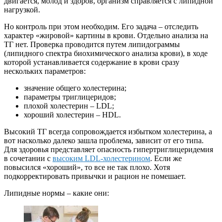
двигается, молод и здоров, организм справляется с липидной
нагрузкой.
Но контроль при этом необходим. Его задача – отследить
характер «жировой» картины в крови. Отдельно анализа на
ТГ нет. Проверка проводится путем липидограммы
(липидного спектра биохимического анализа крови), в ходе
которой устанавливается содержание в крови сразу
нескольких параметров:
значение общего холестерина;
параметры триглицеридов;
плохой холестерин – LDL;
хороший холестерин – HDL.
Высокий ТГ всегда сопровождается избытком холестерина, а
вот насколько далеко зашла проблема, зависит от его типа.
Для здоровья представляет опасность гипертриглицеридемия
в сочетании с
высоким LDL-холестерином
. Если же
повысился «хороший», то все не так плохо. Хотя
подкорректировать привычки и рацион не помешает.
Липидные нормы – какие они: