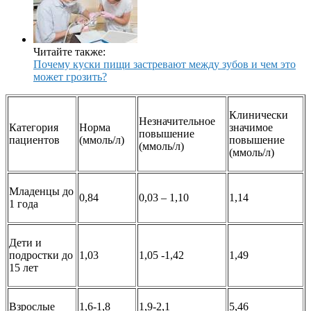
Читайте также:
Почему куски пищи застревают между зубов и чем это
может грозить?
Клинически
Незначительное
Категория
Норма
значимое
повышение
пациентов
(ммоль/л)
повышение
(ммоль/л)
(ммоль/л)
Младенцы до
0,84
0,03 – 1,10
1,14
1 года
Дети и
подростки до
1,03
1,05 -1,42
1,49
15 лет
Взрослые
1,6-1,8
1,9-2,1
5,46