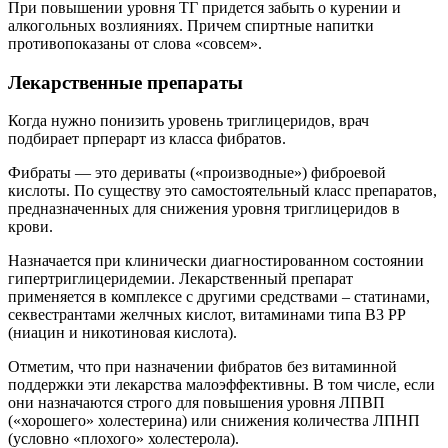
При повышении уровня ТГ придется забыть о курении и
алкогольных возлияниях. Причем спиртные напитки
противопоказаны от слова «совсем».
Лекарственные препараты
Когда нужно понизить уровень триглицеридов, врач
подбирает прперарт из класса фибратов.
Фибраты — это дериваты («производные») фиброевой
кислоты. По существу это самостоятельный класс препаратов,
предназначенных для снижения уровня триглицеридов в
крови.
Назначается при клинически диагностированном состоянии
гипертриглицеридемии. Лекарственный препарат
применяется в комплексе с другими средствами – статинами,
секвестрантами желчных кислот, витаминами типа B3 PP
(ниацин и никотиновая кислота).
Отметим, что при назначении фибратов без витаминной
поддержки эти лекарства малоэффективны. В том числе, если
они назначаются строго для повышения уровня ЛПВП
(«хорошего» холестерина) или снижения количества ЛПНП
(условно «плохого» холестерола).