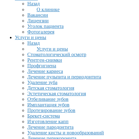
Назад
О клинике
Вакансии
Лицензии
Уголок пациента
Фотогалерея
Услуги и цены
Назад
Услуги и цены
Стоматологический осмотр
Рентген-снимки
Профгигиена
Лечение кариеса
Лечение пульпита и периодонтита
Удаление зуба
Детская стоматология
Эстетическая стоматология
Отбеливание зубов
Имплантация зубов
Протезирование зубов
Брекет-система
Изготовление капп
Лечение пародонтита
Удаление кисты и новообразований
Лечение перикоронита