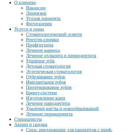
О клинике
Вакансии
Лицензии
Уголок пациента
Фотогалерея
Услуги и цены
Стоматологический осмотр
Рентген-снимки
Профгигиена
Лечение кариеса
Лечение пульпита и периодонтита
Удаление зуба
Детская стоматология
Эстетическая стоматология
Отбеливание зубов
Имплантация зубов
Протезирование зубов
Брекет-система
Изготовление капп
Лечение пародонтита
Удаление кисты и новообразований
Лечение перикоронита
Специалисты
Акции и скидки
Спец. предложение для пациентов с проф.