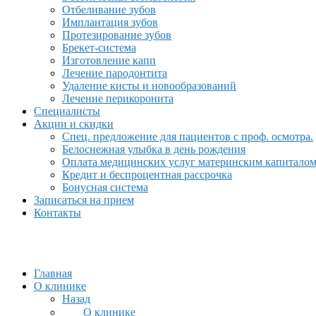
Отбеливание зубов
Имплантация зубов
Протезирование зубов
Брекет-система
Изготовление капп
Лечение пародонтита
Удаление кисты и новообразований
Лечение перикоронита
Специалисты
Акции и скидки
Спец. предложение для пациентов с проф. осмотра.
Белоснежная улыбка в день рождения
Оплата медицинских услуг материнским капитало
Кредит и беспроцентная рассрочка
Бонусная система
Записаться на прием
Контакты
Главная
О клинике
Назад
О клинике