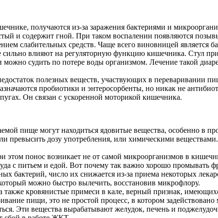
ечнике, получаются из-за заражения бактериями и микрооргани
стый и содержит гной. При таком воспалении появляются позывы
нием слабительных средств. Чаще всего виновницей является бак
 сильно влияют на регуляторную функцию кишечника. Стул при э
еи можно судить по потере воды организмом. Лечение такой диар
недостаток полезных веществ, участвующих в переваривании пи
назначаются пробиотики и энтеросорбенты, но никак не антибио
пугах. Он связан с ускоренной моторикой кишечника.
емой пище могут находиться ядовитые вещества, особенно в пр
сли превысить дозу употребления, или химическими веществами.
 этом понос возникает не от самой микроорганизмов в кишечни
туда с питьем и едой. Вот почему так важно хорошо промывать ф
ых бактерий, число их снижается из-за приема некоторых лекар
 который можно быстро вылечить, восстановив микрофлору.
а также кровянистые примеси в кале, верный признак, имеющих
ивание пищи, это не простой процесс, в котором задействован
ться. Эти вещества вырабатывают желудок, печень и поджелудочн
т сбой в работе ЖКТ.