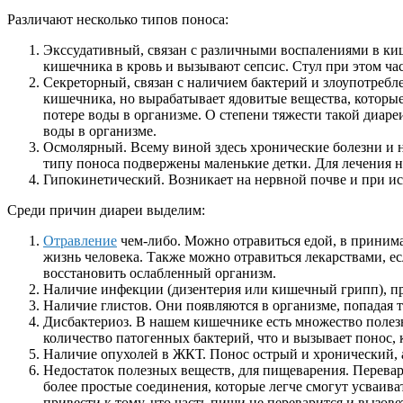
Различают несколько типов поноса:
Экссудативный, связан с различными воспалениями в киш
кишечника в кровь и вызывают сепсис. Стул при этом ча
Секреторный, связан с наличием бактерий и злоупотребле
кишечника, но вырабатывает ядовитые вещества, которые
потере воды в организме. О степени тяжести такой диар
воды в организме.
Осмолярный. Всему виной здесь хронические болезни и 
типу поноса подвержены маленькие детки. Для лечения 
Гипокинетический. Возникает на нервной почве и при ис
Среди причин диареи выделим:
Отравление
чем-либо. Можно отравиться едой, в принима
жизнь человека. Также можно отравиться лекарствами, е
восстановить ослабленный организм.
Наличие инфекции (дизентерия или кишечный грипп), при
Наличие глистов. Они появляются в организме, попадая 
Дисбактериоз. В нашем кишечнике есть множество полезн
количество патогенных бактерий, что и вызывает понос,
Наличие опухолей в ЖКТ. Понос острый и хронический, 
Недостаток полезных веществ, для пищеварения. Перевар
более простые соединения, которые легче смогут усваива
привести к тому, что часть пищи не переварится и вызове