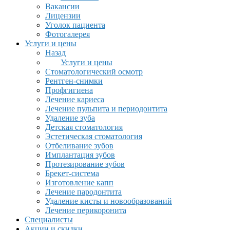
Вакансии
Лицензии
Уголок пациента
Фотогалерея
Услуги и цены
Назад
Услуги и цены
Стоматологический осмотр
Рентген-снимки
Профгигиена
Лечение кариеса
Лечение пульпита и периодонтита
Удаление зуба
Детская стоматология
Эстетическая стоматология
Отбеливание зубов
Имплантация зубов
Протезирование зубов
Брекет-система
Изготовление капп
Лечение пародонтита
Удаление кисты и новообразований
Лечение перикоронита
Специалисты
Акции и скидки