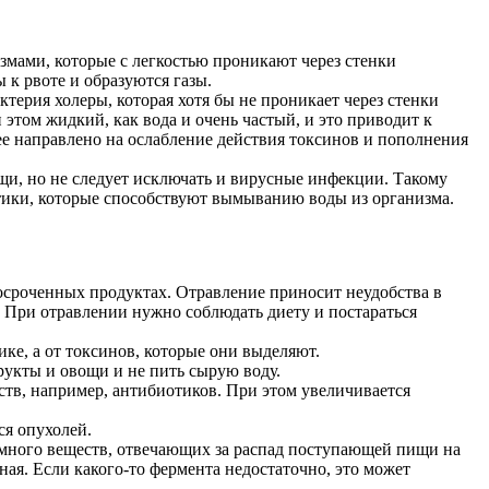
змами, которые с легкостью проникают через стенки
 к рвоте и образуются газы.
терия холеры, которая хотя бы не проникает через стенки
том жидкий, как вода и очень частый, и это приводит к
ее направлено на ослабление действия токсинов и пополнения
щи, но не следует исключать и вирусные инфекции. Такому
тики, которые способствуют вымыванию воды из организма.
осроченных продуктах. Отравление приносит неудобства в
 При отравлении нужно соблюдать диету и постараться
ке, а от токсинов, которые они выделяют.
рукты и овощи и не пить сырую воду.
ств, например, антибиотиков. При этом увеличивается
ся опухолей.
о много веществ, отвечающих за распад поступающей пищи на
ая. Если какого-то фермента недостаточно, это может