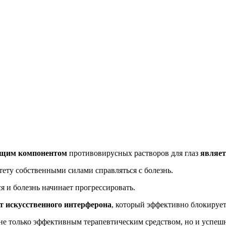
ющим компонентом
противовирусных растворов для глаз
являет
ету собственными силами справляться с болезнь.
 и болезнь начинает прогрессировать.
т искусственного интерферона
, который эффективно блокируе
 не только эффективным терапевтическим средством, но и успе