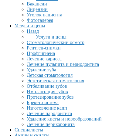
Вакансии
Лицензии
Уголок пациента
Фотогалерея
Услуги и цены
Назад
Услуги и цены
Стоматологический осмотр
Рентген-снимки
Профгигиена
Лечение кариеса
Лечение пульпита и периодонтита
Удаление зуба
Детская стоматология
Эстетическая стоматология
Отбеливание зубов
Имплантация зубов
Протезирование зубов
Брекет-система
Изготовление капп
Лечение пародонтита
Удаление кисты и новообразований
Лечение перикоронита
Специалисты
Акции и скидки