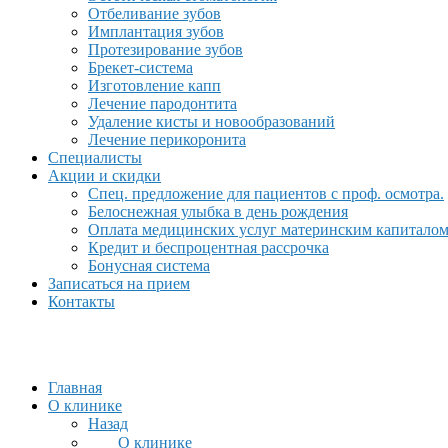
Отбеливание зубов
Имплантация зубов
Протезирование зубов
Брекет-система
Изготовление капп
Лечение пародонтита
Удаление кисты и новообразований
Лечение перикоронита
Специалисты
Акции и скидки
Спец. предложение для пациентов с проф. осмотра.
Белоснежная улыбка в день рождения
Оплата медицинских услуг материнским капитало
Кредит и беспроцентная рассрочка
Бонусная система
Записаться на прием
Контакты
Главная
О клинике
Назад
О клинике