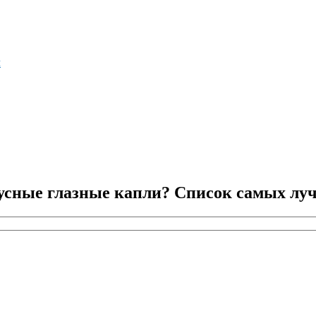
м
сные глазные капли? Список самых луч