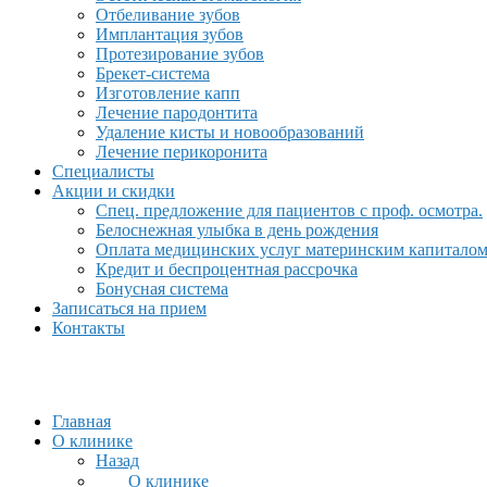
Отбеливание зубов
Имплантация зубов
Протезирование зубов
Брекет-система
Изготовление капп
Лечение пародонтита
Удаление кисты и новообразований
Лечение перикоронита
Специалисты
Акции и скидки
Спец. предложение для пациентов с проф. осмотра.
Белоснежная улыбка в день рождения
Оплата медицинских услуг материнским капитало
Кредит и беспроцентная рассрочка
Бонусная система
Записаться на прием
Контакты
Главная
О клинике
Назад
О клинике