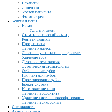
Вакансии
Лицензии
Уголок пациента
Фотогалерея
Услуги и цены
Назад
Услуги и цены
Стоматологический осмотр
Рентген-снимки
Профгигиена
Лечение кариеса
Лечение пульпита и периодонтита
Удаление зуба
Детская стоматология
Эстетическая стоматология
Отбеливание зубов
Имплантация зубов
Протезирование зубов
Брекет-система
Изготовление капп
Лечение пародонтита
Удаление кисты и новообразований
Лечение перикоронита
Специалисты
Акции и скидки