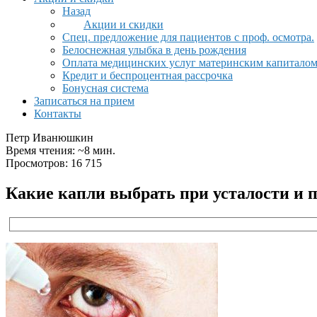
Назад
Акции и скидки
Спец. предложение для пациентов с проф. осмотра.
Белоснежная улыбка в день рождения
Оплата медицинских услуг материнским капитало
Кредит и беспроцентная рассрочка
Бонусная система
Записаться на прием
Контакты
Петр Иванюшкин
Время чтения: ~8 мин.
Просмотров: 16 715
Какие капли выбрать при усталости и 