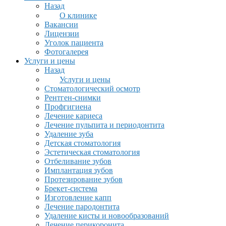
Назад
О клинике
Вакансии
Лицензии
Уголок пациента
Фотогалерея
Услуги и цены
Назад
Услуги и цены
Стоматологический осмотр
Рентген-снимки
Профгигиена
Лечение кариеса
Лечение пульпита и периодонтита
Удаление зуба
Детская стоматология
Эстетическая стоматология
Отбеливание зубов
Имплантация зубов
Протезирование зубов
Брекет-система
Изготовление капп
Лечение пародонтита
Удаление кисты и новообразований
Лечение перикоронита