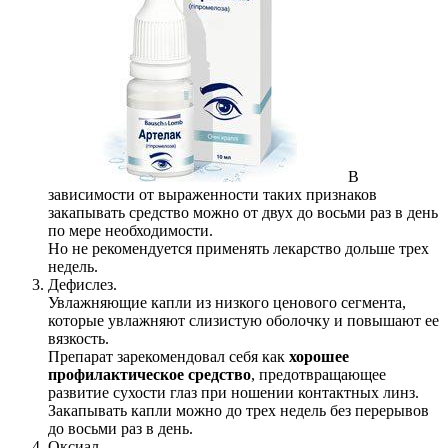
В
зависимости от выраженности таких признаков
закапывать средство можно от двух до восьми раз в день
по мере необходимости.
Но не рекомендуется применять лекарство дольше трех
недель.
Дефислез.
Увлажняющие капли из низкого ценового сегмента,
которые увлажняют слизистую оболочку и повышают ее
вязкость.
Препарат зарекомендовал себя как
хорошее
профилактическое средство
, предотвращающее
развитие сухости глаз при ношении контактных линз.
Закапывать капли можно до трех недель без перерывов
до восьми раз в день.
Оксиал.