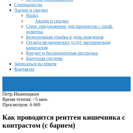
Специалисты
Акции и скидки
Назад
Акции и скидки
Спец. предложение для пациентов с проф.
осмотра.
Белоснежная улыбка в день рождения
Оплата медицинских услуг материнским
капиталом
Кредит и беспроцентная рассрочка
Бонусная система
Записаться на прием
Контакты
Петр Иванюшкин
Время чтения: ~5 мин.
Просмотров: 6 669
Как проводится рентген кишечника с
контрастом (с барием)