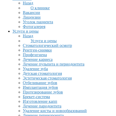
Назад
О клинике
Вакансии
Лицензии
Уголок пациента
Фотогалерея
Услуги и цены
Назад
Услуги и цены
Стоматологический осмотр
Рентген-снимки
Профгигиена
Лечение кариеса
Лечение пульпита и периодонтита
Удаление зуба
Детская стоматология
Эстетическая стоматология
Отбеливание зубов
Имплантация зубов
Протезирование зубов
Брекет-система
Изготовление капп
Лечение пародонтита
Удаление кисты и новообразований
Лечение перикоронита