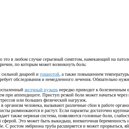
о это в любом случае серьезный симптом, намекающий на патоло
ричин, по которым может возникнуть боль:
 сильной диареей и
тошнотой
, а также повышением температур
требует обследования и немедленного лечения. Обязательно нуж
Воспаленный
желчный пузырь
нередко приводит к болезненным 
чем при аппендиците. Приступ резкой боли может начаться через
 стрессов или больших физический нагрузок.
я в организм человека, вызывают различные сбои в работе орган
листы размножаются и растут. Если паразиты достаточно крупны
ает также нервная система, появляются головные боли, слабост
й сферой. Это может быть выкидыш, внематочная беременность 
убе. С ростом эмбриона труба расширяется и может прорваться, 