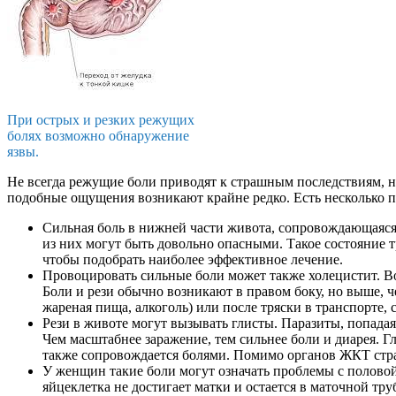
При острых и резких режущих
болях возможно обнаружение
язвы.
Не всегда режущие боли приводят к страшным последствиям, н
подобные ощущения возникают крайне редко. Есть несколько п
Сильная боль в нижней части живота, сопровождающаяся
из них могут быть довольно опасными. Такое состояние 
чтобы подобрать наиболее эффективное лечение.
Провоцировать сильные боли может также холецистит. 
Боли и рези обычно возникают в правом боку, но выше, 
жареная пища, алкоголь) или после тряски в транспорте,
Рези в животе могут вызывать глисты. Паразиты, попада
Чем масштабнее заражение, тем сильнее боли и диарея. Г
также сопровождается болями. Помимо органов ЖКТ страд
У женщин такие боли могут означать проблемы с полово
яйцеклетка не достигает матки и остается в маточной тр