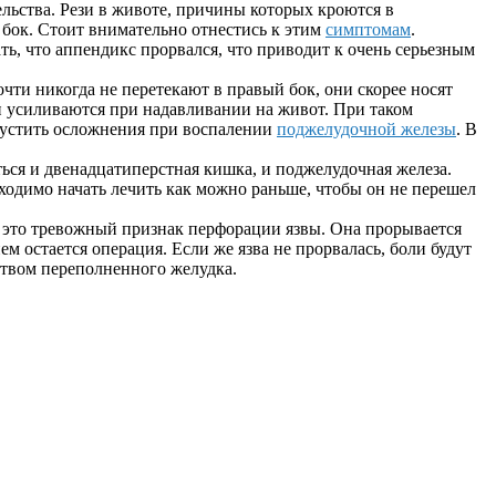
льства. Рези в животе, причины которых кроются в
й бок. Стоит внимательно отнестись к этим
симптомам
.
ть, что аппендикс прорвался, что приводит к очень серьезным
чти никогда не перетекают в правый бок, они скорее носят
и усиливаются при надавливании на живот. При таком
упустить осложнения при воспалении
поджелудочной железы
. В
ться и двенадцатиперстная кишка, и поджелудочная железа.
ходимо начать лечить как можно раньше, чтобы он не перешел
, это тревожный признак перфорации язвы. Она прорывается
 остается операция. Если же язва не прорвалась, боли будут
ством переполненного желудка.