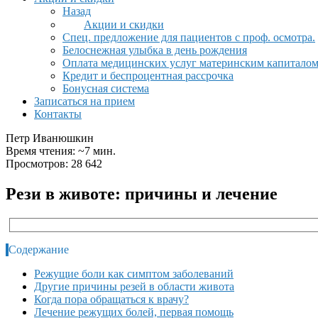
Назад
Акции и скидки
Спец. предложение для пациентов с проф. осмотра.
Белоснежная улыбка в день рождения
Оплата медицинских услуг материнским капитало
Кредит и беспроцентная рассрочка
Бонусная система
Записаться на прием
Контакты
Петр Иванюшкин
Время чтения: ~7 мин.
Просмотров: 28 642
Рези в животе: причины и лечение
Содержание
Режущие боли как симптом заболеваний
Другие причины резей в области живота
Когда пора обращаться к врачу?
Лечение режущих болей, первая помощь