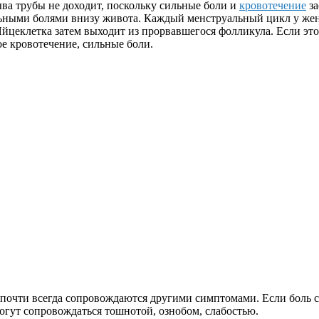
ва трубы не доходит, поскольку сильные боли и
кровотечение
за
льными болями внизу живота. Каждый менструальный цикл у же
Яйцеклетка затем выходит из прорвавшегося фолликула. Если это
ое кровотечение, сильные боли.
почти всегда сопровождаются другими симптомами. Если боль са
могут сопровождаться тошнотой, ознобом, слабостью.