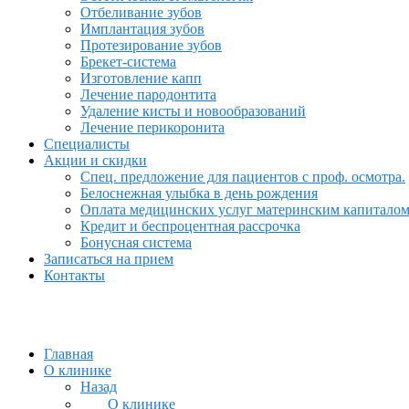
Отбеливание зубов
Имплантация зубов
Протезирование зубов
Брекет-система
Изготовление капп
Лечение пародонтита
Удаление кисты и новообразований
Лечение перикоронита
Специалисты
Акции и скидки
Спец. предложение для пациентов с проф. осмотра.
Белоснежная улыбка в день рождения
Оплата медицинских услуг материнским капитало
Кредит и беспроцентная рассрочка
Бонусная система
Записаться на прием
Контакты
Главная
О клинике
Назад
О клинике