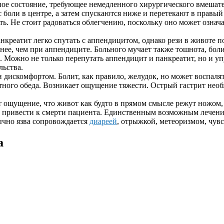
ное состояние, требующее немедленного хирургического вмешате
с боли в центре, а затем спускаются ниже и перетекают в правы
ь. Не стоит радоваться облегчению, поскольку оно может означа
нкреатит легко спутать с аппендицитом, однако рези в животе по
ее, чем при аппендиците. Больного мучает также тошнота, бол
. Можно не только перепутать аппендицит и панкреатит, но и 
льства.
 дискомфортом. Болит, как правило, желудок, но может воспаля
ного обеда. Возникает ощущение тяжести. Острый гастрит необ
ет ощущение, что живот как будто в прямом смысле режут ножом
 привести к смерти пациента. Единственным возможным лечением
ычно язва сопровождается
диареей
, отрыжкой, метеоризмом, чув
а