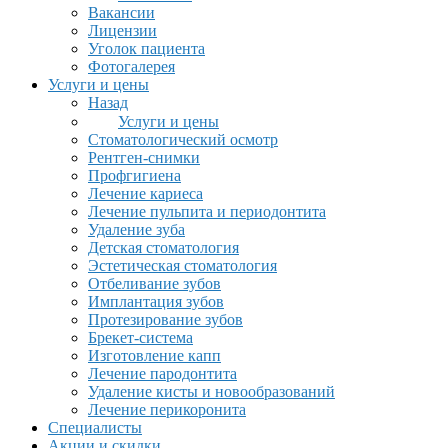
Вакансии
Лицензии
Уголок пациента
Фотогалерея
Услуги и цены
Назад
Услуги и цены
Стоматологический осмотр
Рентген-снимки
Профгигиена
Лечение кариеса
Лечение пульпита и периодонтита
Удаление зуба
Детская стоматология
Эстетическая стоматология
Отбеливание зубов
Имплантация зубов
Протезирование зубов
Брекет-система
Изготовление капп
Лечение пародонтита
Удаление кисты и новообразований
Лечение перикоронита
Специалисты
Акции и скидки