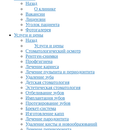
Назад
О клинике
Вакансии
Лицензии
Уголок пациента
Фотогалерея
Услуги и цены
Назад
Услуги и цены
Стоматологический осмотр
Рентген-снимки
Профгигиена
Лечение кариеса
Лечение пульпита и периодонтита
Удаление зуба
Детская стоматология
Эстетическая стоматология
Отбеливание зубов
Имплантация зубов
Протезирование зубов
Брекет-система
Изготовление капп
Лечение пародонтита
Удаление кисты и новообразований
Лечение перикоронита