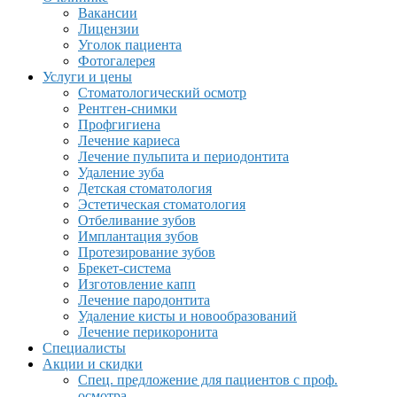
Вакансии
Лицензии
Уголок пациента
Фотогалерея
Услуги и цены
Стоматологический осмотр
Рентген-снимки
Профгигиена
Лечение кариеса
Лечение пульпита и периодонтита
Удаление зуба
Детская стоматология
Эстетическая стоматология
Отбеливание зубов
Имплантация зубов
Протезирование зубов
Брекет-система
Изготовление капп
Лечение пародонтита
Удаление кисты и новообразований
Лечение перикоронита
Специалисты
Акции и скидки
Спец. предложение для пациентов с проф.
осмотра.