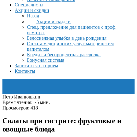
Специалисты
Акции и скидки
Назад
Акции и скидки
Спец. предложение для пациентов с проф.
осмотра.
Белоснежная улыбка в день рождения
Оплата медицинских услуг материнским
капиталом
Кредит и беспроцентная рассрочка
Бонусная система
Записаться на прием
Контакты
Петр Иванюшкин
Время чтения: ~5 мин.
Просмотров: 418
Салаты при гастрите: фруктовые и
овощные блюда