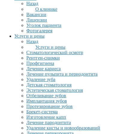
Назад
О клинике
Вакансии
Лицензии
Уголок пациента
Фотогалерея
Услуги и цены
Назад
Услуги и цены
Стоматологический осмотр
Рентген-снимки
Профгигиена
Лечение кариеса
Лечение пульпита и периодонтита
Удаление зуба
Детская стоматология
Эстетическая стоматология
Отбеливание зубов
Имплантация зубов
Протезирование зубов
Брекет-система
Изготовление капп
Лечение пародонтита
Удаление кисты и новообразований
Лечение перикоронита