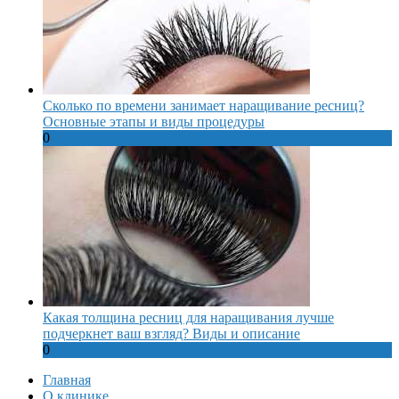
Сколько по времени занимает наращивание ресниц?
Основные этапы и виды процедуры
0
Какая толщина ресниц для наращивания лучше
подчеркнет ваш взгляд? Виды и описание
0
Главная
О клинике