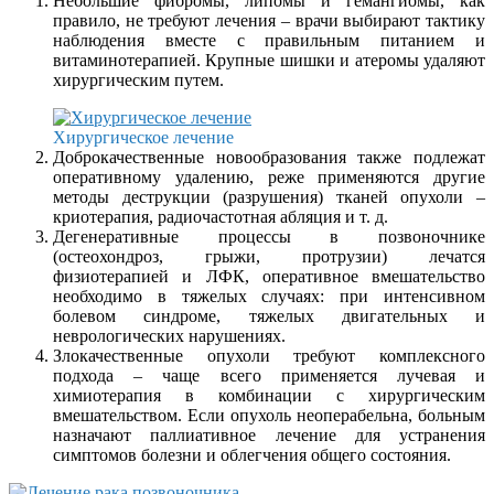
Небольшие фибромы, липомы и гемангиомы, как
правило, не требуют лечения – врачи выбирают тактику
наблюдения вместе с правильным питанием и
витаминотерапией. Крупные шишки и атеромы удаляют
хирургическим путем.
Хирургическое лечение
Доброкачественные новообразования также подлежат
оперативному удалению, реже применяются другие
методы деструкции (разрушения) тканей опухоли –
криотерапия, радиочастотная абляция и т. д.
Дегенеративные процессы в позвоночнике
(остеохондроз, грыжи, протрузии) лечатся
физиотерапией и ЛФК, оперативное вмешательство
необходимо в тяжелых случаях: при интенсивном
болевом синдроме, тяжелых двигательных и
неврологических нарушениях.
Злокачественные опухоли требуют комплексного
подхода – чаще всего применяется лучевая и
химиотерапия в комбинации с хирургическим
вмешательством. Если опухоль неоперабельна, больным
назначают паллиативное лечение для устранения
симптомов болезни и облегчения общего состояния.