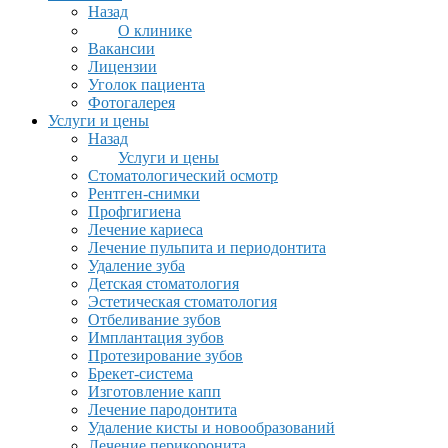
Назад
О клинике
Вакансии
Лицензии
Уголок пациента
Фотогалерея
Услуги и цены
Назад
Услуги и цены
Стоматологический осмотр
Рентген-снимки
Профгигиена
Лечение кариеса
Лечение пульпита и периодонтита
Удаление зуба
Детская стоматология
Эстетическая стоматология
Отбеливание зубов
Имплантация зубов
Протезирование зубов
Брекет-система
Изготовление капп
Лечение пародонтита
Удаление кисты и новообразований
Лечение перикоронита