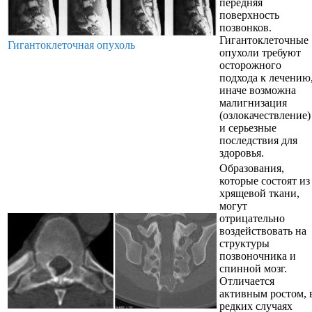
передняя
поверхность
позвонков.
Гигантоклеточные
Гигантоклеточная опухоль
опухоли требуют
осторожного
подхода к лечению
иначе возможна
малигнизация
(озлокачествление)
и серьезные
последствия для
здоровья.
Образования,
которые состоят из
хрящевой ткани,
могут
отрицательно
воздействовать на
структуры
позвоночника и
спинной мозг.
Отличается
активным ростом, 
редких случаях