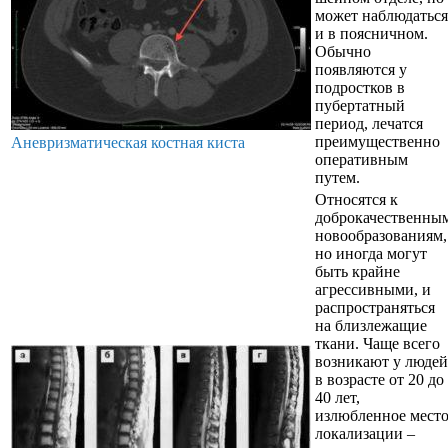
может наблюдаться
и в поясничном.
Обычно
появляются у
подростков в
пубертатный
период, лечатся
преимущественно
Аневризматическая костная киста
оперативным
путем.
Относятся к
доброкачественны
новообразованиям,
но иногда могут
быть крайне
агрессивными, и
распространяться
на близлежащие
ткани. Чаще всего
возникают у людей
в возрасте от 20 до
40 лет,
излюбленное мест
локализации –