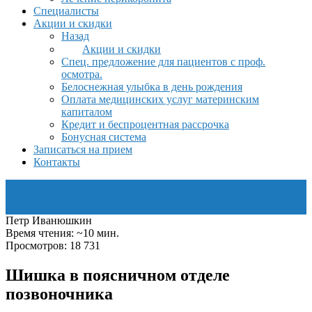
Специалисты
Акции и скидки
Назад
Акции и скидки
Спец. предложение для пациентов с проф.
осмотра.
Белоснежная улыбка в день рождения
Оплата медицинских услуг материнским
капиталом
Кредит и беспроцентная рассрочка
Бонусная система
Записаться на прием
Контакты
Петр Иванюшкин
Время чтения: ~10 мин.
Просмотров: 18 731
Шишка в поясничном отделе
позвоночника