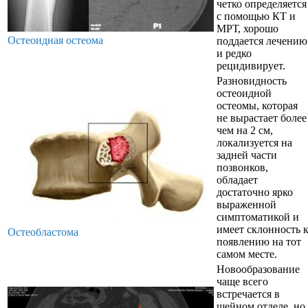
четко определяется
с помощью КТ и
МРТ, хорошо
Остеоидная остеома
поддается лечению
и редко
рецидивирует.
Разновидность
остеоидной
остеомы, которая
не вырастает более
чем на 2 см,
локализуется на
задней части
позвонков,
обладает
достаточно ярко
выраженной
симптоматикой и
имеет склонность 
Остеобластома
появлению на тот
самом месте.
Новообразование
чаще всего
встречается в
шейном отделе, но