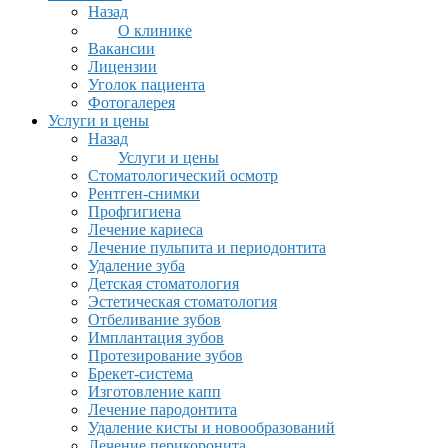
Назад
О клинике
Вакансии
Лицензии
Уголок пациента
Фотогалерея
Услуги и цены
Назад
Услуги и цены
Стоматологический осмотр
Рентген-снимки
Профгигиена
Лечение кариеса
Лечение пульпита и периодонтита
Удаление зуба
Детская стоматология
Эстетическая стоматология
Отбеливание зубов
Имплантация зубов
Протезирование зубов
Брекет-система
Изготовление капп
Лечение пародонтита
Удаление кисты и новообразований
Лечение перикоронита