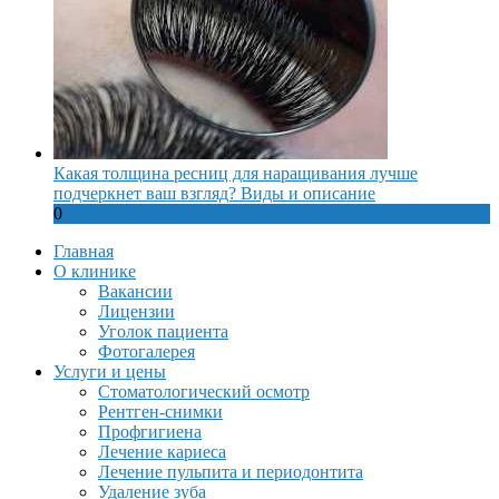
Какая толщина ресниц для наращивания лучше
подчеркнет ваш взгляд? Виды и описание
0
Главная
О клинике
Вакансии
Лицензии
Уголок пациента
Фотогалерея
Услуги и цены
Стоматологический осмотр
Рентген-снимки
Профгигиена
Лечение кариеса
Лечение пульпита и периодонтита
Удаление зуба