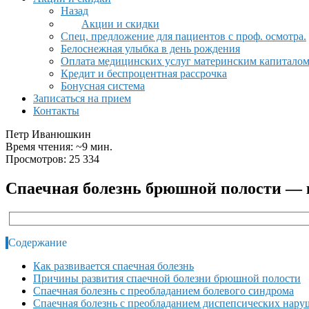
Назад
Акции и скидки
Спец. предложение для пациентов с проф. осмотра.
Белоснежная улыбка в день рождения
Оплата медицинских услуг материнским капитало
Кредит и беспроцентная рассрочка
Бонусная система
Записаться на прием
Контакты
Петр Иванюшкин
Время чтения: ~9 мин.
Просмотров: 25 334
Спаечная болезнь брюшной полости — к
Содержание
Как развивается спаечная болезнь
Причины развития спаечной болезни брюшной полости
Спаечная болезнь с преобладанием болевого синдрома
Спаечная болезнь с преобладанием диспепсических нар