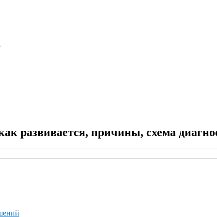
м
ак развивается, причины, схема диагно
ушений