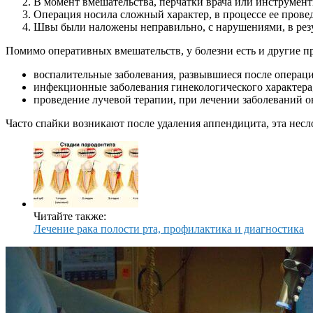
В момент вмешательства, перчатки врача или инструмент
Операция носила сложный характер, в процессе ее пров
Швы были наложены неправильно, с нарушениями, в резул
Помимо оперативных вмешательств, у болезни есть и другие 
воспалительные заболевания, развывшиеся после операци
инфекционные заболевания гинекологического характера,
проведение лучевой терапии, при лечении заболеваний о
Часто спайки возникают после удаления аппендицита, эта нес
Читайте также:
Лечение рака полости рта, профилактика и диагностика