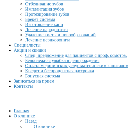
Отбеливание зубов
Имплантация зубов
Протезирование зубов
Брекет-система
Изготовление капп
Лечение пародонтита
Удаление кисты и новообразований
Лечение перикоронита
Специалисты
Акции и скидки
Спец. предложение для пациентов с проф. осмотра.
Белоснежная улыбка в день рождения
Оплата медицинских услуг материнским капитало
Кредит и беспроцентная рассрочка
Бонусная система
Записаться на прием
Контакты
Главная
О клинике
Назад
О клинике