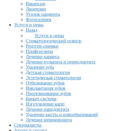
Вакансии
Лицензии
Уголок пациента
Фотогалерея
Услуги и цены
Назад
Услуги и цены
Стоматологический осмотр
Рентген-снимки
Профгигиена
Лечение кариеса
Лечение пульпита и периодонтита
Удаление зуба
Детская стоматология
Эстетическая стоматология
Отбеливание зубов
Имплантация зубов
Протезирование зубов
Брекет-система
Изготовление капп
Лечение пародонтита
Удаление кисты и новообразований
Лечение перикоронита
Специалисты
Акции и скидки