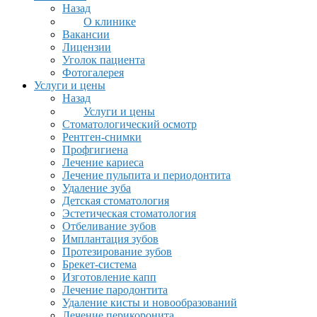
Назад
О клинике
Вакансии
Лицензии
Уголок пациента
Фотогалерея
Услуги и цены
Назад
Услуги и цены
Стоматологический осмотр
Рентген-снимки
Профгигиена
Лечение кариеса
Лечение пульпита и периодонтита
Удаление зуба
Детская стоматология
Эстетическая стоматология
Отбеливание зубов
Имплантация зубов
Протезирование зубов
Брекет-система
Изготовление капп
Лечение пародонтита
Удаление кисты и новообразований
Лечение перикоронита