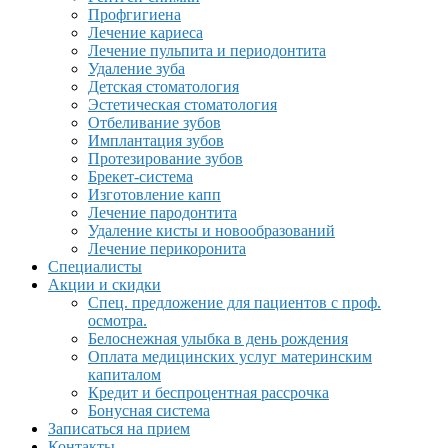
Профгигиена
Лечение кариеса
Лечение пульпита и периодонтита
Удаление зуба
Детская стоматология
Эстетическая стоматология
Отбеливание зубов
Имплантация зубов
Протезирование зубов
Брекет-система
Изготовление капп
Лечение пародонтита
Удаление кисты и новообразований
Лечение перикоронита
Специалисты
Акции и скидки
Спец. предложение для пациентов с проф.
осмотра.
Белоснежная улыбка в день рождения
Оплата медицинских услуг материнским
капиталом
Кредит и беспроцентная рассрочка
Бонусная система
Записаться на прием
Контакты