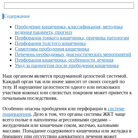
Содержание
Прободение кишечника, классификация, методика
ведения пациента, прогноз
Перфорация тонкого кишечника, причины патологии
Перфорация толстого кишечника
Симптомы прободения кишечника
Перечень необходимых диагностических мероприятий
Перфорация кишечника, особенности лечения
Уход за пациентом после прободения кишечника
Наш организм является продуманной целостной системой.
Каждый орган так или иначе зависит от своих соседей по
телу. И нарушение целостности одного или нескольких
участков кожных или слизистых покровов может привести к
печальным последствиям.
Особенно опасны прободения или перфорации в
системе
пищеварения
. Дело в том, что органы системы ЖКТ чаще
всего полые и наполнены агрессивными средами –
желудочным или кишечным соком, желчью, каловыми
массами. Попадание содержимого кишечника или желудка в
брюшину при отсутствии адекватного лечения может