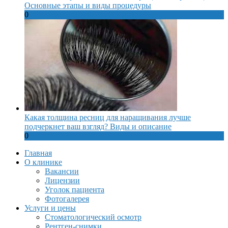
Основные этапы и виды процедуры
0
Какая толщина ресниц для наращивания лучше
подчеркнет ваш взгляд? Виды и описание
0
Главная
О клинике
Вакансии
Лицензии
Уголок пациента
Фотогалерея
Услуги и цены
Стоматологический осмотр
Рентген-снимки