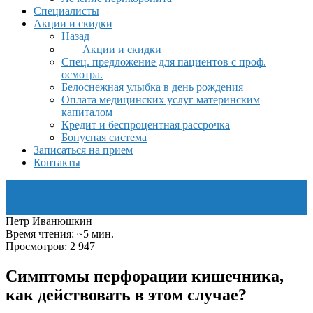
Специалисты
Акции и скидки
Назад
Акции и скидки
Спец. предложение для пациентов с проф.
осмотра.
Белоснежная улыбка в день рождения
Оплата медицинских услуг материнским
капиталом
Кредит и беспроцентная рассрочка
Бонусная система
Записаться на прием
Контакты
Петр Иванюшкин
Время чтения: ~5 мин.
Просмотров: 2 947
Симптомы перфорации кишечника,
как действовать в этом случае?