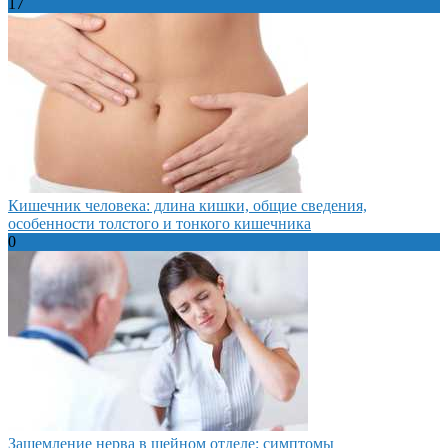
17
Кишечник человека: длина кишки, общие сведения,
особенности толстого и тонкого кишечника
0
Защемление нерва в шейном отделе: симптомы