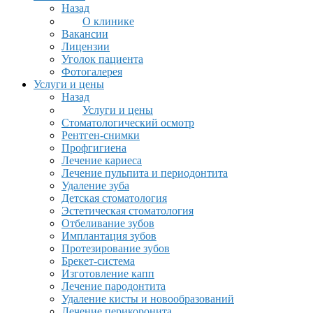
Назад
О клинике
Вакансии
Лицензии
Уголок пациента
Фотогалерея
Услуги и цены
Назад
Услуги и цены
Стоматологический осмотр
Рентген-снимки
Профгигиена
Лечение кариеса
Лечение пульпита и периодонтита
Удаление зуба
Детская стоматология
Эстетическая стоматология
Отбеливание зубов
Имплантация зубов
Протезирование зубов
Брекет-система
Изготовление капп
Лечение пародонтита
Удаление кисты и новообразований
Лечение перикоронита