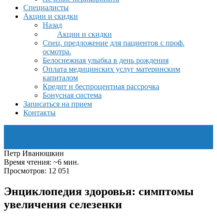
Специалисты
Акции и скидки
Назад
Акции и скидки
Спец. предложение для пациентов с проф.
осмотра.
Белоснежная улыбка в день рождения
Оплата медицинских услуг материнским
капиталом
Кредит и беспроцентная рассрочка
Бонусная система
Записаться на прием
Контакты
Петр Иванюшкин
Время чтения: ~6 мин.
Просмотров: 12 051
Энциклопедия здоровья: симптомы
увеличения селезенки