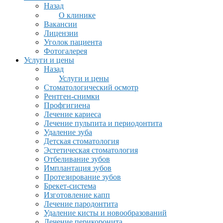
Назад
О клинике
Вакансии
Лицензии
Уголок пациента
Фотогалерея
Услуги и цены
Назад
Услуги и цены
Стоматологический осмотр
Рентген-снимки
Профгигиена
Лечение кариеса
Лечение пульпита и периодонтита
Удаление зуба
Детская стоматология
Эстетическая стоматология
Отбеливание зубов
Имплантация зубов
Протезирование зубов
Брекет-система
Изготовление капп
Лечение пародонтита
Удаление кисты и новообразований
Лечение перикоронита