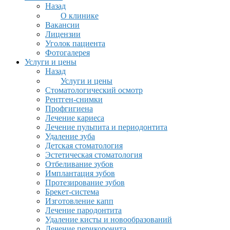
Назад
О клинике
Вакансии
Лицензии
Уголок пациента
Фотогалерея
Услуги и цены
Назад
Услуги и цены
Стоматологический осмотр
Рентген-снимки
Профгигиена
Лечение кариеса
Лечение пульпита и периодонтита
Удаление зуба
Детская стоматология
Эстетическая стоматология
Отбеливание зубов
Имплантация зубов
Протезирование зубов
Брекет-система
Изготовление капп
Лечение пародонтита
Удаление кисты и новообразований
Лечение перикоронита