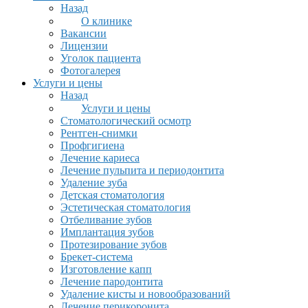
Назад
О клинике
Вакансии
Лицензии
Уголок пациента
Фотогалерея
Услуги и цены
Назад
Услуги и цены
Стоматологический осмотр
Рентген-снимки
Профгигиена
Лечение кариеса
Лечение пульпита и периодонтита
Удаление зуба
Детская стоматология
Эстетическая стоматология
Отбеливание зубов
Имплантация зубов
Протезирование зубов
Брекет-система
Изготовление капп
Лечение пародонтита
Удаление кисты и новообразований
Лечение перикоронита