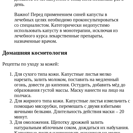
день.
Важно! Перед применением синей капусты в
лечебных целях необходимо проконсультироваться
со специалистом. Категорически недопустимо
использовать капусту в монотерапии, исключая из
лечебного курса лекарственные препараты,
назначенные врачом.
Домашняя косметология
Рецепты по уходу за кожей:
Для сухого типа кожи. Капустные листья мелко
нарезать, залить молоком, поставить на медленный
огонь, довести до кипения. Остудить, добавить мёд до
образования густой массы. Маску нанести на лицо на
полчаса.
Для жирного типа кожи. Капустные листья измельчить с
помощью мясорубки, перемешать с двумя взбитыми
яичными белками. Длительность действия маски – 20
минут.
Для омоложения. Щепотку дрожжей залить
натуральным яблочным соком, дождаться их набухания.
Капустные листья нашинковать максимально мелко,