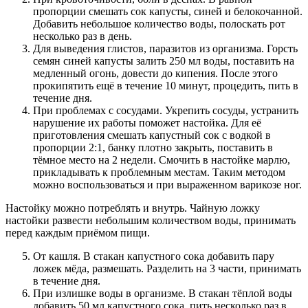
пропорции смешать сок капусты, синей и белокочанной.
Добавить небольшое количество воды, полоскать рот
несколько раз в день.
Для выведения глистов, паразитов из организма. Горсть
семян синей капусты залить 250 мл воды, поставить на
медленный огонь, довести до кипения. После этого
прокипятить ещё в течение 10 минут, процедить, пить в
течение дня.
При проблемах с сосудами. Укрепить сосуды, устранить
нарушение их работы поможет настойка. Для её
приготовления смешать капустный сок с водкой в
пропорции 2:1, банку плотно закрыть, поставить в
тёмное место на 2 недели. Смочить в настойке марлю,
прикладывать к проблемным местам. Таким методом
можно воспользоваться и при выраженном варикозе ног.
Настойку можно потреблять и внутрь. Чайную ложку
настойки развести небольшим количеством воды, принимать
перед каждым приёмом пищи.
От кашля. В стакан капустного сока добавить пару
ложек мёда, размешать. Разделить на 3 части, принимать
в течение дня.
При излишке воды в организме. В стакан тёплой воды
добавить 50 мл капустного сока, пить несколько раз в