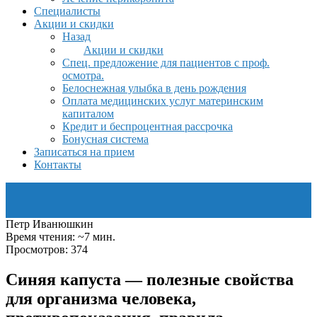
Специалисты
Акции и скидки
Назад
Акции и скидки
Спец. предложение для пациентов с проф.
осмотра.
Белоснежная улыбка в день рождения
Оплата медицинских услуг материнским
капиталом
Кредит и беспроцентная рассрочка
Бонусная система
Записаться на прием
Контакты
Петр Иванюшкин
Время чтения: ~7 мин.
Просмотров: 374
Синяя капуста — полезные свойства
для организма человека,