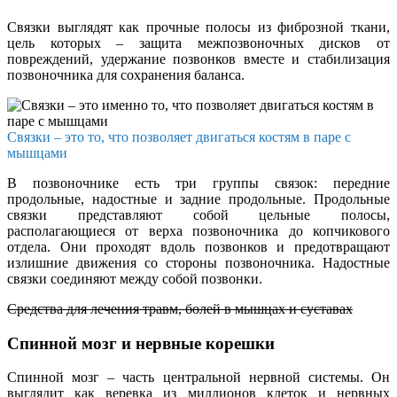
Связки выглядят как прочные полосы из фиброзной ткани,
цель которых – защита межпозвоночных дисков от
повреждений, удержание позвонков вместе и стабилизация
позвоночника для сохранения баланса.
Связки – это то, что позволяет двигаться костям в паре с
мышцами
В позвоночнике есть три группы связок: передние
продольные, надостные и задние продольные. Продольные
связки представляют собой цельные полосы,
располагающиеся от верха позвоночника до копчикового
отдела. Они проходят вдоль позвонков и предотвращают
излишние движения со стороны позвоночника. Надостные
связки соединяют между собой позвонки.
Средства для лечения травм, болей в мышцах и суставах
Спинной мозг и нервные корешки
Спинной мозг – часть центральной нервной системы. Он
выглядит как веревка из миллионов клеток и нервных