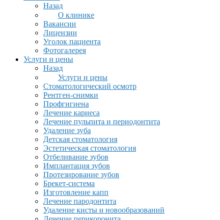
Назад
О клинике
Вакансии
Лицензии
Уголок пациента
Фотогалерея
Услуги и цены
Назад
Услуги и цены
Стоматологический осмотр
Рентген-снимки
Профгигиена
Лечение кариеса
Лечение пульпита и периодонтита
Удаление зуба
Детская стоматология
Эстетическая стоматология
Отбеливание зубов
Имплантация зубов
Протезирование зубов
Брекет-система
Изготовление капп
Лечение пародонтита
Удаление кисты и новообразований
Лечение перикоронита