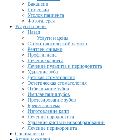
Вакансии
Лицензии
Уголок пациента
Фотогалерея
Услуги и цены
Назад
Услуги и цены
Стоматологический осмотр
Рентген-снимки
Профгигиена
Лечение кариеса
Лечение пульпита и периодонтита
Удаление зуба
Детская стоматология
Эстетическая стоматология
Отбеливание зубов
Имплантация зубов
Протезирование зубов
Брекет-система
Изготовление капп
Лечение пародонтита
Удаление кисты и новообразований
Лечение перикоронита
Специалисты
Акции и скидки