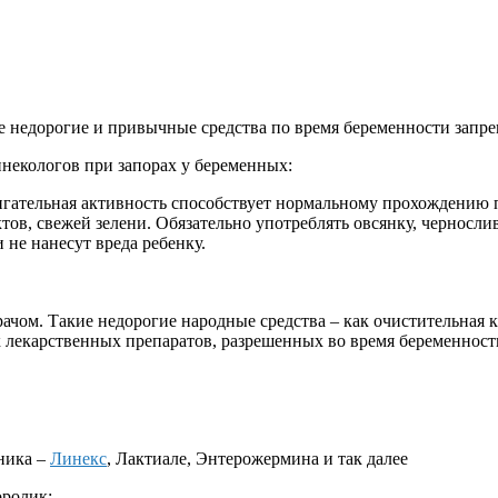
е недорогие и привычные средства по время беременности запр
инекологов при запорах у беременных:
вигательная активность способствует нормальному прохождению
в, свежей зелени. Обязательно употреблять овсянку, черносли
не нанесут вреда ребенку.
рачом. Такие недорогие народные средства – как очистительная 
 лекарственных препаратов, разрешенных во время беременност
ника –
Линекс
, Лактиале, Энтерожермина и так далее
оролик: