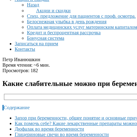
Назад
Акции и скидки
Спец. предложение для пациентов с проф. осмотра.
Белоснежная улыбка в день рождения
Оплата медицинских услуг материнским капитало
Кредит и беспроцентная рассрочка
Бонусная система
Записаться на прием
Контакты
Петр Иванюшкин
Время чтения: ~6 мин.
Просмотров: 182
Какие слабительные можно при беремен
Содержание
Запор при беременности, общее понятие и основные пр
Как помочь себе? Какие лекарственные препараты можн
Дюфалак во время беременности
Глицериновые свечи во время беременности