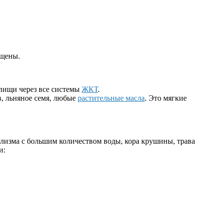
ещены.
 пищи через все системы
ЖКТ
.
в, льняное семя, любые
растительные масла
. Это мягкие
клизма с большим количеством воды, кора крушины, трава
и: