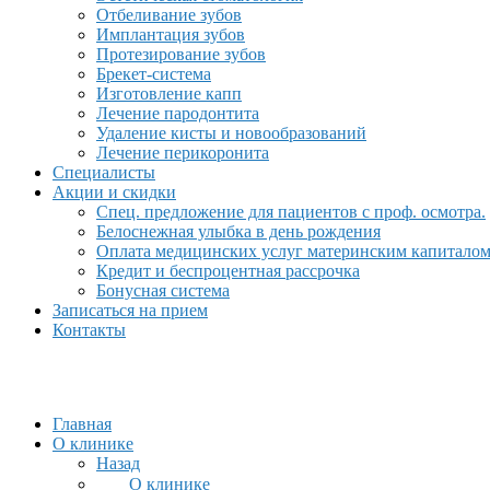
Отбеливание зубов
Имплантация зубов
Протезирование зубов
Брекет-система
Изготовление капп
Лечение пародонтита
Удаление кисты и новообразований
Лечение перикоронита
Специалисты
Акции и скидки
Спец. предложение для пациентов с проф. осмотра.
Белоснежная улыбка в день рождения
Оплата медицинских услуг материнским капитало
Кредит и беспроцентная рассрочка
Бонусная система
Записаться на прием
Контакты
Главная
О клинике
Назад
О клинике