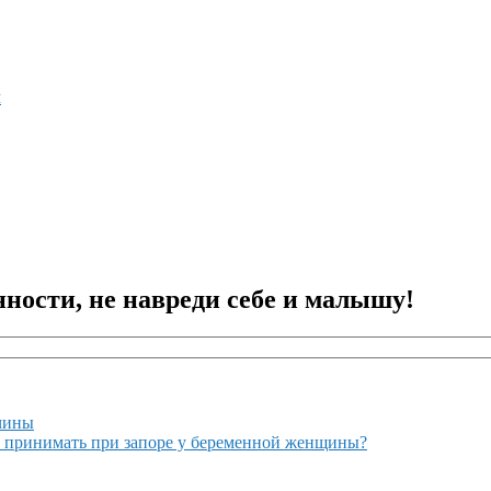
м
ности, не навреди себе и малышу!
ичины
о принимать при запоре у беременной женщины?