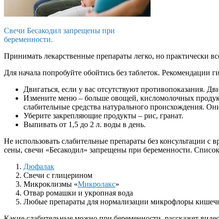
Свечи Бесакодил запрещены при
беременности.
Принимать лекарственные препараты легко, но практически вс
Для начала попробуйте обойтись без таблеток. Рекомендации г
Двигаться, если у вас отсутствуют противопоказания. Д
Измените меню – больше овощей, кисломолочных продукто
слабительные средства натурального происхождения. Они 
Уберите закрепляющие продукты – рис, гранат.
Выпивать от 1,5 до 2 л. воды в день.
Не использовать слабительные препараты без консультации с в
сены, свечи «Бесакодил» запрещены при беременности. Список
Дюфалак
Свечи с глицерином
Микроклизмы «
Микролакс
»
Отвар ромашки и укропная вода
Любые препараты для нормализации микрофлоры кишеч
Какие слабительные можно при беременности, расскажет виде