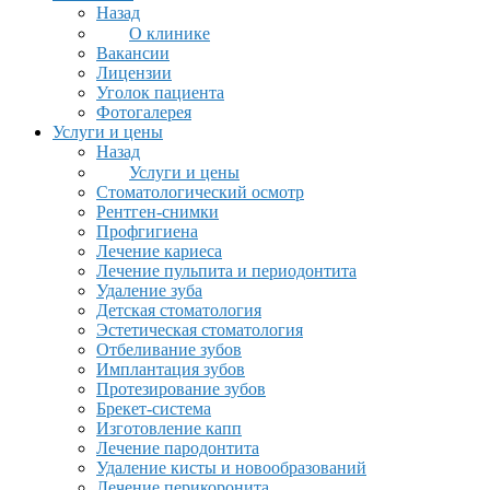
Назад
О клинике
Вакансии
Лицензии
Уголок пациента
Фотогалерея
Услуги и цены
Назад
Услуги и цены
Стоматологический осмотр
Рентген-снимки
Профгигиена
Лечение кариеса
Лечение пульпита и периодонтита
Удаление зуба
Детская стоматология
Эстетическая стоматология
Отбеливание зубов
Имплантация зубов
Протезирование зубов
Брекет-система
Изготовление капп
Лечение пародонтита
Удаление кисты и новообразований
Лечение перикоронита