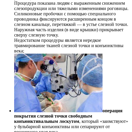
Процедура показана людям с выраженным снижением
слезопродукции или тяжелыми изменениями роговицы.
Силиконовые пробочки с помощью специального
проводника фиксируются расширенным концом в
слезном канальце, перетяжкой — в устье слезной точки.
Наружная часть изделия (в виде крышки) прикрывает
сверху слезную точку.
Недостатком процедуры является нередкое
травмирование тканей слезной точки и конъюнктивы
века;
операция
покрытия слезной точки свободным
конъюнктивальным лоскутом
, который «заимствуют»
у бульбарной конъюнктивы или сепарируют от
ресничного края века.