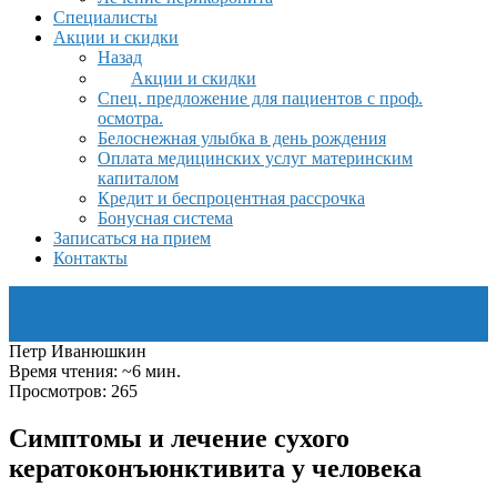
Специалисты
Акции и скидки
Назад
Акции и скидки
Спец. предложение для пациентов с проф.
осмотра.
Белоснежная улыбка в день рождения
Оплата медицинских услуг материнским
капиталом
Кредит и беспроцентная рассрочка
Бонусная система
Записаться на прием
Контакты
Петр Иванюшкин
Время чтения: ~6 мин.
Просмотров: 265
Симптомы и лечение сухого
кератоконъюнктивита у человека