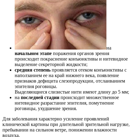
на
начальном этапе
поражения органов зрения
происходит покраснение конъюнктивы и нитевидное
выделение секреторной жидкости;
средняя степень
проявляется отеком конъюнктивы с
наползанием ее на край нижнего века, появление
признаков дефицита слезопродукции, отслаиванием
эпителия роговицы.
Выделяющиеся слизистые нити имеют длину до 5 мм;
на
последней стадии
происходит множественное
нитевидное разрастание эпителия, помутнение
роговицы, ухудшение зрения.
Для заболевания характерно усиление проявлений
клинической картины при длительной зрительной нагрузке,
пребывании на сильном ветре, понижении влажности
воздуха.