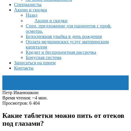
Специалисты
Акции и скидки
Назад
Акции и скидки
Спец. предложение для пациентов с проф.
осмотра.
Белоснежная улыбка в день рождения
Оплата медицинских услуг материнским
капиталом
Кредит и беспроцентная рассрочка
Бонусная система
Записаться на прием
Контакты
Петр Иванюшкин
Время чтения: ~4 мин.
Просмотров: 6 404
Какие таблетки можно пить от отеков
под глазами?