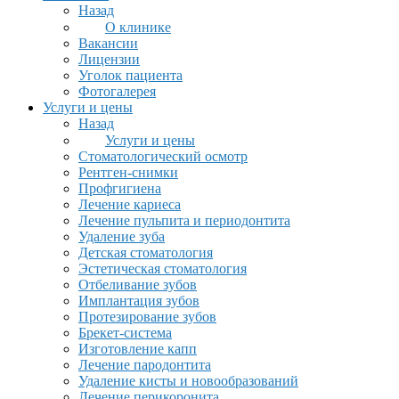
Назад
О клинике
Вакансии
Лицензии
Уголок пациента
Фотогалерея
Услуги и цены
Назад
Услуги и цены
Стоматологический осмотр
Рентген-снимки
Профгигиена
Лечение кариеса
Лечение пульпита и периодонтита
Удаление зуба
Детская стоматология
Эстетическая стоматология
Отбеливание зубов
Имплантация зубов
Протезирование зубов
Брекет-система
Изготовление капп
Лечение пародонтита
Удаление кисты и новообразований
Лечение перикоронита