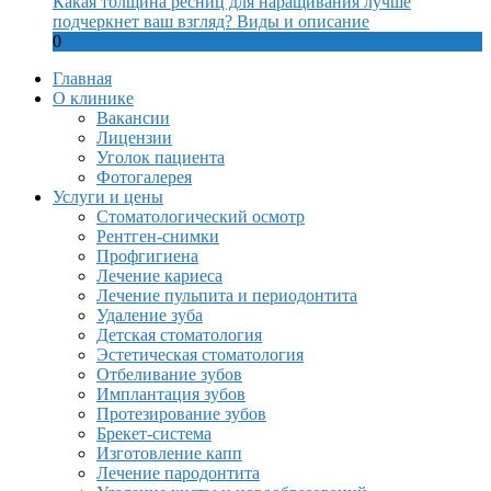
Какая толщина ресниц для наращивания лучше
подчеркнет ваш взгляд? Виды и описание
0
Главная
О клинике
Вакансии
Лицензии
Уголок пациента
Фотогалерея
Услуги и цены
Стоматологический осмотр
Рентген-снимки
Профгигиена
Лечение кариеса
Лечение пульпита и периодонтита
Удаление зуба
Детская стоматология
Эстетическая стоматология
Отбеливание зубов
Имплантация зубов
Протезирование зубов
Брекет-система
Изготовление капп
Лечение пародонтита