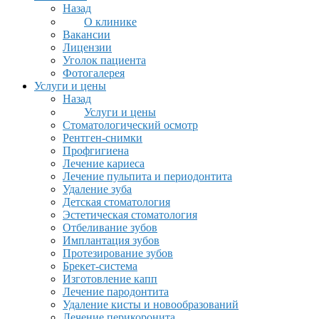
Назад
О клинике
Вакансии
Лицензии
Уголок пациента
Фотогалерея
Услуги и цены
Назад
Услуги и цены
Стоматологический осмотр
Рентген-снимки
Профгигиена
Лечение кариеса
Лечение пульпита и периодонтита
Удаление зуба
Детская стоматология
Эстетическая стоматология
Отбеливание зубов
Имплантация зубов
Протезирование зубов
Брекет-система
Изготовление капп
Лечение пародонтита
Удаление кисты и новообразований
Лечение перикоронита