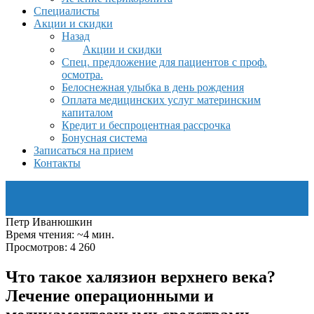
Специалисты
Акции и скидки
Назад
Акции и скидки
Спец. предложение для пациентов с проф.
осмотра.
Белоснежная улыбка в день рождения
Оплата медицинских услуг материнским
капиталом
Кредит и беспроцентная рассрочка
Бонусная система
Записаться на прием
Контакты
Петр Иванюшкин
Время чтения: ~4 мин.
Просмотров: 4 260
Что такое халязион верхнего века?
Лечение операционными и