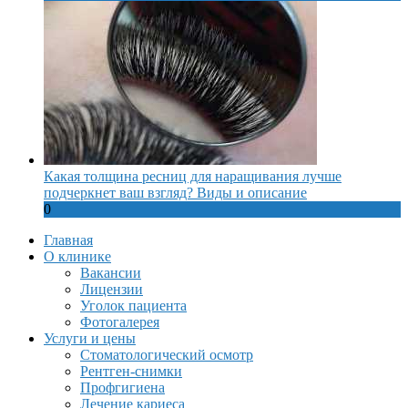
Какая толщина ресниц для наращивания лучше
подчеркнет ваш взгляд? Виды и описание
0
Главная
О клинике
Вакансии
Лицензии
Уголок пациента
Фотогалерея
Услуги и цены
Стоматологический осмотр
Рентген-снимки
Профгигиена
Лечение кариеса