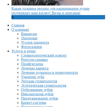
Какая толщина ресниц для наращивания лучше
подчеркнет ваш взгляд? Виды и описание
0
Главная
О клинике
Вакансии
Лицензии
Уголок пациента
Фотогалерея
Услуги и цены
Стоматологический осмотр
Рентген-снимки
Профгигиена
Лечение кариеса
Лечение пульпита и периодонтита
Удаление зуба
Детская стоматология
Эстетическая стоматология
Отбеливание зубов
Имплантация зубов
Протезирование зубов
Брекет-система
Изготовление капп