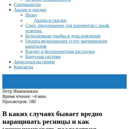
Специалисты
Акции и скидки
Назад
Акции и скидки
Спец. предложение для пациентов с проф.
осмотра.
Белоснежная улыбка в день рождения
Оплата медицинских услуг материнским
капиталом
Кредит и беспроцентная рассрочка
Бонусная система
Записаться на прием
Контакты
Петр Иванюшкин
Время чтения: ~4 мин.
Просмотров: 180
В каких случаях бывает вредно
наращивать ресницы и как