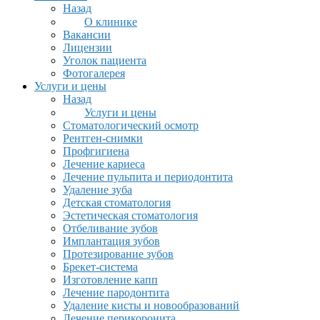
Назад
О клинике
Вакансии
Лицензии
Уголок пациента
Фотогалерея
Услуги и цены
Назад
Услуги и цены
Стоматологический осмотр
Рентген-снимки
Профгигиена
Лечение кариеса
Лечение пульпита и периодонтита
Удаление зуба
Детская стоматология
Эстетическая стоматология
Отбеливание зубов
Имплантация зубов
Протезирование зубов
Брекет-система
Изготовление капп
Лечение пародонтита
Удаление кисты и новообразований
Лечение перикоронита