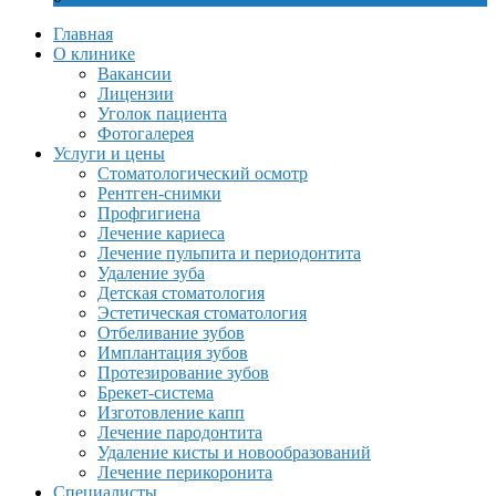
Главная
О клинике
Вакансии
Лицензии
Уголок пациента
Фотогалерея
Услуги и цены
Стоматологический осмотр
Рентген-снимки
Профгигиена
Лечение кариеса
Лечение пульпита и периодонтита
Удаление зуба
Детская стоматология
Эстетическая стоматология
Отбеливание зубов
Имплантация зубов
Протезирование зубов
Брекет-система
Изготовление капп
Лечение пародонтита
Удаление кисты и новообразований
Лечение перикоронита
Специалисты