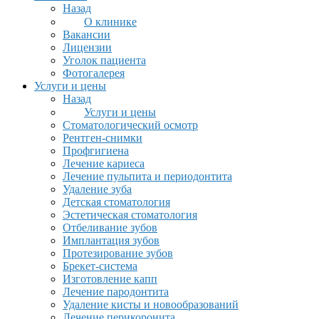
Назад
О клинике
Вакансии
Лицензии
Уголок пациента
Фотогалерея
Услуги и цены
Назад
Услуги и цены
Стоматологический осмотр
Рентген-снимки
Профгигиена
Лечение кариеса
Лечение пульпита и периодонтита
Удаление зуба
Детская стоматология
Эстетическая стоматология
Отбеливание зубов
Имплантация зубов
Протезирование зубов
Брекет-система
Изготовление капп
Лечение пародонтита
Удаление кисты и новообразований
Лечение перикоронита