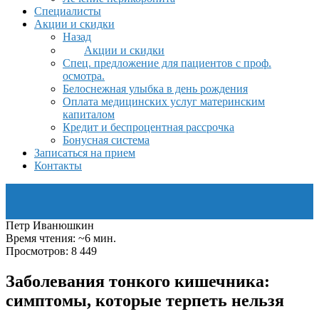
Специалисты
Акции и скидки
Назад
Акции и скидки
Спец. предложение для пациентов с проф.
осмотра.
Белоснежная улыбка в день рождения
Оплата медицинских услуг материнским
капиталом
Кредит и беспроцентная рассрочка
Бонусная система
Записаться на прием
Контакты
Петр Иванюшкин
Время чтения: ~6 мин.
Просмотров: 8 449
Заболевания тонкого кишечника:
симптомы, которые терпеть нельзя