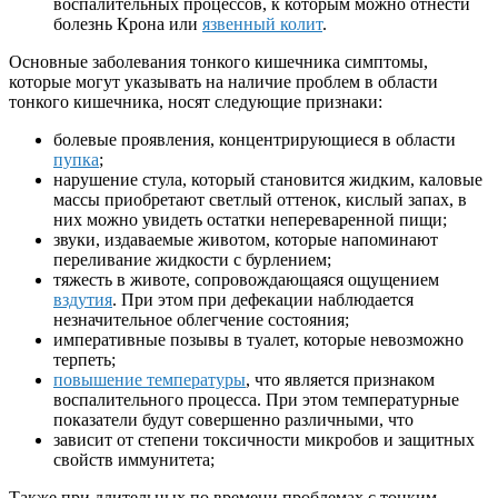
воспалительных процессов, к которым можно отнести
болезнь Крона или
язвенный колит
.
Основные заболевания тонкого кишечника симптомы,
которые могут указывать на наличие проблем в области
тонкого кишечника, носят следующие признаки:
болевые проявления, концентрирующиеся в области
пупка
;
нарушение стула, который становится жидким, каловые
массы приобретают светлый оттенок, кислый запах, в
них можно увидеть остатки непереваренной пищи;
звуки, издаваемые животом, которые напоминают
переливание жидкости с бурлением;
тяжесть в животе, сопровождающаяся ощущением
вздутия
. При этом при дефекации наблюдается
незначительное облегчение состояния;
императивные позывы в туалет, которые невозможно
терпеть;
повышение температуры
, что является признаком
воспалительного процесса. При этом температурные
показатели будут совершенно различными, что
зависит от степени токсичности микробов и защитных
свойств иммунитета;
Также при длительных по времени проблемах с тонким