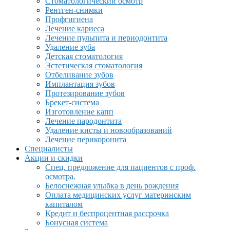
Стоматологический осмотр
Рентген-снимки
Профгигиена
Лечение кариеса
Лечение пульпита и периодонтита
Удаление зуба
Детская стоматология
Эстетическая стоматология
Отбеливание зубов
Имплантация зубов
Протезирование зубов
Брекет-система
Изготовление капп
Лечение пародонтита
Удаление кисты и новообразований
Лечение перикоронита
Специалисты
Акции и скидки
Спец. предложение для пациентов с проф.
осмотра.
Белоснежная улыбка в день рождения
Оплата медицинских услуг материнским
капиталом
Кредит и беспроцентная рассрочка
Бонусная система