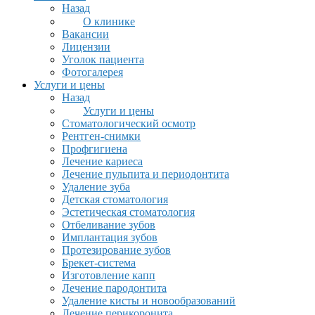
Назад
О клинике
Вакансии
Лицензии
Уголок пациента
Фотогалерея
Услуги и цены
Назад
Услуги и цены
Стоматологический осмотр
Рентген-снимки
Профгигиена
Лечение кариеса
Лечение пульпита и периодонтита
Удаление зуба
Детская стоматология
Эстетическая стоматология
Отбеливание зубов
Имплантация зубов
Протезирование зубов
Брекет-система
Изготовление капп
Лечение пародонтита
Удаление кисты и новообразований
Лечение перикоронита