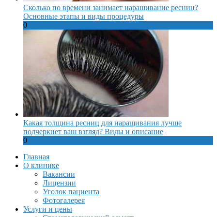
Сколько по времени занимает наращивание ресниц?
Основные этапы и виды процедуры
0
Какая толщина ресниц для наращивания лучше
подчеркнет ваш взгляд? Виды и описание
0
Главная
О клинике
Вакансии
Лицензии
Уголок пациента
Фотогалерея
Услуги и цены