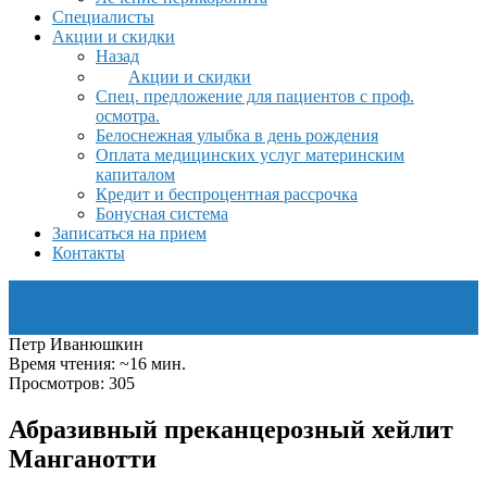
Специалисты
Акции и скидки
Назад
Акции и скидки
Спец. предложение для пациентов с проф.
осмотра.
Белоснежная улыбка в день рождения
Оплата медицинских услуг материнским
капиталом
Кредит и беспроцентная рассрочка
Бонусная система
Записаться на прием
Контакты
Петр Иванюшкин
Время чтения: ~16 мин.
Просмотров: 305
Абразивный преканцерозный хейлит
Манганотти