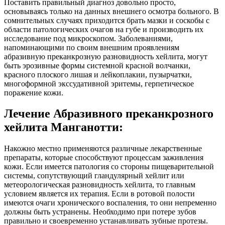
Поставить правильный диагноз довольно просто,
основываясь только на данных внешнего осмотра больного. В
сомнительных случаях приходится брать мазки и соскобы с
области патологических очагов на губе и производить их
исследование под микроскопом. Заболеваниями,
напоминающими по своим внешним проявлениям
абразивную преканкрозную разновидность хейлита, могут
быть эрозивные формы системной красной волчанки,
красного плоского лишая и лейкоплакии, пузырчатки,
многоформной экссудативной эритемы, герпетическое
поражение кожи.
Лечение Абразивного преканкрозного
хейлита Манганотти:
Накожно местно применяются различные лекарственные
препараты, которые способствуют процессам заживления
кожи. Если имеется патология со стороны пищеварительной
системы, сопутствующий гландулярный хейлит или
метеорологическая разновидность хейлита, то главным
условием является их терапия. Если в ротовой полости
имеются очаги хронического воспаления, то они непременно
должны быть устранены. Необходимо при потере зубов
правильно и своевременно устанавливать зубные протезы.