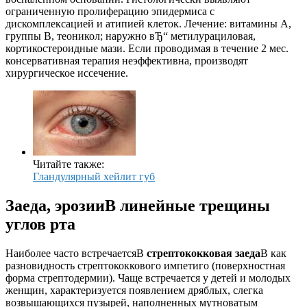
ограниченную пролиферацию эпидермиса с
дискомплексацией и атипией клеток. Лечение: витамины А,
группы В, теоникол; наружно вЂ“ метилурациловая,
кортикостероидные мази. Если проводимая в течение 2 мес.
консервативная терапия неэффективна, производят
хирургическое иссечение.
Читайте также:
Гландулярный хейлит губ
Заеда, эрозииВ линейные трещины
углов рта
Наиболее часто встречаетсяВ
стрептококковая заеда
В как
разновидность стрептококкового импетиго (поверхностная
форма стрептодермии). Чаще встречается у детей и молодых
женщин, характеризуется появлением дряблых, слегка
возвышающихся пузырей, наполненных мутноватым