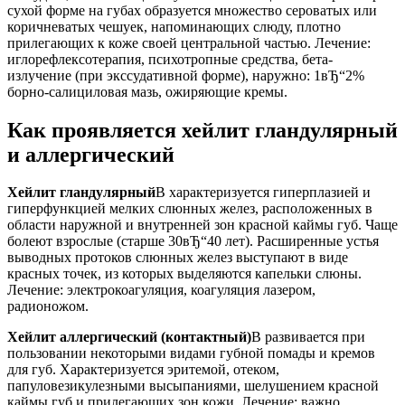
сухой форме на губах образуется множество сероватых или
коричневатых чешуек, напоминающих слюду, плотно
прилегающих к коже своей центральной частью. Лечение:
иглорефлексотерапия, психотропные средства, бета-
излучение (при экссудативной форме), наружно: 1вЂ“2%
борно-салициловая мазь, ожиряющие кремы.
Как проявляется хейлит гландулярный
и аллергический
Хейлит гландулярный
В характеризуется гиперплазией и
гиперфункцией мелких слюнных желез, расположенных в
области наружной и внутренней зон красной каймы губ. Чаще
болеют взрослые (старше 30вЂ“40 лет). Расширенные устья
выводных протоков слюнных желез выступают в виде
красных точек, из которых выделяются капельки слюны.
Лечение: электрокоагуляция, коагуляция лазером,
радионожом.
Хейлит аллергический (контактный)
В развивается при
пользовании некоторыми видами губной помады и кремов
для губ. Характеризуется эритемой, отеком,
папуловезикулезными высыпаниями, шелушением красной
каймы губ и прилегающих зон кожи. Лечение: важно