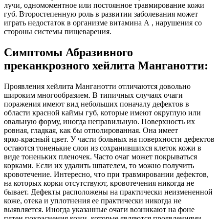
лучи, одномоментное или постоянное травмирование кожи
губ. Второстепенную роль в развитии заболевания может
играть недостаток в организме витамина А , нарушения со
стороны системы пищеварения.
Симптомы Абразивного
преканкрозного хейлита Манганотти:
Проявления хейлита Манганотти отличаются довольно
широким многообразием. В типичных случаях очаги
поражения имеют вид небольших поначалу дефектов в
области красной каймы губ, которые имеют округлую или
овальную форму, иногда неправильную. Поверхность их
ровная, гладкая, как бы отполированная. Она имеет
ярко‑красный цвет. У части больных на поверхности дефектов
остаются тоненькие слои из сохранившихся клеток кожи в
виде тоненьких пленочек. Часто очаг может покрываться
корками. Если их удалить шпателем, то можно получить
кровотечение. Интересно, что при травмировании дефектов,
на которых корки отсутствуют, кровотечения никогда не
бывает. Дефекты расположены на практически неизмененной
коже, отека и уплотнения ее практически никогда не
выявляется. Иногда указанные очаги возникают на фоне
пятен покраснения кожи, которые являются проявлениями