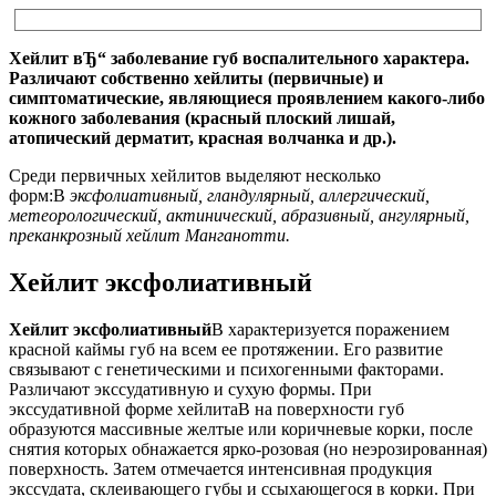
Хейлит вЂ“ заболевание губ воспалительного характера.
Различают собственно хейлиты (первичные) и
симптоматические, являющиеся проявлением какого-либо
кожного заболевания (красный плоский лишай,
атопический дерматит, красная волчанка и др.).
Среди первичных хейлитов выделяют несколько
форм:В
эксфолиативный, гландулярный, аллергический,
метеорологический, актинический, абразивный, ангулярный,
преканкрозный хейлит Манганотти.
Хейлит эксфолиативный
Хейлит эксфолиативный
В характеризуется поражением
красной каймы губ на всем ее протяжении. Его развитие
связывают с генетическими и психогенными факторами.
Различают экссудативную и сухую формы. При
экссудативной форме хейлитаВ на поверхности губ
образуются массивные желтые или коричневые корки, после
снятия которых обнажается ярко-розовая (но неэрозированная)
поверхность. Затем отмечается интенсивная продукция
экссудата, склеивающего губы и ссыхающегося в корки. При