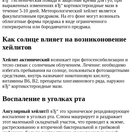
вЂ“ гигиеническая помада и защитные кремы для губ, при
выраженных изменениях вЂ“ кортикостероидные мази в
течение 5-10 дней. Метеорологический хейлит является
факультативным предраком. На его фоне могут возникать
облигатные формы предрака в виде ограниченного
гиперкератоза или бородавчатого предрака.
Как солнце влияет на возниконовение
хейлитов
Хейлит актинический
возникает при фотосенсибилизации и
тесно связан с солнечным облучением. Лечение: необходимо
избегать пребывания на солнце, пользоваться фотозащитными
средствами, внутрь назначают никотиновую кислоту,
витамины В6, В2, препараты хингаминового ряда, наружно
вЂ“ кортикостероидные мази.
Воспаление в уголках рта
Ангулярный хейлит
В вЂ“ это хроническое рецидивирующее
воспаление в уголках рта. Слюна мацерирует и раздражает
этот маленький складчатый участок, что приводит к экземе,
растрескиванию и вторичной бактериальной и грибковой