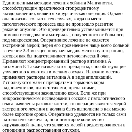
Единственным методом лечения хейлита Манганотти,
способствующим практически стопроцентному
выздоровлению, является хирургическая операция. Однако
она показана только в тех случаях, когда на месте
патологического процесса еще не произошло развитие
раковой опухоли. Это предварительно устанавливается при
помощи исследования материала, полученного от больного,
под микроскопом. Оперативное лечение не является
экстренной мерой; перед его проведением чаще всего больной
в течение 2-3 месяцев получает медикаментозную терапию,
которая как бы подготавливает патологический очаг.
Применяют концентрированный раствор витамина А,
витамина Р. Также назначаются препараты, способствующие
улучшению кровотока в мелких сосудах. Накожно местно
применяют растворы витамина А в виде аппликаций.
Используются мази с препаратами гормонов коры
надпочечников, цитостатиками, препаратами,
способствующими заживлению кожи. Если же при
микроскопическом исследовании соскоба с патологического
очага выявлены раковые клетки, то операция является мерой
экстренного лечения и должна быть выполнена в как можно
более короткие сроки. Оперативно удаляются не только сами
патологические очаги, но и некоторое количество
окружающей ткани, что является мерой предосторожности в
отношении распространения опухоли.