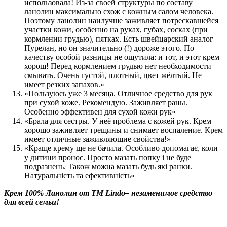
использовала! Из-за своей структуры по составу
ланолин максимально схож с кожным салом человека.
Поэтому ланолин наилучше заживляет потрескавшейся
участки кожи, особенно на руках, губах, сосках (при
кормлении грудью), пятках. Есть швейцарский аналог
Пурелан, но он значительно (!) дороже этого. По
качеству особой разницы не ощутила: и тот, и этот крем
хорош! Перед кормлением грудью нет необходимости
смывать. Очень густой, плотный, цвет жёлтый. Не
имеет резких запахов.»
«Пользуюсь уже 3 месяца. Отличное средство для рук
при сухой коже. Рекомендую. Заживляет раны.
Особенно эффективен для сухой кожи рук»
«Брала для сестры. У неё проблема с кожей рук. Крем
хорошо заживляет трещины и снимает воспаление. Крем
имеет отличные заживляющие свойства!»
«Краще крему ще не бачила. Особливо допомагає, коли
у дитини пронос. Просто мазать попку і не буде
подразнень. Також можна мазать будь які ранки.
Натуральність та ефективність»
Крем 100% Ланолин от ТМ
Lindo
– незаменимое средство
для всей семьи!