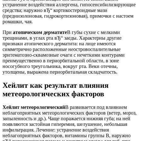
устранение воздействия аллергена, гипосенсибилизирующие
средства; наружно вЂ“ кортикостероидные мази
(преднизолоновая, гидрокортизоновая), примочки с настоем
ромашки, чая.
При
атопическом дерматите
В губы сухие с мелкими
трещинами, в углах рта вЂ“ заеды. Характерны другие
признаки атопического дерматита: на лице имеются
симметрично расположенные неостровоспалительные
эритематозно-сквамозные очаги с нечеткими контурами
преимущественно в периорбитальной области, в зоне
носогубного треугольника, вокруг рта. Веки отечны,
утолщены, выражена периорбитальная складчатость.
Хейлит как результат влияния
метеорологических факторов
Хейлит метеорологический
В развивается под влиянием
неблагоприятных метеорологических факторов (ветер, мороз,
запыленность и др.). Чаще поражается нижняя губа; на ней
появляются застойная гиперемия, шелушение, небольшая
инфильтрация. Лечение: устранение воздействия
неблагоприятных факторов, витамины группы В, наружно