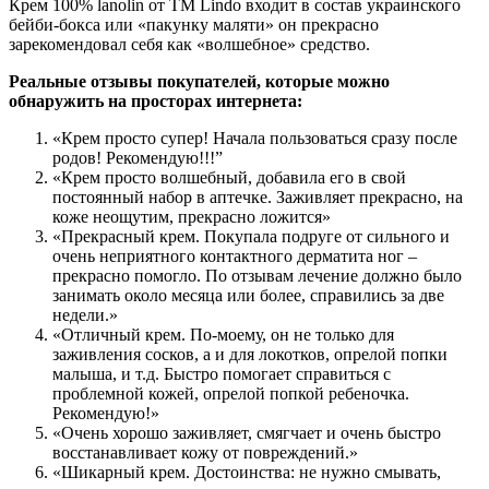
Крем 100% lanolin от ТМ Lindo входит в состав украинского
бейби-бокса или «пакунку маляти» он прекрасно
зарекомендовал себя как «волшебное» средство.
Реальные отзывы покупателей, которые можно
обнаружить на просторах интернета:
«Крем просто супер! Начала пользоваться сразу после
родов! Рекомендую!!!”
«Крем просто волшебный, добавила его в свой
постоянный набор в аптечке. Заживляет прекрасно, на
коже неощутим, прекрасно ложится»
«Прекрасный крем. Покупала подруге от сильного и
очень неприятного контактного дерматита ног –
прекрасно помогло. По отзывам лечение должно было
занимать около месяца или более, справились за две
недели.»
«Отличный крем. По-моему, он не только для
заживления сосков, а и для локотков, опрелой попки
малыша, и т.д. Быстро помогает справиться с
проблемной кожей, опрелой попкой ребеночка.
Рекомендую!»
«Очень хорошо заживляет, смягчает и очень быстро
восстанавливает кожу от повреждений.»
«Шикарный крем. Достоинства: не нужно смывать,