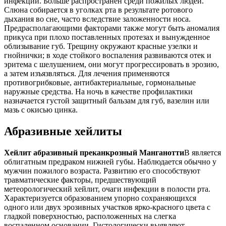
инфекции. Больше распространен среди пожилых людей.
Слюна собирается в уголках рта в результате ротового
дыхания во сне, часто вследствие заложенности носа.
Предрасполагающими факторами также могут быть аномалия
прикуса при плохо поставленных протезах и вынужденное
облизывание губ. Трещину окружают красные узелки и
гнойнички; в ходе стойкого воспаления развиваются отек и
эритема с шелушением, они могут прогрессировать в эрозию,
а затем изъязвляться. Для лечения применяются
противогрибковые, антибактериальные, гормональные
наружные средства. На ночь в качестве профилактики
назначается густой защитный бальзам для губ, вазелин или
мазь с окисью цинка.
Абразивные хейлиты
Хейлит абразивный преканкрозный Манганотти
В является
облигатным предраком нижней губы. Наблюдается обычно у
мужчин пожилого возраста. Развитию его способствуют
травматические факторы, предшествующий
метеорологический хейлит, очаги инфекции в полости рта.
Характеризуется образованием упорно сохраняющихся
одного или двух эрозивных участков ярко-красного цвета с
гладкой поверхностью, расположенных на слегка
воспаленном основании. Гистологически выявляют