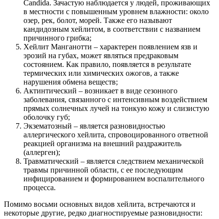
Candida. Зачастую наблюдается у людей, проживающих
в местности с повышенным уровнем влажности: около
озер, рек, болот, морей. Также его называют
кандидозным хейлитом, в соответствии с названием
причинного грибка;
Хейлит Манганотти – характерен появлением язв и
эрозий на губах, может являться предраковым
состоянием. Как правило, появляется в результате
термических или химических ожогов, а также
нарушения обмена веществ;
Актинтический – возникает в виде сезонного
заболевания, связанного с интенсивным воздействием
прямых солнечных лучей на тонкую кожу и слизистую
оболочку губ;
Экзематозный – является разновидностью
аллергического хейлита, спровоцированного ответной
реакцией организма на внешний раздражитель
(аллерген);
Травматический – является следствием механической
травмы причинной области, с ее последующим
инфицированием и формированием воспалительного
процесса.
Помимо восьми основных видов хейлита, встречаются и
некоторые другие, редко диагностируемые разновидности: