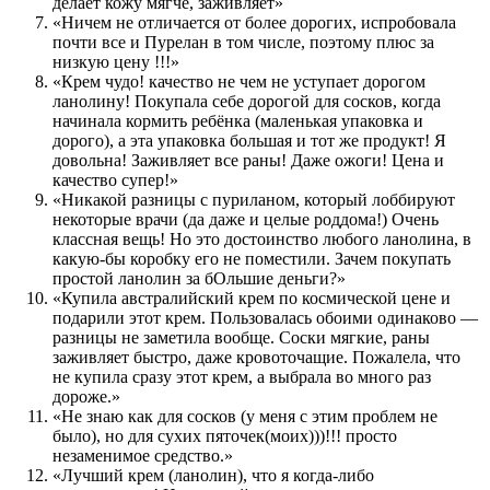
делает кожу мягче, заживляет»
«Ничем не отличается от более дорогих, испробовала
почти все и Пурелан в том числе, поэтому плюс за
низкую цену !!!»
«Крем чудо! качество не чем не уступает дорогом
ланолину! Покупала себе дорогой для сосков, когда
начинала кормить ребёнка (маленькая упаковка и
дорого), а эта упаковка большая и тот же продукт! Я
довольна! Заживляет все раны! Даже ожоги! Цена и
качество супер!»
«Никакой разницы с пуриланом, который лоббируют
некоторые врачи (да даже и целые роддома!) Очень
классная вещь! Но это достоинство любого ланолина, в
какую-бы коробку его не поместили. Зачем покупать
простой ланолин за бОльшие деньги?»
«Купила австралийский крем по космической цене и
подарили этот крем. Пользовалась обоими одинаково —
разницы не заметила вообще. Соски мягкие, раны
заживляет быстро, даже кровоточащие. Пожалела, что
не купила сразу этот крем, а выбрала во много раз
дороже.»
«Не знаю как для сосков (у меня с этим проблем не
было), но для сухих пяточек(моих)))!!! просто
незаменимое средство.»
«Лучший крем (ланолин), что я когда-либо