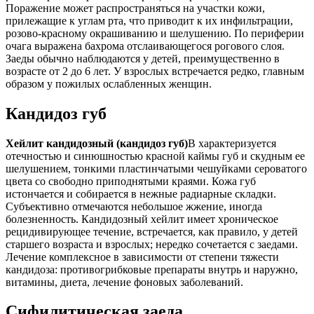
Поражение может распространяться на участки кожи,
прилежащие к углам рта, что приводит к их инфильтрации,
розово-красному окрашиванию и шелушению. По периферии
очага выражена бахрома отслаивающегося рогового слоя.
Заеды обычно наблюдаются у детей, преимущественно в
возрасте от 2 до 6 лет. У взрослых встречается редко, главным
образом у пожилых ослабленных женщин.
Кандидоз губ
Хейлит кандидозный (кандидоз губ)
В характеризуется
отечностью и синюшностью красной каймы губ и скудным ее
шелушением, тонкими пластинчатыми чешуйками сероватого
цвета со свободно приподнятыми краями. Кожа губ
истончается и собирается в нежные радиарные складки.
Субъективно отмечаются небольшое жжение, иногда
болезненность. Кандидозный хейлит имеет хроническое
рецидивирующее течение, встречается, как правило, у детей
старшего возраста и взрослых; нередко сочетается с заедами.
Лечение комплексное в зависимости от степени тяжести
кандидоза: противогрибковые препараты внутрь и наружно,
витамины, диета, лечение фоновых заболеваний.
Сифилитическая заеда