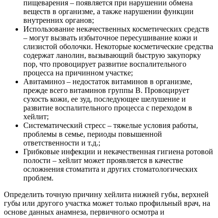
пищеварения – появляется при нарушении обмена
веществ в организме, а также нарушении функции
внутренних органов;
Использование некачественных косметических средств
– могут вызвать избыточное пересушивание кожи и
слизистой оболочки. Некоторые косметические средства
содержат ланолин, вызывающий быструю закупорку
пор, что провоцирует развитие воспалительного
процесса на причинном участке;
Авитаминоз – недостаток витаминов в организме,
прежде всего витаминов группы В. Провоцирует
сухость кожи, ее зуд, последующее шелушение и
развитие воспалительного процесса с переходом в
хейлит;
Систематический стресс – тяжелые условия работы,
проблемы в семье, периоды повышенной
ответственности и т.д.;
Грибковые инфекции и некачественная гигиена ротовой
полости – хейлит может проявляется в качестве
осложнения стоматита и других стоматологических
проблем.
Определить точную причину хейлита нижней губы, верхней
губы или другого участка может только профильный врач, на
основе данных анамнеза, первичного осмотра и