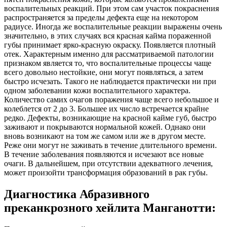
воспалительных реакций. При этом сам участок покраснения
распространяется за пределы дефекта еще на некотором
радиусе. Иногда же воспалительные реакции выражены очень
значительно, в этих случаях вся красная кайма пораженной
губы принимает ярко‑красную окраску. Появляется плотный
отек. Характерным именно для рассматриваемой патологии
признаком является то, что воспалительные процессы чаще
всего довольно нестойкие, они могут появляться, а затем
быстро исчезать. Такого не наблюдается практически ни при
одном заболевании кожи воспалительного характера.
Количество самих очагов поражения чаще всего небольшое и
колеблется от 2 до 3. Большее их число встречается крайне
редко. Дефекты, возникающие на красной кайме губ, быстро
заживают и покрываются нормальной кожей. Однако они
вновь возникают на том же самом или же в другом месте.
Реже они могут не заживать в течение длительного времени.
В течение заболевания появляются и исчезают все новые
очаги. В дальнейшем, при отсутствии адекватного лечения,
может произойти трансформация образований в рак губы.
Диагностика Абразивного
преканкрозного хейлита Манганотти: