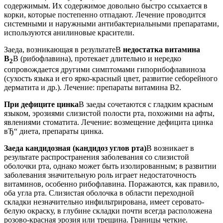
содержимым. Их содержимое довольно быстро ссыхается в
корки, которые постепенно отпадают. Лечение проводится
системными и наружными антибактериальными препаратами,
используются анилиновые красители.
Заеда, возникающая в результатеВ
недостатка витамина
В
В (рибофлавина), протекает длительно и нередко
2
сопровождается другими симптомами гипорибофлавиноза
(сухость языка и его ярко-красный цвет, развитие себорейного
дерматита и др.). Лечение: препараты витамина В2.
При дефиците цинка
В заеды сочетаются с гладким красным
языком, эрозиями слизистой полости рта, похожими на афты,
явлениями стоматита. Лечение: возмещение дефицита цинка
вЂ“ диета, препараты цинка.
Заеда кандидозная (кандидоз углов рта)
В возникает в
результате распространения заболевания со слизистой
оболочки рта, однако может быть изолированным; в развитии
заболевания значительную роль играет недостаточность
витаминов, особенно рибофлавина. Поражаются, как правило,
оба угла рта. Слизистая оболочка в области переходной
складки незначительно инфильтрирована, имеет серовато-
белую окраску, в глубине складки почти всегда расположена
розово-красная эрозия или трещина. Границы четкие.