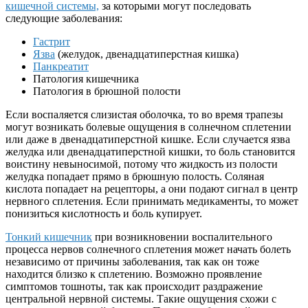
кишечной системы,
за которыми могут последовать
следующие заболевания:
Гастрит
Язва
(желудок, двенадцатиперстная кишка)
Панкреатит
Патология кишечника
Патология в брюшной полости
Если воспаляется слизистая оболочка, то во время трапезы
могут возникать болевые ощущения в солнечном сплетении
или даже в двенадцатиперстной кишке. Если случается язва
желудка или двенадцатиперстной кишки, то боль становится
воистину невыносимой, потому что жидкость из полости
желудка попадает прямо в брюшную полость. Соляная
кислота попадает на рецепторы, а они подают сигнал в центр
нервного сплетения. Если принимать медикаменты, то может
понизиться кислотность и боль купирует.
Тонкий кишечник
при возникновении воспалительного
процесса нервов солнечного сплетения может начать болеть
независимо от причины заболевания, так как он тоже
находится близко к сплетению. Возможно проявление
симптомов тошноты, так как происходит раздражение
центральной нервной системы. Такие ощущения схожи с