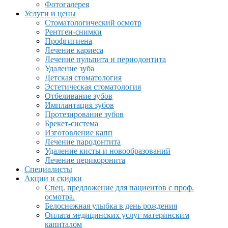
Фотогалерея
Услуги и цены
Стоматологический осмотр
Рентген-снимки
Профгигиена
Лечение кариеса
Лечение пульпита и периодонтита
Удаление зуба
Детская стоматология
Эстетическая стоматология
Отбеливание зубов
Имплантация зубов
Протезирование зубов
Брекет-система
Изготовление капп
Лечение пародонтита
Удаление кисты и новообразований
Лечение перикоронита
Специалисты
Акции и скидки
Спец. предложение для пациентов с проф.
осмотра.
Белоснежная улыбка в день рождения
Оплата медицинских услуг материнским
капиталом