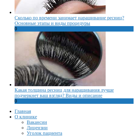
Сколько по времени занимает наращивание ресниц?
Основные этапы и виды процедуры
0
Какая толщина ресниц для наращивания лучше
подчеркнет ваш взгляд? Виды и описание
0
Главная
О клинике
Вакансии
Лицензии
Уголок пациента