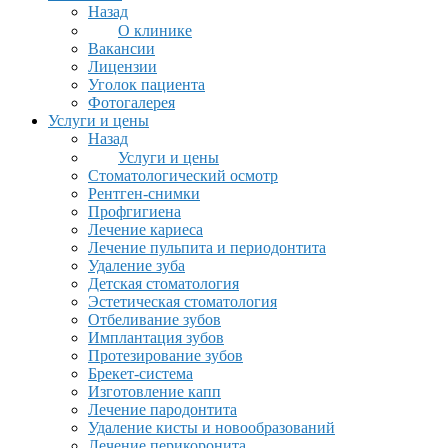
Назад
О клинике
Вакансии
Лицензии
Уголок пациента
Фотогалерея
Услуги и цены
Назад
Услуги и цены
Стоматологический осмотр
Рентген-снимки
Профгигиена
Лечение кариеса
Лечение пульпита и периодонтита
Удаление зуба
Детская стоматология
Эстетическая стоматология
Отбеливание зубов
Имплантация зубов
Протезирование зубов
Брекет-система
Изготовление капп
Лечение пародонтита
Удаление кисты и новообразований
Лечение перикоронита