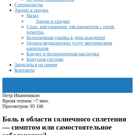
Специалисты
Акции и скидки
Назад
Акции и скидки
Спец. предложение для пациентов с проф.
осмотра.
Белоснежная улыбка в день рождения
Оплата медицинских услуг материнским
капиталом
Кредит и беспроцентная рассрочка
Бонусная система
Записаться на прием
Контакты
Петр Иванюшкин
Время чтения: ~7 мин.
Просмотров: 95 106
Боль в области солнечного сплетения
— симптом или самостоятельное